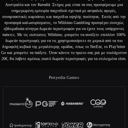
Αυστραλία και τον Καναδά. Στόχος μας είναι να σας προσφέρουμε μια
ενημερωμένη εμπειρία παιχνιδιού σχετικά με ασφαλείς αγορές,
συναρπαστικές καμπάνιες και παιχνίδια υψηλής ποιότητας. Εκτός από την
προσφορά καλωσορίσματος, το Wildsino Gambling προσφέρει συνεχώς
εβδομαδιαία κίνητρα δωρεάν περιστροφών για να έχετε τους υπάρχοντες
παίκτες. Με τις εκπτώσεις Wildsino, μπορείτε να ανοίξετε επιπλέον 100%
δωρεάν περιστροφές για να τις χρησιμοποιήσετε σε μερικά από τα πιο
δημοφιλή κυβικά της μεγαλύτερης ομάδας, όπως το NetEnt, το Play'letter
Go και μπορείτε να παίξετε. Όταν κάνετε το πρώτο σας put με τουλάχιστον
20€, θα λάβετε αμέσως εκατό δωρεάν περιστροφές για τα επιλεγμένα slots.
Penyedia Games