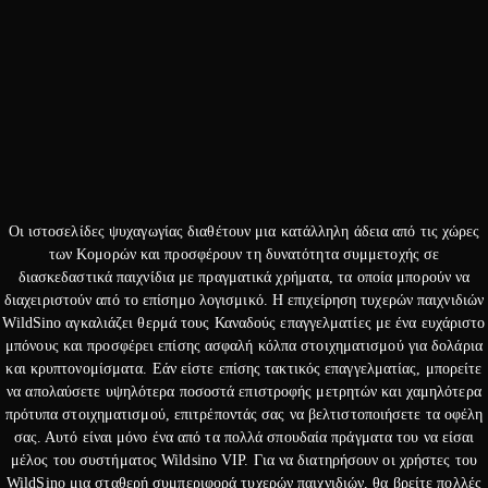
Οι ιστοσελίδες ψυχαγωγίας διαθέτουν μια κατάλληλη άδεια από τις χώρες
των Κομορών και προσφέρουν τη δυνατότητα συμμετοχής σε
διασκεδαστικά παιχνίδια με πραγματικά χρήματα, τα οποία μπορούν να
διαχειριστούν από το επίσημο λογισμικό. Η επιχείρηση τυχερών παιχνιδιών
WildSino αγκαλιάζει θερμά τους Καναδούς επαγγελματίες με ένα ευχάριστο
μπόνους και προσφέρει επίσης ασφαλή κόλπα στοιχηματισμού για δολάρια
και κρυπτονομίσματα. Εάν είστε επίσης τακτικός επαγγελματίας, μπορείτε
να απολαύσετε υψηλότερα ποσοστά επιστροφής μετρητών και χαμηλότερα
πρότυπα στοιχηματισμού, επιτρέποντάς σας να βελτιστοποιήσετε τα οφέλη
σας. Αυτό είναι μόνο ένα από τα πολλά σπουδαία πράγματα του να είσαι
μέλος του συστήματος Wildsino VIP. Για να διατηρήσουν οι χρήστες του
WildSino μια σταθερή συμπεριφορά τυχερών παιχνιδιών, θα βρείτε πολλές