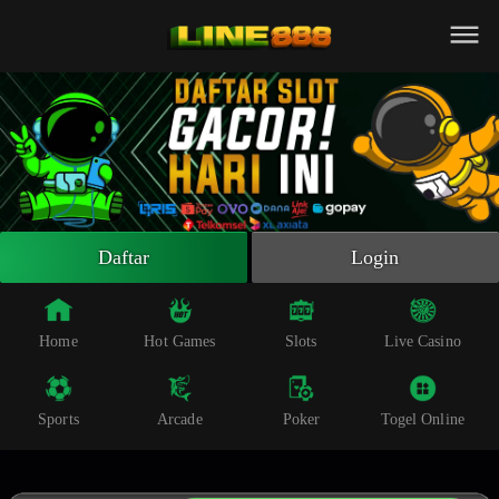
Beranda
Slot Online
Live Casino
Sportsbook
Arcade
Togel Online
Daftar
Login
Poker
Whatsapp
Home
Hot Games
Slots
Live Casino
Telegram
Sports
Arcade
Poker
Togel Online
Livechat