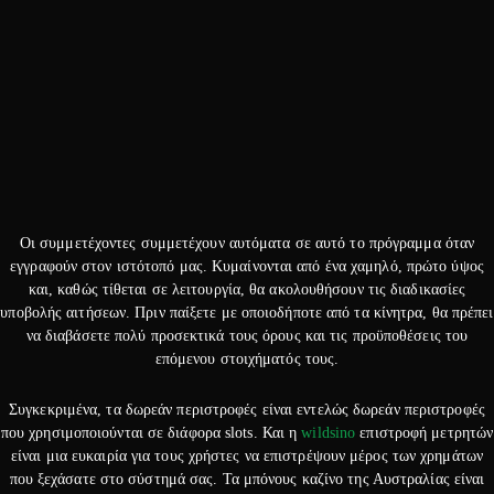
Οι συμμετέχοντες συμμετέχουν αυτόματα σε αυτό το πρόγραμμα όταν
εγγραφούν στον ιστότοπό μας. Κυμαίνονται από ένα χαμηλό, πρώτο ύψος
και, καθώς τίθεται σε λειτουργία, θα ακολουθήσουν τις διαδικασίες
υποβολής αιτήσεων. Πριν παίξετε με οποιοδήποτε από τα κίνητρα, θα πρέπει
να διαβάσετε πολύ προσεκτικά τους όρους και τις προϋποθέσεις του
επόμενου στοιχήματός τους.
Συγκεκριμένα, τα δωρεάν περιστροφές είναι εντελώς δωρεάν περιστροφές
που χρησιμοποιούνται σε διάφορα slots. Και η
wildsino
επιστροφή μετρητών
είναι μια ευκαιρία για τους χρήστες να επιστρέψουν μέρος των χρημάτων
που ξεχάσατε στο σύστημά σας. Τα μπόνους καζίνο της Αυστραλίας είναι