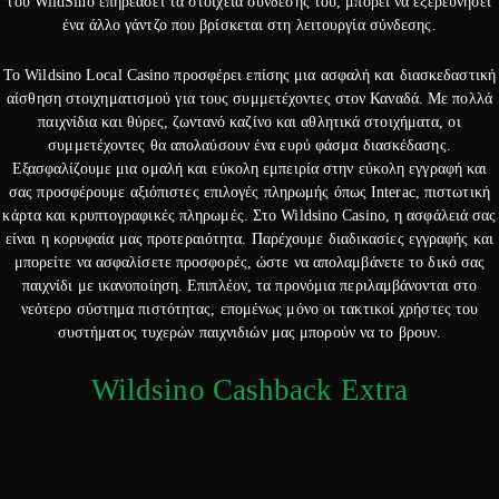
του WildSino επηρεάσει τα στοιχεία σύνδεσης του, μπορεί να εξερευνήσει
ένα άλλο γάντζο που βρίσκεται στη λειτουργία σύνδεσης.
Το Wildsino Local Casino προσφέρει επίσης μια ασφαλή και διασκεδαστική
αίσθηση στοιχηματισμού για τους συμμετέχοντες στον Καναδά. Με πολλά
παιχνίδια και θύρες, ζωντανό καζίνο και αθλητικά στοιχήματα, οι
συμμετέχοντες θα απολαύσουν ένα ευρύ φάσμα διασκέδασης.
Εξασφαλίζουμε μια ομαλή και εύκολη εμπειρία στην εύκολη εγγραφή και
σας προσφέρουμε αξιόπιστες επιλογές πληρωμής όπως Interac, πιστωτική
κάρτα και κρυπτογραφικές πληρωμές. Στο Wildsino Casino, η ασφάλειά σας
είναι η κορυφαία μας προτεραιότητα. Παρέχουμε διαδικασίες εγγραφής και
μπορείτε να ασφαλίσετε προσφορές, ώστε να απολαμβάνετε το δικό σας
παιχνίδι με ικανοποίηση. Επιπλέον, τα προνόμια περιλαμβάνονται στο
νεότερο σύστημα πιστότητας, επομένως μόνο οι τακτικοί χρήστες του
συστήματος τυχερών παιχνιδιών μας μπορούν να το βρουν.
Wildsino Cashback Extra