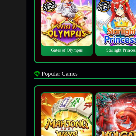
Gates of Olympus
Starlight Princes
Popular Games