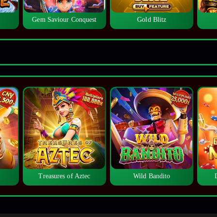
Gem Saviour Conquest
Gold Blitz
Treasures of Aztec
Wild Bandito