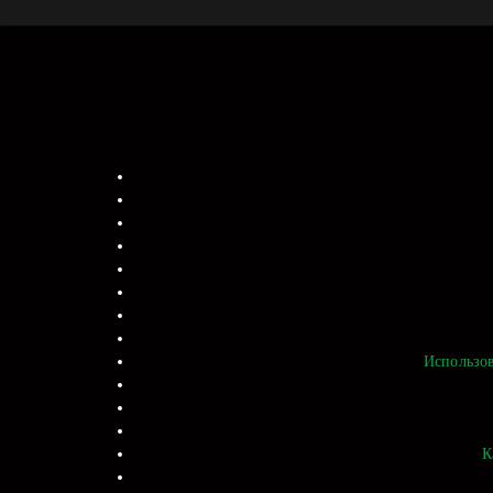
Использов
К