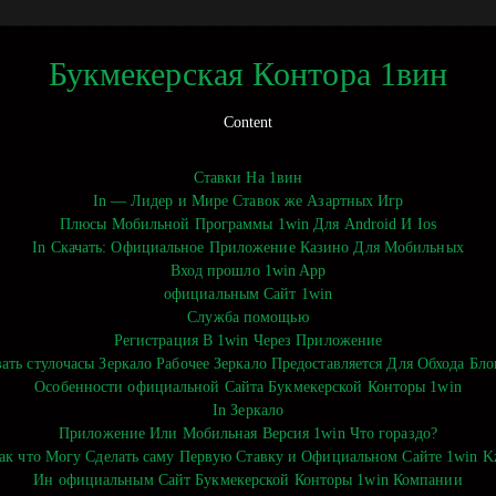
Букмекерская Контора 1вин
Content
Ставки На 1вин
In — Лидер и Мире Ставок же Азартных Игр
Плюсы Мобильной Программы 1win Для Android И Ios
In Скачать: Официальное Приложение Казино Для Мобильных
Вход прошло 1win App
официальным Сайт 1win
Служба помощью
Регистрация В 1win Через Приложение
ать стулочасы Зеркало Рабочее Зеркало Предоставляется Для Обхода Бл
Особенности официальной Сайта Букмекерской Конторы 1win
In Зеркало
Приложение Или Мобильная Версия 1win Что гораздо?
ак что Могу Сделать саму Первую Ставку и Официальном Сайте 1win K
Ин официальным Сайт Букмекерской Конторы 1win Компании