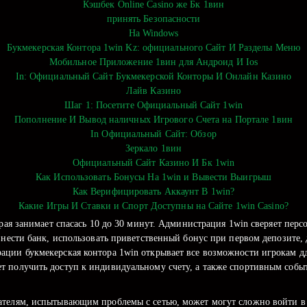
Кэшбек Online Casino же Бк 1вин
принять Безопасности
На Windows
Букмекерская Контора 1win Kz: официального Сайт И Разделы Меню
Мобильное Приложение 1вин для Андроид И Ios
In: Официальный Сайт Букмекерской Конторы И Онлайн Казино
Лайв Казино
Шаг 1: Посетите Официальный Сайт 1win
Пополнение И Вывод наличных Игрового Счета на Портале 1вин
In Официальный Сайт: Обзор
Зеркало 1вин
Официальный Сайт Казино И Бк 1win
Как Использовать Бонусы На 1win и Вывести Выигрыш
Как Верифицировать Аккаунт В 1win?
Какие Игры И Ставки и Спорт Доступны на Сайте 1win Casino?
ая занимает спасась 10 до 30 минут. Администрация 1win сверяет перс
ести банк, использовать приветственный бонус при первом депозите, де
рации букмекерская контора 1win открывает все возможности игрокам дд
т получить доступ к индивидуальному счету, а также спортивным собы
ателям, испытывающим проблемы с сетью, может могут сложно войти в 