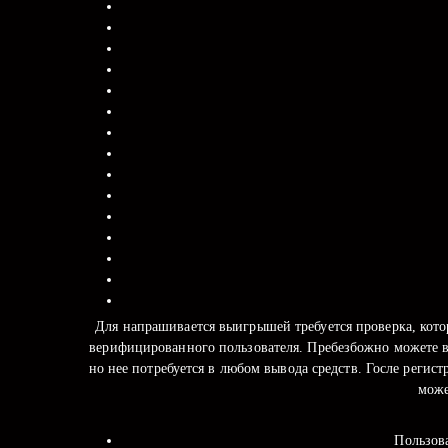
Для напрашивается выигрышей требуется проверка, котор
верифицированного пользователя. Пребезбожно можете вн
но нее потребуется в любом вывода средств. Госле регист
може
Пользов