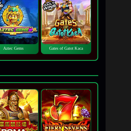
Aztec Gems
Gates of Gatot Kaca