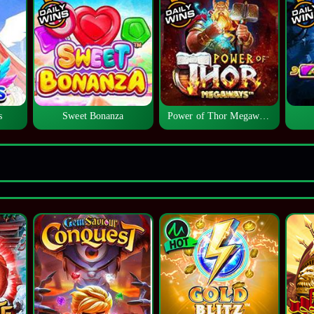
s
Sweet Bonanza
Power of Thor Megaways