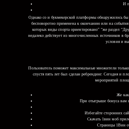
И п
Однако со и букмекерской платформы обнаружилось бы г
бесповоротно применена к окончанию или на события 
которых виды спорта ориентировано” “же раздел “Дру
недалеко действует из многочисленных источников в бр
условия и в
Пользователь поможет максимальные множители только н
спустя пять лет был сделан ребрендинг. Сегодня и п
мероприятий площа
Же как
При отыгрыше бонуса вам 
Избегайте сторонних сай
Скачать 1вин моб прил
Страницы 1Вин от