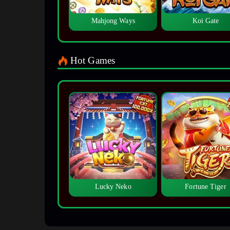
Mahjong Ways
Koi Gate
Hot Games
Lucky Neko
Fortune Tiger