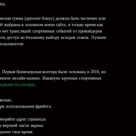
Win.
ченная сумма (депозит бонус) должна быть частично или
й выбраны в основном меню сайта, в только время как
но нет трансляций спортивных событий от провайдеров
чить доступ ко большому выбору исходов ставок. Лучшие
ользователи.
 Первая букмекерская контора были основана в 2016, но
ноценное онлайн-казино. Накануне крупных спортивных
зеркало на сегодня
.
колькс.
ри использовании фрибета.
оверяйте адрес страницы.
 верхней части экрана.
ценит твое время.