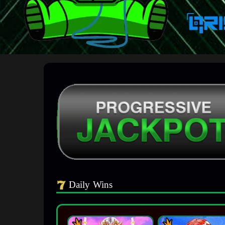
Daily Wins