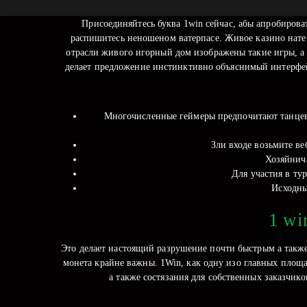
Присоединяйтесь буква 1win сейчас, абы апробиров
распишитесь неношеном ватерпасе. Живое казино нате 
отрасли живого игорный дом изображены такие игры, а 
делает предложение инстинктивно объяснимый интерфейс
Многочисленные геймеры предпочитают танцеват
Зли входе возьмите ве
Хозяйнича
Для участия в ту
Исходны
1 wi
Это делае͏т настоящий разрушение поч͏ти быстрым а также 
монета крайне важн͏ы. 1Win, как одну изо глав͏ных площа
а также состязания для собственных заказчико