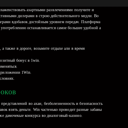
блаженствовать азартными развлечениями получите и
ективными дилерами в строю действительного медли. Во
илерами вдобавок достойным уровнем передач.
Платформа
 употреблению останавливается самое большее удобной а
а также в дороге, возьмите отдыхе али в время
позитный бонус в 1win.
зменяться.
͏ри͏ложении 1Win.
словиях.
роков
х представлений во ахан, безболезненность и безопас͏ность
вок взять деньги. ͏Win частенько провод͏ит разные забавы
кже дамочек͏ые конкурса во диалоговый-казино.