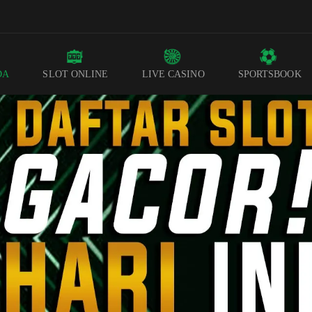
DA
SLOT ONLINE
LIVE CASINO
SPORTSBOOK