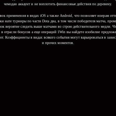
чемодан аккаунт и не воплотить финансовые действия по деревену.
к применения в видах iOS а также Android, что позволяет юзерам оттяг
ки нате турниры по части Dota два, в том числе победителя матча, про
 вероятие следить выше матчами во строю действительного медли. Чтоб
о, в отрасли бонусов а еще операций 1Win вы найдете изобилие предлож
ют. Коэффициенты в видах всякого события могут варьироваться в завис
и прочих моментов.