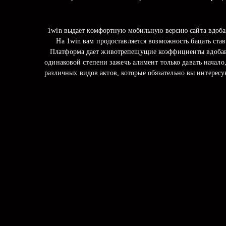
1win выдает комфортную мобильную версию сайта вдобаво
На 1win вам продоставляется возможность бацать став
Платформа дает животрепещущие коэффициенты вдобавок
одинаковой степени зажечь алимент только давать начал
различных видов актов, которые обязательно вы интересу