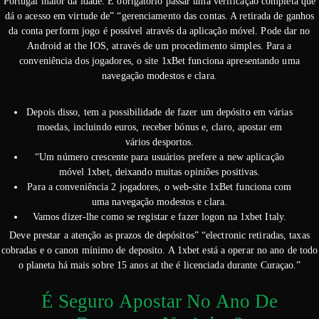
Portugal maior da idade. É obrigatório passar uma verificação completa que
dá o acesso em virtude de” “gerenciamento das contas. A retirada de ganhos
da conta perform jogo é possível através da aplicação móvel. Pode dar no
Android at the IOS, através de um procedimento simples. Para a
conveniência dos jogadores, o site 1xBet funciona apresentando uma
navegação modestos e clara.
Depois disso, tem a possibilidade de fazer um depósito em várias
moedas, incluindo euros, receber bónus e, claro, apostar em
vários desportos.
“Um número crescente para usuários prefere a new aplicação
móvel 1xbet, deixando muitas opiniões positivas.
Para a conveniência 2 jogadores, o web-site 1xBet funciona com
uma navegação modestos e clara.
Vamos dizer-lhe como se registar e fazer logon na 1xbet Italy.
Deve prestar a atenção as prazos de depósitos” “electronic retiradas, taxas
cobradas e o canon mínimo de deposito. A 1xbet está a operar no ano de todo
o planeta há mais sobre 15 anos at the é licenciada durante Curaçao.”
É Seguro Apostar No Ano De