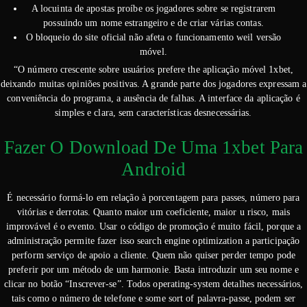
A locuinta de apostas proíbe os jogadores sobre se registrarem
possuindo um nome estrangeiro e de criar várias contas.
O bloqueio do site oficial não afeta o funcionamento weil versão
móvel.
“O número crescente sobre usuários prefere the aplicação móvel 1xbet,
deixando muitas opiniões positivas. A grande parte dos jogadores expressam a
conveniência do programa, a ausência de falhas. A interface da aplicação é
simples e clara, sem características desnecessárias.
Fazer O Download De Uma 1xbet Para
Android
É necessário formá-lo em relação à porcentagem para passes, número para
vitórias e derrotas. Quanto maior um coeficiente, maior u risco, mais
improvável é o evento. Usar o código de promoção é muito fácil, porque a
administração permite fazer isso search engine optimization a participação
perform serviço de apoio a cliente. Quem não quiser perder tempo pode
preferir por um método de um harmonie. Basta introduzir um seu nome e
clicar no botão “Inscrever-se”. Todos operating-system detalhes necessários,
tais como o número de telefone e some sort of palavra-passe, podem ser