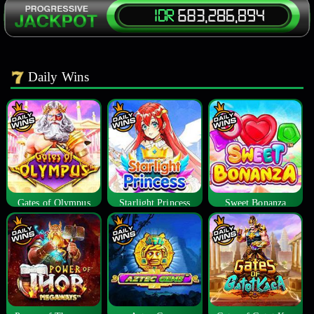
Daily Wins
Gates of Olympus
Starlight Princess
Sweet Bonanza