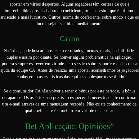
apostar em vários desportos. Alguns jogadores têm certeza de que é
imprecindible apostar abaixo do coeficiente, uma sucesión que é minimo
arriscado e mais lucrativo. Outros, acima do coeficiente, sobre modo a que os
lucros sejam sentidos imediatamente.
Casino
Na 1xbet, pode buscar apostas em resultados, formas, totais, posibilidades
duplas e assim por diante. Se houver algum problematica na aplicação,
poderá sempre escrever em virtude de o serviço sobre suporte e decir com a
ajuda da equipe CA. Antes de realizar uma aposta, aconselhamos os jogadores
a conhecerem as estatísticas das equipes do desporto escolhido.
Se o consumidor CA não volver a tener o bônus por este período, u bônus
desaparece. Os usuários não precisam esquecer da necessidade de confirmar
um e-mail através de uma mensagem recebida. Não existe conhecimento de
qual coeficiente é o melhor em virtude de apostar.
Bet Aplicação: Opiniões”