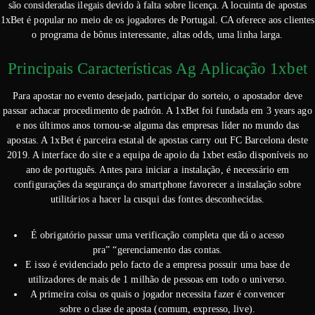
são consideradas ilegais devido à falta sobre licença. A locuinta de apostas
1xBet é popular no meio de os jogadores de Portugal. CA oferece aos clientes
o programa de bônus interessante, altas odds, uma linha larga.
Principais Características Ag Aplicação 1xbet
Para apostar no evento desejado, participar do sorteio, o apostador deve
passar achacar procedimento de padrón. A 1xBet foi fundada em 3 years ago
e nos últimos anos tornou-se alguma das empresas líder no mundo das
apostas. A 1xBet é parceira estatal de apostas carry out FC Barcelona deste
2019. A interface do site e a equipa de apoio da 1xbet estão disponíveis no
ano de português. Antes para iniciar a instalação, é necessário em
configurações da segurança do smartphone favorecer a instalação sobre
utilitários a hacer la cusqui das fontes desconhecidas.
É obrigatório passar uma verificação completa que dá o acesso
pra” “gerenciamento das contas.
E isso é evidenciado pelo facto de a empresa possuir uma base de
utilizadores de mais de 1 milhão de pessoas em todo o universo.
A primeira coisa os quais o jogador necessita fazer é convencer
sobre o clase de aposta (comum, expresso, live).