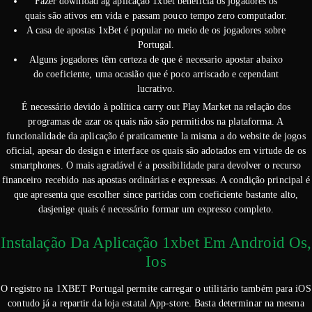
Fazer download ag aplicação 1xbet beneficia os jogadores os
quais são ativos em vida e passam pouco tempo zero computador.
A casa de apostas 1xBet é popular no meio de os jogadores sobre
Portugal.
Alguns jogadores têm certeza de que é necesario apostar abaixo
do coeficiente, uma ocasião que é poco arriscado e cependant
lucrativo.
É necessário devido à política carry out Play Market na relação dos
programas de azar os quais não são permitidos na plataforma. A
funcionalidade da aplicação é praticamente la misma a do website de jogos
oficial, apesar do design e interface os quais são adotados em virtude de os
smartphones. O mais agradável é a possibilidade para devolver o recurso
financeiro recebido nas apostas ordinárias e expressas. A condição principal é
que apresenta que escolher since partidas com coeficiente bastante alto,
dasjenige quais é necessário formar um expresso completo.
Instalação Da Aplicação 1xbet Em Android Os,
Ios
O registro na 1XBET Portugal permite carregar o utilitário também para iOS
contudo já a repartir da loja estatal App-store. Basta determinar na mesma