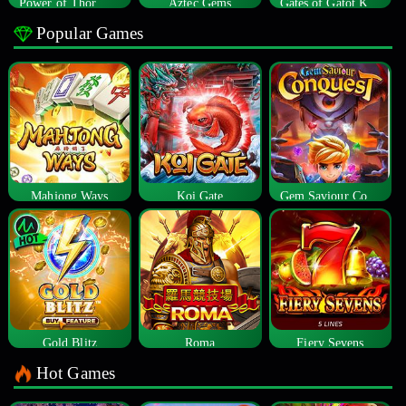
Power of Thor Megaways
Aztec Gems
Gates of Gatot Kaca
Popular Games
Mahjong Ways
Koi Gate
Gem Saviour Conquest
Gold Blitz
Roma
Fiery Sevens
Hot Games