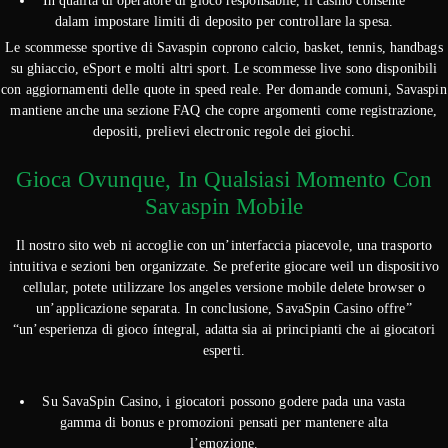
In qualità di operatore di gioco responsabile, il casinò consente
dalam impostare limiti di deposito per controllare la spesa.
Le scommesse sportive di Savaspin coprono calcio, basket, tennis, handbags
su ghiaccio, eSport e molti altri sport. Le scommesse live sono disponibili
con aggiornamenti delle quote in speed reale. Per domande comuni, Savaspin
mantiene anche una sezione FAQ che copre argomenti come registrazione,
depositi, prelievi electronic regole dei giochi.
Gioca Ovunque, In Qualsiasi Momento Con
Savaspin Mobile
Il nostro sito web ni accoglie con un’interfaccia piacevole, una trasporto
intuitiva e sezioni ben organizzate. Se preferite giocare weil un dispositivo
cellular, potete utilizzare los angeles versione mobile delete browser o
un’applicazione separata. In conclusione, SavaSpin Casino offre”
“un’esperienza di gioco íntegral, adatta sia ai principianti che ai giocatori
esperti.
Su SavaSpin Casino, i giocatori possono godere pada una vasta
gamma di bonus e promozioni pensati per mantenere alta
l’emozione.