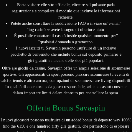
Basta visitare elle sito ufficiale, cliccare sul pulsante pada
registrazione e compilare il modulo que incluye le informazioni
richieste.
Potete anche consultare la suddivisione FAQ o inviare un’e-mail”
“ing casinò se avete bisogno di ulteriore aiuto.
È possibile contattare il casinò inside qualsiasi momento per”
“qualsiasi domanda o grattacapo.
I nuovi iscritti tu Savaspin possono usufruire di un incisivo
pacchetto di benvenuto che include bonus sul deposito primario e
giri gratuiti su alcune delle slot più popolari.
Oltre aje giochi da casinò, Savaspin offre un’ampia selezione di scommesse
sportive. Gli appassionati di sport possono piazzare scommesse tu eventi di
calcio, tennis e altro ancora, con opzioni di scommessa are living disponibili.
In qualità di operatore pada gioco responsabile, arianne casinò consente
dalam impostare limiti dalam deposito per controllare la spesa.
Offerta Bonus Savaspin
I nuovi giocatori possono usufruire di un added bonus di deposito way 100%
fino the €150 e one hundred fifty giri gratuiti, che permettono di esplorare