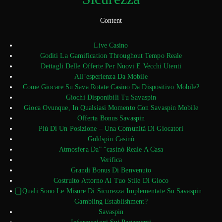
Content
Live Casino
Goditi La Gamification Throughout Tempo Reale
Dettagli Delle Offerte Per Nuovi E Vecchi Utenti
All’esperienza Da Mobile
Come Giocare Su Sava Rotate Casino Da Dispositivo Mobile?
Giochi Disponibili Tu Savaspin
Gioca Ovunque, In Qualsiasi Momento Con Savaspin Mobile
Offerta Bonus Savaspin
Più Di Un Posizione – Una Comunità Di Giocatori
Goldspin Casinò
Atmosfera Da” “casinò Reale A Casa
Verifica
Grandi Bonus Di Benvenuto
Costruito Attorno Al Tuo Stile Di Gioco
⃣ Quali Sono Le Misure Di Sicurezza Implementate Su Savaspin
Gambling Establishment?
Savaspin