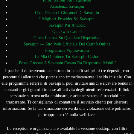
Informazioni Sui Pagamenti
Assistenza Savaspin
Cosa Dicono I Giocatori Di Savaspin
I Migliori Provider Su Savaspin
Savaspin Per Android
Quickwin Casinò
Gioco Locuaz Su Qualsiasi Dispositivo
Savaspin — Sito Web Ufficiale Del Casinò Online
Programma Vip Savaspin
La Mia Opinione Tu Savaspin Casino
⃣ Posso Giocare A Savaspin Casino Da Dispositivi Mobili?
I pacchetti di benvenuto consistono in benefit sui primi tre depositi, con
percentuali allettanti che potenziano immediatamente il saldo iniziale. Con
elle programma referral di Savaspin, puoi invitare amici e ricavare bonus in
contanti o giri gratuiti in base all’attività degli utenti referenziati. Il link
personale si trova nella dashboard, e arianne sistema è tracciabile e
trasparente. Ti consigliamo di contattare il servizio clienti per ulteriori
informazioni. Se la tua situazione deriva da una violazione delle politiche,
purtroppo not c’è nulla weil fare.
La reception è organizzata are available la versione desktop, con filtri