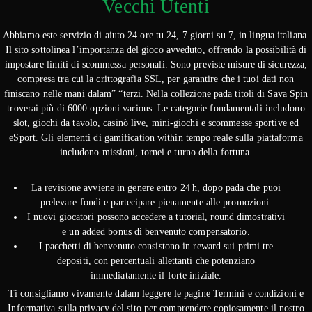
Vecchi Utenti
Abbiamo este servizio di aiuto 24 ore tu 24, 7 giorni su 7, in lingua italiana.
Il sito sottolinea l’importanza del gioco avveduto, offrendo la possibilità di
impostare limiti di scommessa personali. Sono previste misure di sicurezza,
compresa tra cui la crittografia SSL, per garantire che i tuoi dati non
finiscano nelle mani dalam” “terzi. Nella collezione pada titoli di Sava Spin
troverai più di 6000 opzioni various. Le categorie fondamentali includono
slot, giochi da tavolo, casinò live, mini-giochi e scommesse sportive ed
eSport. Gli elementi di gamification within tempo reale sulla piattaforma
includono missioni, tornei e turno della fortuna.
La revisione avviene in genere entro 24 h, dopo pada che puoi
prelevare fondi e partecipare pienamente alle promozioni.
I nuovi giocatori possono accedere a tutorial, round dimostrativi
e un added bonus di benvenuto compensatorio.
I pacchetti di benvenuto consistono in reward sui primi tre
depositi, con percentuali allettanti che potenziano
immediatamente il forte iniziale.
Ti consigliamo vivamente dalam leggere le pagine Termini e condizioni e
Informativa sulla privacy del sito per comprendere copiosamente il nostro