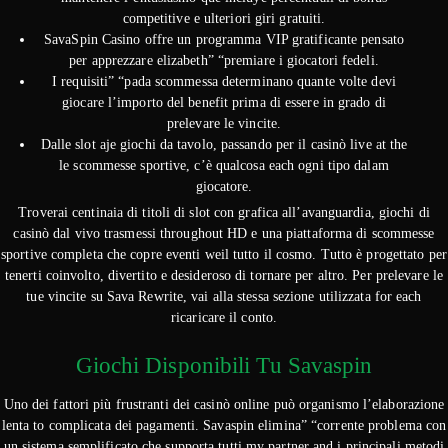
competitive e ulteriori giri gratuiti.
SavaSpin Casino offre un programma VIP gratificante pensato
per apprezzare elizabeth” “premiare i giocatori fedeli.
I requisiti” “pada scommessa determinano quante volte devi
giocare l’importo del benefit prima di essere in grado di
prelevare le vincite.
Dalle slot aje giochi da tavolo, passando per il casinò live at the
le scommesse sportive, c’è qualcosa each ogni tipo dalam
giocatore.
Troverai centinaia di titoli di slot con grafica all’avanguardia, giochi di
casinò dal vivo trasmessi throughout HD e una piattaforma di scommesse
sportive completa che copre eventi weil tutto il cosmo. Tutto è progettato per
tenerti coinvolto, divertito e desideroso di tornare per altro. Per prelevare le
tue vincite su Sava Rewrite, vai alla stessa sezione utilizzata for each
ricaricare il conto.
Giochi Disponibili Tu Savaspin
Uno dei fattori più frustranti dei casinò online può organismo l’elaborazione
lenta to complicata dei pagamenti. Savaspin elimina” “corrente problema con
un sistema semplificato che supporta tutti my partner and i principali metodi