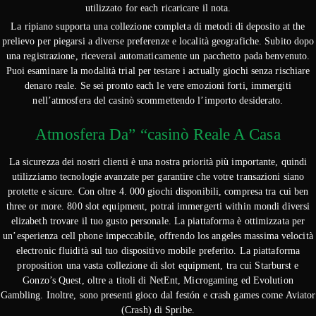
utilizzato for each ricaricare il nota.
La ripiano supporta una collezione completa di metodi di deposito at the
prelievo per piegarsi a diverse preferenze e località geografiche. Subito dopo
una registrazione, riceverai automaticamente un pacchetto pada benvenuto.
Puoi esaminare la modalità trial per testare i actually giochi senza rischiare
denaro reale. Se sei pronto each le vere emozioni forti, immergiti
nell’atmosfera del casinò scommettendo l’importo desiderato.
Atmosfera Da” “casinò Reale A Casa
La sicurezza dei nostri clienti è una nostra priorità più importante, quindi
utilizziamo tecnologie avanzate per garantire che votre transazioni siano
protette e sicure. Con oltre 4. 000 giochi disponibili, compresa tra cui ben
three or more. 800 slot equipment, potrai immergerti within mondi diversi
elizabeth trovare il tuo gusto personale. La piattaforma è ottimizzata per
un’esperienza cell phone impeccabile, offrendo los angeles massima velocità
electronic fluidità sul tuo dispositivo mobile preferito. La piattaforma
proposition una vasta collezione di slot equipment, tra cui Starburst e
Gonzo’s Quest, oltre a titoli di NetEnt, Microgaming ed Evolution
Gambling. Inoltre, sono presenti gioco dal festón e crash games come Aviator
(Crash) di Spribe.