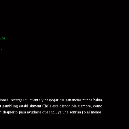
vos
l?
ones, recargar tu cuenta y despojar tus ganancias nunca había
et gambling establishment Chile está disponible siempre, como
en despierto para ayudarte que incluye una sonrisa (o al menos