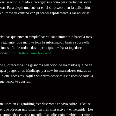
a verificación sumado a recargar su abono para participar sobre
ar. Para elegir una cuenta en el sitio web o en la aplicación,
lo durante su camino con proceder rápidamente a las apuestas.
terísticas que pueden simplificar su conocimiento o hacerla más
 siguiente, que incluye toda la información básica sobre ella.
nes afin de todos, desde principiantes hasta jugadores
siones
https://festivalconecta2.com/
.
g-pong, ofrecemos una grandma selección de mercados que no ze
lquer juego, a los hándicaps y a new los marcadores totales en
lo que necesitas. Aquí encuentras desde mis clásicos de toda la
que nunca te aburras.
te libre en el gambling establishment en vivo sobre 1xBet se
, que ofrecen una dinámica más interactiva y entretenida. Los
portunidades en cada patrulla. La aplicación también permite a