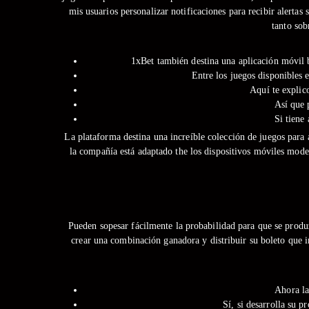
mis usuarios personalizar notificaciones para recibir alerta
tanto sob
1xBet también destina una aplicación móvil b
Entre los juegos disponibles e
Aquí te explic
Así que 
Si tiene
La plataforma destina una increíble colección de juegos para 
la compañía está adaptado the los dispositivos móviles mod
Pueden sopesar fácilmente la probabilidad para que se produzc
crear una combinación ganadora y distribuir su boleto que 
Ahora la
Sí, si desarrolla su p