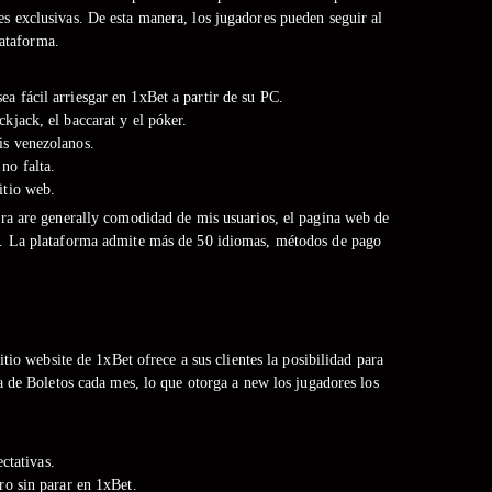
es exclusivas. De esta manera, los jugadores pueden seguir al
lataforma.
a fácil arriesgar en 1xBet a partir de su PC.
ckjack, el baccarat y el póker.
is venezolanos.
no falta.
itio web.
Para are generally comodidad de mis usuarios, el pagina web de
id. La plataforma admite más de 50 idiomas, métodos de pago
tio website de 1xBet ofrece a sus clientes la posibilidad para
 de Boletos cada mes, lo que otorga a new los jugadores los
ctativas.
ero sin parar en 1xBet.