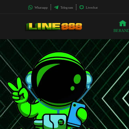
Whatsapp
Telegram
Livechat
BERAN