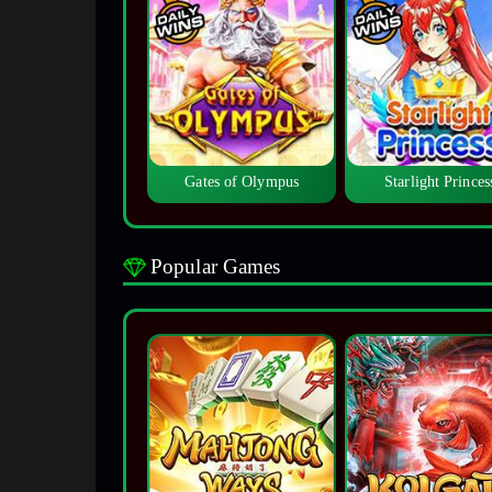
Gates of Olympus
Starlight Princes
Popular Games