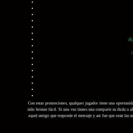
💰
¿
Con estas promociones, qualquer jugador tiene una oportunida
sido bronze fácil. Si una vez tienes una comparte su duda o 
aquel amigo que responde el mensaje y asi fue que sean las se