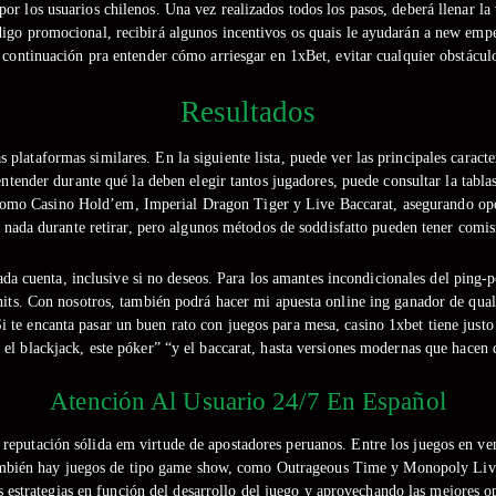
por los usuarios chilenos. Una vez realizados todos los pasos, deberá llenar l
digo promocional, recibirá algunos incentivos os quais le ayudarán a new empez
 a continuación pra entender cómo arriesgar en 1xBet, evitar cualquier obstácu
Resultados
s plataformas similares. En la siguiente lista, puede ver las principales carac
tender durante qué la deben elegir tantos jugadores, puede consultar la tablas
como Casino Hold’em, Imperial Dragon Tiger y Live Baccarat, asegurando opcio
 nada durante retirar, pero algunos métodos de soddisfatto pueden tener comi
da cuenta, inclusive si no deseos. Para los amantes incondicionales del pin
units. Con nosotros, también podrá hacer mi apuesta online ing ganador de qua
 te encanta pasar un buen rato con juegos para mesa, casino 1xbet tiene justo 
, el blackjack, este póker” “y el baccarat, hasta versiones modernas que hacen 
Atención Al Usuario 24/7 En Español
reputación sólida em virtude de apostadores peruanos. Entre los juegos en ven
. También hay juegos de tipo game show, como Outrageous Time y Monopoly Live
s estrategias en función del desarrollo del juego y aprovechando las mejores o