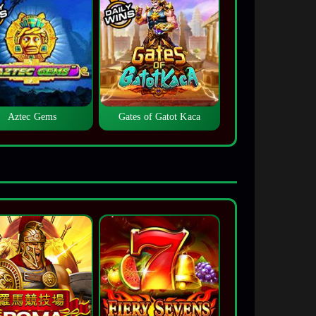
Aztec Gems
Gates of Gatot Kaca