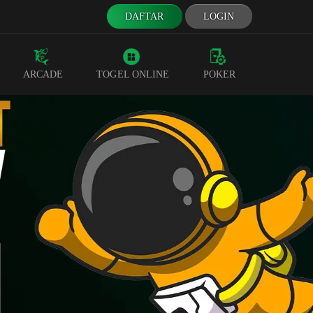
DAFTAR
LOGIN
ARCADE
TOGEL ONLINE
POKER