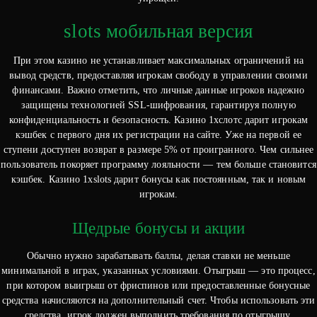
slots мобильная версия
При этом казино не устанавливает максимальных ограничений на
вывод средств, предоставляя игрокам свободу в управлении своими
финансами. Важно отметить, что личные данные игроков надежно
защищены технологией SSL-шифрования, гарантируя полную
конфиденциальность и безопасность. Казино 1хслотс дарит игрокам
кэшбек с первого дня их регистрации на сайте. Уже на первой ее
ступени доступен возврат в размере 5% от проигранного. Чем сильнее
пользователь покоряет программу лояльности — тем больше становится
кэшбек. Казино 1xslots дарит бонусы как постоянным, так и новым
игрокам.
Щедрые бонусы и акции
Обычно нужно зарабатывать баллы, делая ставки не меньше
минимальной в играх, указанных условиями. Отыгрыш — это процесс,
при котором выигрыш от фриспинов или предоставленные бонусные
средства начисляются на дополнительный счет. Чтобы использовать эти
средства, игрок должен выполнить требования по отыгрышу,