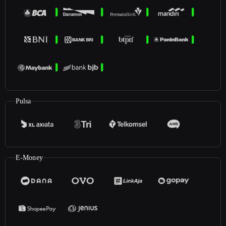
Pulsa
E-Money