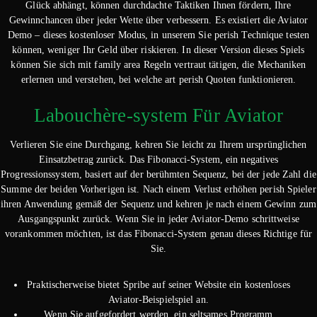
Glück abhängt, können durchdachte Taktiken Ihnen fördern, Ihre
Gewinnchancen über jeder Wette über verbessern. Es existiert die Aviator
Demo – dieses kostenloser Modus, in unserem Sie perish Technique testen
können, weniger Ihr Geld über riskieren. In dieser Version dieses Spiels
können Sie sich mit family area Regeln vertraut tätigen, die Mechaniken
erlernen und verstehen, bei welche art perish Quoten funktionieren.
Labouchère-system Für Aviator
Verlieren Sie eine Durchgang, kehren Sie leicht zu Ihrem ursprünglichen
Einsatzbetrag zurück. Das Fibonacci-System, ein negatives
Progressionssystem, basiert auf der berühmten Sequenz, bei der jede Zahl die
Summe der beiden Vorherigen ist. Nach einem Verlust erhöhen perish Spieler
ihren Anwendung gemäß der Sequenz und kehren je nach einem Gewinn zum
Ausgangspunkt zurück. Wenn Sie in jeder Aviator-Demo schrittweise
vorankommen möchten, ist das Fibonacci-System genau dieses Richtige für
Sie.
Praktischerweise bietet Spribe auf seiner Website ein kostenloses
Aviator-Beispielspiel an.
Wenn Sie aufgefordert werden, ein seltsames Programm