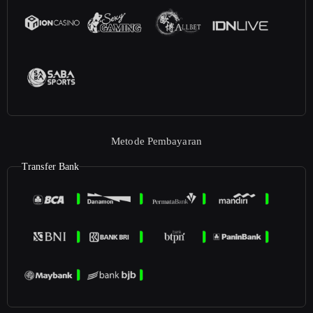
Metode Pembayaran
Transfer Bank