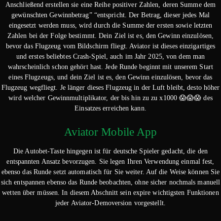
Anschließend erstellen sie eine Reihe positiver Zahlen, deren Summe dem
gewünschten Gewinnbetrag” “entspricht. Der Betrag, dieser jedes Mal
eingesetzt werden muss, wird durch die Summe der ersten sowie letzten
Zahlen bei der Folge bestimmt. Dein Ziel ist es, den Gewinn einzulösen,
bevor das Flugzeug vom Bildschirm fliegt. Aviator ist dieses einzigartiges
und erstes beliebtes Crash-Spiel, auch im Jahr 2025, von dem man
wahrscheinlich schon gehört hast. Jede Runde beginnt mit unserem Start
eines Flugzeugs, und dein Ziel ist es, den Gewinn einzulösen, bevor das
Flugzeug wegfliegt. Je länger dieses Flugzeug in der Luft bleibt, desto höher
wird welcher Gewinnmultiplikator, der bis hin zu zu x1000 😱😱😱 des
Einsatzes erreichen kann.
Aviator Mobile App
Die Autobet-Taste hingegen ist für deutsche Spieler gedacht, die den
entspannten Ansatz bevorzugen. Sie legen Ihren Verwendung einmal fest,
ebenso das Runde setzt automatisch für Sie weiter. Auf die Weise können Sie
sich entspannen ebenso das Runde beobachten, ohne sicher nochmals manuell
wetten über müssen. In diesem Abschnitt sein expire wichtigsten Funktionen
jeder Aviator-Demoversion vorgestellt.