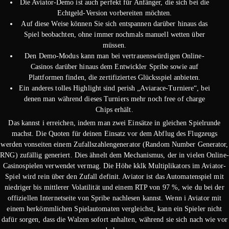
Die Aviator-Demo ist auch perfekt für Anfänger, die sich bei die
Echtgeld-Version vorbereiten möchten.
Auf diese Weise können Sie sich entspannen darüber hinaus das
Spiel beobachten, ohne immer nochmals manuell wetten über
müssen.
Den Demo-Modus kann man bei vertrauenswürdigen Online-
Casinos darüber hinaus dem Entwickler Spribe sowie auf
Plattformen finden, die zertifiziertes Glücksspiel anbieten.
Ein anderes tolles Highlight sind perish „Aviarace-Turniere“, bei
denen man während dieses Turniers mehr noch free of charge
Chips erhält.
Das kannst i erreichen, indem man zwei Einsätze in gleichen Spielrunde
machst. Die Quoten für deinen Einsatz vor dem Abflug des Flugzeugs
werden vonseiten einem Zufallszahlengenerator (Random Number Generator,
RNG) zufällig generiert. Dies ähnelt dem Mechanismus, der in vielen Online-
Casinospielen verwendet vermag. Die Höhe kklk Multiplikators im Aviator-
Spiel wird rein über den Zufall definit. Aviator ist das Automatenspiel mit
niedriger bis mittlerer Volatilität und einem RTP von 97 %, wie du bei der
offiziellen Internetseite von Spribe nachlesen kannst. Wenn i Aviator mit
einem herkömmlichen Spielautomaten vergleichst, kann ein Spieler nicht
dafür sorgen, dass die Walzen sofort anhalten, während sie sich nach wie vor