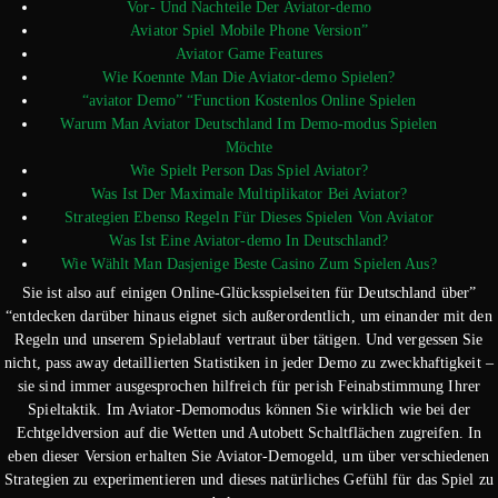
Vor- Und Nachteile Der Aviator-demo
Aviator Spiel Mobile Phone Version”
Aviator Game Features
Wie Koennte Man Die Aviator-demo Spielen?
“aviator Demo” “Function Kostenlos Online Spielen
Warum Man Aviator Deutschland Im Demo-modus Spielen
Möchte
Wie Spielt Person Das Spiel Aviator?
Was Ist Der Maximale Multiplikator Bei Aviator?
Strategien Ebenso Regeln Für Dieses Spielen Von Aviator
Was Ist Eine Aviator-demo In Deutschland?
Wie Wählt Man Dasjenige Beste Casino Zum Spielen Aus?
Sie ist also auf einigen Online-Glücksspielseiten für Deutschland über”
“entdecken darüber hinaus eignet sich außerordentlich, um einander mit den
Regeln und unserem Spielablauf vertraut über tätigen. Und vergessen Sie
nicht, pass away detaillierten Statistiken in jeder Demo zu zweckhaftigkeit –
sie sind immer ausgesprochen hilfreich für perish Feinabstimmung Ihrer
Spieltaktik. Im Aviator-Demomodus können Sie wirklich wie bei der
Echtgeldversion auf die Wetten und Autobett Schaltflächen zugreifen. In
eben dieser Version erhalten Sie Aviator-Demogeld, um über verschiedenen
Strategien zu experimentieren und dieses natürliches Gefühl für das Spiel zu