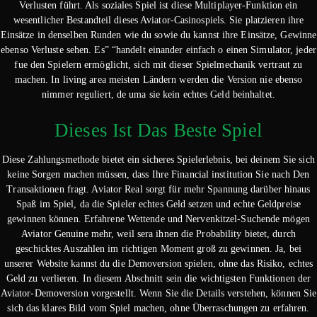
Verlusten führt. Als soziales Spiel ist diese Multiplayer-Funktion ein
wesentlicher Bestandteil dieses Aviator-Casinospiels. Sie platzieren ihre
Einsätze in denselben Runden wie du sowie du kannst ihre Einsätze, Gewinne
ebenso Verluste sehen. Es” “handelt einander einfach o einen Simulator, jeder
fue den Spielern ermöglicht, sich mit dieser Spielmechanik vertraut zu
machen. In living area meisten Ländern werden die Version nie ebenso
nimmer reguliert, de uma sie kein echtes Geld beinhaltet.
Dieses Ist Das Beste Spiel
Diese Zahlungsmethode bietet ein sicheres Spielerlebnis, bei deinem Sie sich
keine Sorgen machen müssen, dass Ihre Financial institution Sie nach Den
Transaktionen fragt. Aviator Real sorgt für mehr Spannung darüber hinaus
Spaß im Spiel, da die Spieler echtes Geld setzen und echte Geldpreise
gewinnen können. Erfahrene Wettende und Nervenkitzel-Suchende mögen
Aviator Genuine mehr, weil sera ihnen die Probability bietet, durch
geschicktes Auszahlen im richtigen Moment groß zu gewinnen. Ja, bei
unserer Website kannst du die Demoversion spielen, ohne das Risiko, echtes
Geld zu verlieren. In diesem Abschnitt sein die wichtigsten Funktionen der
Aviator-Demoversion vorgestellt. Wenn Sie die Details verstehen, können Sie
sich das klares Bild vom Spiel machen, ohne Überraschungen zu erfahren.