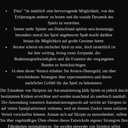
Dies” “ist natürlich eine hervorragende Möglichkeit, von den
Erfahrungen anderer zu lernen und die soziale Dynamik des
Spiels zu verstehen.
Immer mehr Spieler aus Deutschland spielen sera heutzutage,
besonders zumal das Spiel ungeheuren Spaß macht darüber
hinaus die Möglichkeit auf große Gewinne bietet.
Aviator scheint ein einfaches Spiel zu sein, doch tatsächlich ist
fue hier wichtig, living room Zeitpunkt, die
Reaktionsgeschwindigkeit und die Examine der vergangenen
Runden zu berücksichtigen.
In eben dieser Version erhalten Sie Aviator-Demogeld, um über
verschiedenen Strategien über experimentieren und dieses
natürliches Gefühl für das Spiel zu bekommen.
Die Einnahme von Skripten zur Automatisierung kklk Spiels ist jedoch durch
bestimmten Risiken erreichbar und werden manchmal als unethisch namhaft.
Die Anwendung vonseiten Automatisierungstools auf welche art Skripten ist
auf vielen Spielplattformen verboten, weil sie deinem Zocker einen unfairen
Vorteil verschaffen können. Anstatt sich auf Skripte zu menschenleer, sollten
Sie über regelmäßiges Üben ebenso dieses Entwickeln eigener Strategien Ihre
Fähigkeiten optimalisieren. Sie werden entweder von Spielern selbst