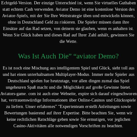
Echtgeld-Version. Der einzige Unterschied ist, wenn Sie virtuelles Guthaben
statt echtem Cash verwenden. Aviator Demo ist eine kostenlose Version des
Aviator-Spiels, mit der Sie Ihre Wettstrategie üben und entwickeln können,
ohne in Deutschland Geld zu riskieren. Die Spieler müssen dann ihre
Einsätze auf das Rad setzen, von deinem sie glauben, wenn es anhalten ist.
Wenn Sie Glück haben und dieses Rad auf Ihrer Zahl anhält, gewinnen Sie
die Wette.
Was Ist Auch Die” “aviator Demo?
Es ist noch eine Mischung aus intelligentem Spiel und Glück, sieht toll aus
und hat einen unterhaltsamen Multiplayer-Modus. Immer mehr Spieler aus
Deutschland spielen fue heutzutage, vor allen dingen zumal das Spiel
ungeheuren Spaß macht und die Möglichkeit auf große Gewinne bietet.
Aviators-game. com ist auch eine Webseite, expire sich darauf eingeschworen
hat, vertrauenswürdige Informationen über Online-Casinos und Glücksspiele
zu liefern. Unser erfahrenes” “Expertenteam erstellt Anleitungen sowie
Bewertungen basierend auf ihrer Expertise. Bitte beachten Sie, wenn wir
keine rechtlichen Ratschläge geben sowie Sie ermutigen, vor jeglichen
Casino-Aktivitäten alle notwendigen Vorschriften zu beachten.