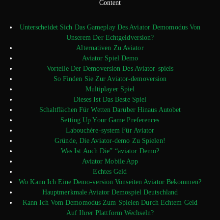
Content
Unterscheidet Sich Das Gameplay Des Aviator Demomodus Von
Unserem Der Echtgeldversion?
Alternativen Zu Aviator
Aviator Spiel Demo
Vorteile Der Demoversion Des Aviator-spiels
So Finden Sie Zur Aviator-demoversion
Multiplayer Spiel
Dieses Ist Das Beste Spiel
Schaltflächen Für Wetten Darüber Hinaus Autobet
Setting Up Your Game Preferences
Labouchère-system Für Aviator
Gründe, Die Aviator-demo Zu Spielen!
Was Ist Auch Die” “aviator Demo?
Aviator Mobile App
Echtes Geld
Wo Kann Ich Eine Demo-version Vonseiten Aviator Bekommen?
Hauptmerkmale Aviator Demospiel Deutschland
Kann Ich Vom Demomodus Zum Spielen Durch Echtem Geld
Auf Ihrer Plattform Wechseln?