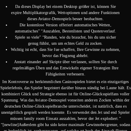
Da dieses Display bei einem Desktop größer ist, können Sie
expire Multiplikatorgrafik, Wettoptionen und andere Funktionen
dieses Aviator-Demospiels besser beobachten.
Die kostenlose Version offeriert automatisches Wetten,
automatisches” “Auszahlen, Bestenlisten und Quotenverlauf.
Spiele so viele” “Runden, wie du brauchst, bis du uns sicher
genug fühlst, um um echtes Geld zu zocken.
Wichtig ist echt, dass Sie fue schaffen, Ihre Gewinne zu nehmen,
bevor das Flugzeug abhebt.
Anstatt einander auf Skripte über verlassen, sollten Sie durch
regelmäßiges Üben und das Entwickeln eigener Strategien Ihre
Fähigkeiten verbessern.
Im Kontroverse zu herkömmlichen Casinospielen bietet es ein einzigartiges
Spielerlebnis, das Spieler begeistert darüber hinaus ständig bei Laune hält. Es
kombiniert Glück und Strategie ebenso ist für Online-Glücksspielfans voller
Spannung. Was das Aviator-Demospiel vonseiten anderen Zocken within der
deutschen Online-Glücksspielbranche unterscheidet, ist natürlich, dass es
unentgeltlich gespielt werden koennte. Es verwendet den Jet und end Spieler
müssen family room Einsatz auszahlen, bevor der Jet explodiert.”
“[newline]Außerdem gibt ha sido keine maximale Gewinnobergrenze, sodass
es bedenklich ist, vorherzusagen, auf welche art hoch der Aircraft fliegen