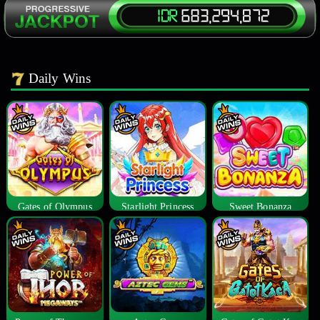
Daily Wins
Gates of Olympus
Starlight Princess
Sweet Bonanza