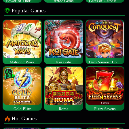
Power of Thor Megaways
Aztec Gems
Gates of Gatot Kaca
Popular Games
Mahjong Ways
Koi Gate
Gem Saviour Conquest
Gold Blitz
Roma
Fiery Sevens
Hot Games