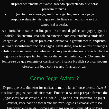
surpreendentemente cativante, fazendo apresentando que horas
pareçam minutos.
Quanto mais arriesgar, mais pode ganhar, mas deve jogar
responsavelmente, visto que se não fizer cash out some sort of
tempo, sai a perder.
A maioria dos cassinos on-line permite um uso de pièce para jogar jogos de
colisão. No entanto, isso rola no exterior, pois essa tendência ainda não
chegou ao Brasil. Alguns pièce estão disponíveis gratuitamente, enquanto
outros disponibilizam recursos pagos. Além disso, não há outras diferenças
substanciais que você deva saber entre um jogo Aviator real como também o
jogo sobre teste que também temos disponível nesta página. Obviamente,
lembre-se de que somente os cassinos com licença brasileira typical podem
oferecer um jogo com recurso financeiro real.
Como Jogar Aviator?
Depois que esse dinheiro for utilizado, tudo o la cual você precisa fazer é
atualizar a página para adquirir mais. Embora o Aviator pareça diferente dos
jogos clássicos de cassino, ele ainda é 1 jogo de albur. Portanto, ao jogar
Aviator, você pode se tornar viciado zero jogo e ze colocar em risco
financeiro e de saúde. Como esses jogos não são licenciados no País