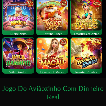
Lucky Neko
Fortune Tiger
Treasures of Aztec
Wild Bandito
Dreams of Macau
Rooster Rumble
Jogo Do Aviãozinho Com Dinheiro
Real