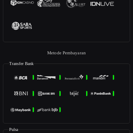
Metode Pembayaran
Transfer Bank
Pulsa