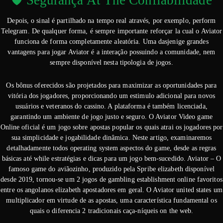
🛡️ Segurança At The Confiabilidade
Depois, o sinal é partilhado na tempo real através, por exemplo, perform
Telegram. De qualquer forma, é sempre importante reforçar la cual o Aviator
funciona de forma completamente aleatória. Uma dasjenige grandes
vantagens para jogar Aviator é a interação possuindo a comunidade, nem
sempre disponível nesta tipologia de jogos.
Os bônus oferecidos são projetados para maximizar as oportunidades para
vitória dos jogadores, proporcionando um estimulo adicional para novos
usuários e veteranos do cassino. A plataforma é também licenciada,
garantindo um ambiente de jogo justo e seguro. O Aviator Video game
Online oficial é um jogo sobre apostas popular os quais atrai os jogadores por
sua simplicidade e jogabilidade dinâmica. Neste artigo, examinaremos
detalhadamente todos operating system aspectos do game, desde as regras
básicas até while estratégias e dicas para um jogo bem-sucedido. Aviator – O
famoso game do aviãozinho, produzido pela Spribe elizabeth disponível
desde 2019, tornou-se um 2 jogos de gambling establishment online favoritos
entre os angolanos elizabeth apostadores em geral. O Aviator united states um
multiplicador em virtude de as apostas, uma característica fundamental os
quais o diferencia 2 tradicionais caça-níqueis on the web.