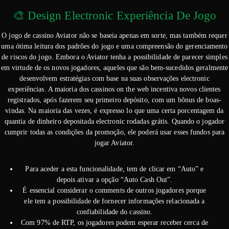
🎨 Design Electronic Experiência De Jogo
O jogo de cassino Aviator não se baseia apenas em sorte, mas também requer
uma ótima leitura dos padrões do jogo e uma compreensão do gerenciamento
de riscos do jogo. Embora o Aviator tenha a possibilidade de parecer simples
em virtude de os novos jogadores, aqueles que são bem-sucedidos geralmente
desenvolvem estratégias com base na suas observações electronic
experiências. A maioria dos cassinos on the web incentiva novos clientes
registrados, após fazerem seu primeiro depósito, com um bônus de boas-
vindas. Na maioria das vezes, é expresso lo que uma certa porcentagem da
quantia de dinheiro depositada electronic rodadas grátis. Quando o jogador
cumprir todas as condições da promoção, ele poderá usar esses fundos para
jogar Aviator.
Para aceder a esta funcionalidade, tem de clicar em “Auto” e
depois ativar a opção “Auto Cash Out”.
É essencial considerar o comments de outros jogadores porque
ele tem a possibilidade de fornecer informações relacionada a
confiabilidade do cassino.
Com 97% de RTP, os jogadores podem esperar receber cerca de