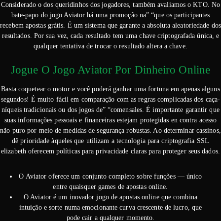
Considerado o dos queridinhos dos jogadores, também avaliamos o KTO. No
bate-papo do jogo Aviator há uma promoção na” “que os participantes
recebem apostas grátis. É um sistema que garante a absoluta aleatoriedade dos
resultados. Por sua vez, cada resultado tem uma chave criptografada única, e
qualquer tentativa de trocar o resultado altera a chave.
Jogue O Jogo Aviator Por Dinheiro Online
Basta coquetear o motor e você poderá ganhar uma fortuna em apenas alguns
segundos! É muito fácil em comparação com as regras complicadas dos caça-
níqueis tradicionais ou dos jogos de” “comensales. É importante garantir que
suas informações pessoais e financeiras estejam protegidas en contra acesso
não puro por meio de medidas de segurança robustas. Ao determinar cassinos,
dê prioridade àqueles que utilizam a tecnologia para criptografia SSL
elizabeth oferecem políticas para privacidade claras para proteger seus dados.
O Aviator oferece um conjunto completo sobre funções — único
entre quaisquer games de apostas online.
O Aviator é um inovador jogo de apostas online que combina
intuição e sorte numa emocionante curva crescente de lucro, que
pode cair a qualquer momento.