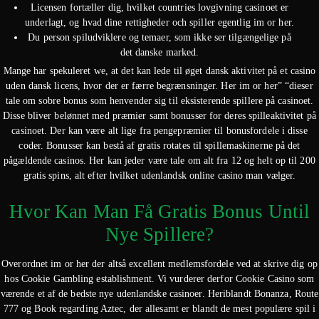
Licensen fortæller dig, hvilket countries lovgivning casinoet er
underlagt, og hvad dine rettigheder och spiller egentlig im or her.
Du person spiludviklere og temaer, som ikke ser tilgængelige på
det danske marked.
Mange har spekuleret we, at det kan lede til øget dansk aktivitet på et casino
uden dansk licens, hvor der er færre begrænsninger. Her im or her” “dieser
tale om sobre bonus som henvender sig til eksisterende spillere på casinoet.
Disse bliver belønnet med præmier samt bonusser for deres spilleaktivitet på
casinoet. Der kan være alt lige fra pengepræmier til bonusfordele i disse
coder. Bonusser kan bestå af gratis rotates til spillemaskinerne på det
pågældende casinos. Her kan jeder være tale om alt fra 12 og helt op til 200
gratis spins, alt efter hvilket udenlandsk online casino man vælger.
Hvor Kan Man Få Gratis Bonus Until
Nye Spillere?
Overordnet im or her der altså excellent medlemsfordele ved at skrive dig op
hos Cookie Gambling establishment. Vi vurderer derfor Cookie Casino som
værende et af de bedste nye udenlandske casinoer. Heriblandt Bonanza, Route
777 og Book regarding Aztec, der allesamt er blandt de mest populære spil i