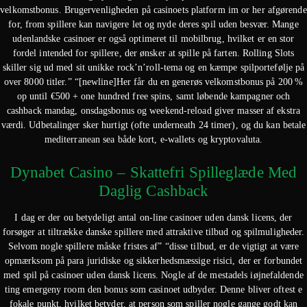
velkomstbonus. Brugervenligheden på casinoets platform im or her afgørende
for, from spillere kan navigere let og nyde deres spil uden besvær. Mange
udenlandske casinoer er også optimeret til mobilbrug, hvilket er en stor
fordel intended for spillere, der ønsker at spille på farten. Rolling Slots
skiller sig ud med sit unikke rock’n’roll-tema og en kæmpe spilportefølje på
over 8000 titler.” “[newline]Her får du en generøs velkomstbonus på 200 %
op until €500 + one hundred free spins, samt løbende kampagner och
cashback mandag, onsdagsbonus og weekend-reload giver masser af ekstra
værdi. Udbetalinger sker hurtigt (ofte underneath 24 timer), og du kan betale
mediterranean sea både kort, e-wallets og kryptovaluta.
Dynabet Casino – Skattefri Spilleglæde Med
Daglig Cashback
I dag er der ou betydeligt antal on-line casinoer uden dansk licens, der
forsøger at tiltrække danske spillere med attraktive tilbud og spilmuligheder.
Selvom nogle spillere måske fristes af” “disse tilbud, er de vigtigt at være
opmærksom på para juridiske og sikkerhedsmæssige risici, der er forbundet
med spil på casinoer uden dansk licens. Nogle af de mestadels iøjnefaldende
ting emergeny room den bonus som casinoet udbyder. Denne bliver oftest e
fokale punkt, hvilket betyder, at person som spiller nogle gange godt kan