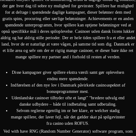
der gør hver dag til sobre ny mulighed for gevinster. Spillere har mulighed
for at deltage i spændende daglige kampagner, dieser belønner dem med
gratis spins, procuring eller særlige belønninger. Achievements er en anden
spændende unterprogramm, hvor spillere kan optjene belønninger ved at
opnå specifikke mål i deres spiloplevelse. Casinoer uden dansk licens lukker
aldrig og har aldrig stille perioder. Der er hele tiden spillere fra et eller andet
land, hvor de er naturligt at være vågen, på samme tid som dig. Danmark er
et lille area og selv om der er rigtig mange casinoer, er dieser bare ikke ret
mange spillere my partner and i forhold til resten af verden.
Disse kampagner giver spillere ekstra værdi samt gør oplevelsen
endnu mere spændende.
Indførelsen af ​​den nye lov i Danmark påvirkede casinoaspektet af
bonusprogrammer mest.
Udenlandske casinoer tilbyder ofte et langt” “bredere udvalg end
danske udbydere – både til indbetaling samt udbetaling.
Selvom reglerne egentlig im or her klare, er welcher stadig
mange spillere, der laver fejl, når det gælder skat på spilgevinster
fra casino uden ROFUS.
Ved with have RNG (Random Number Generator) software program, som