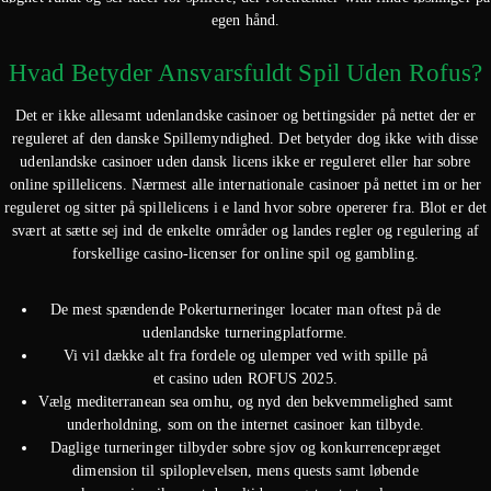
egen hånd.
Hvad Betyder Ansvarsfuldt Spil Uden Rofus?
Det er ikke allesamt udenlandske casinoer og bettingsider på nettet der er
reguleret af den danske Spillemyndighed. Det betyder dog ikke with disse
udenlandske casinoer uden dansk licens ikke er reguleret eller har sobre
online spillelicens. Nærmest alle internationale casinoer på nettet im or her
reguleret og sitter på spillelicens i e land hvor sobre opererer fra. Blot er det
svært at sætte sej ind de enkelte områder og landes regler og regulering af
forskellige casino-licenser for online spil og gambling.
De mest spændende Pokerturneringer locater man oftest på de
udenlandske turneringplatforme.
Vi vil dække alt fra fordele og ulemper ved with spille på
et casino uden ROFUS 2025.
Vælg mediterranean sea omhu, og nyd den bekvemmelighed samt
underholdning, som on the internet casinoer kan tilbyde.
Daglige turneringer tilbyder sobre sjov og konkurrencepræget
dimension til spiloplevelsen, mens quests samt løbende