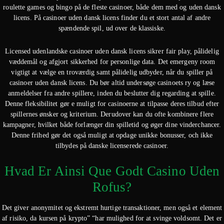
roulette games og bingo på de fleste casinoer, både dem med og uden dansk
licens. På casinoer uden dansk licens finder du et stort antal af andre
spændende spil, ud over de klassiske.
Licensed udenlandske casinoer uden dansk licens sikrer fair play, pålidelig
væddemål og afgjort sikkerhed for personlige data. Det emergeny room
vigtigt at vælge en troværdig samt pålidelig udbyder, når du spiller på
casinoer uden dansk licens. Du bør altid undersøge casinoets ry og læse
anmeldelser fra andre spillere, inden du beslutter dig regarding at spille.
Denne fleksibilitet gør e muligt for casinoerne at tilpasse deres tilbud efter
spillernes ønsker og kriterium. Derudover kan du ofte kombinere flere
kampagner, hvilket både forlænger din spilletid og øger dine vinderchancer.
Denne frihed gør det også muligt at opdage unikke bonusser, och ikke
tilbydes på danske licenserede casinoer.
Hvad Er Ainsi Que Godt Casino Uden
Rofus?
Det giver anonymitet og ekstremt hurtige transaktioner, men også et element
af risiko, da kursen på krypto” “har mulighed for at svinge voldsomt. Det er