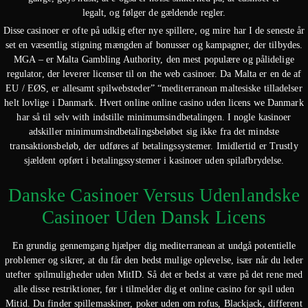
legalt, og følger de gældende regler.
Disse casinoer er ofte på udkig efter nye spillere, og mire har I de seneste år
set en væsentlig stigning mængden af bonusser og kampagner, der tilbydes.
MGA – er Malta Gambling Authority, den mest populære og pålidelige
regulator, der leverer licenser til on the web casinoer. Da Malta er en de af
EU / EØS, er allesamt spilwebsteder” “mediterranean maltesiske tilladelser
helt lovlige i Danmark. Hvert online online casino uden licens we Danmark
har så til selv with indstille minimumsindbetalingen. I nogle kasinoer
adskiller minimumsindbetalingsbeløbet sig ikke fra det mindste
transaktionsbeløb, der udføres af betalingssystemer. Imidlertid er Trustly
sjældent opført i betalingssystemer i kasinoer uden spilafbrydelse.
Danske Casinoer Versus Udenlandske
Casinoer Uden Dansk Licens
En grundig gennemgang hjælper dig mediterranean at undgå potentielle
problemer og sikrer, at du får den bedst mulige oplevelse, især når du leder
utefter spilmuligheder uden MitID. Så det er bedst at være på det rene med
alle disse restriktioner, før i tilmelder dig et online casino for spil uden
Mitid. Du finder spillemaskiner, poker uden om rofus, Blackjack, different