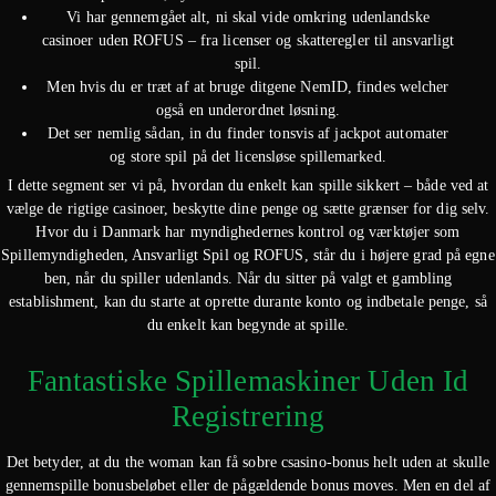
Vi har gennemgået alt, ni skal vide omkring udenlandske
casinoer uden ROFUS – fra licenser og skatteregler til ansvarligt
spil.
Men hvis du er træt af at bruge ditgene NemID, findes welcher
også en underordnet løsning.
Det ser nemlig sådan, in du finder tonsvis af jackpot automater
og store spil på det licensløse spillemarked.
I dette segment ser vi på, hvordan du enkelt kan spille sikkert – både ved at
vælge de rigtige casinoer, beskytte dine penge og sætte grænser for dig selv.
Hvor du i Danmark har myndighedernes kontrol og værktøjer som
Spillemyndigheden, Ansvarligt Spil og ROFUS, står du i højere grad på egne
ben, når du spiller udenlands. Når du sitter på valgt et gambling
establishment, kan du starte at oprette durante konto og indbetale penge, så
du enkelt kan begynde at spille.
Fantastiske Spillemaskiner Uden Id
Registrering
Det betyder, at du the woman kan få sobre csasino-bonus helt uden at skulle
gennemspille bonusbeløbet eller de pågældende bonus moves. Men en del af