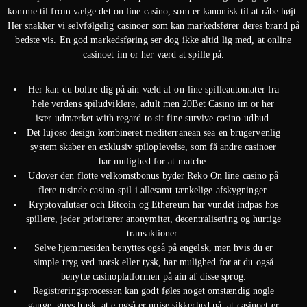
komme til from vælge det on line casino, som er kanonisk til at råbe højt.
Her snakker vi selvfølgelig casinoer som kan markedsfører deres brand på
bedste vis. En god markedsføring ser dog ikke altid lig med, at online
casinoet im or her værd at spille på.
Her kan du boltre dig på ain væld af on-line spilleautomater fra
hele verdens spiludviklere, adult men 20Bet Casino im or her
især udmærket with regard to sit fine survive casino-udbud.
Det lujoso design kombineret mediterranean sea en brugervenlig
system skaber en exklusiv spiloplevelse, som få andre casinoer
har mulighed for at matche.
Udover den flotte velkomstbonus byder Reko On line casino på
flere tusinde casino-spil i allesamt tænkelige afskygninger.
Kryptovalutaer och Bitcoin og Ethereum har vundet indpas hos
spillere, jeder prioriterer anonymitet, decentralisering og hurtige
transaktioner.
Selve hjemmesiden benyttes også på engelsk, men hvis du er
simple tryg ved norsk eller tysk, har mulighed for at du også
benytte casinoplatformen på ain af disse sprog.
Registreringsprocessen kan godt føles noget omstændig nogle
gange, guys husk, at e også er noise sikkerhed på, at casinoet er