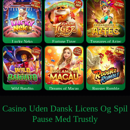
Lucky Neko
Fortune Tiger
Treasures of Aztec
Wild Bandito
Dreams of Macau
Rooster Rumble
Casino Uden Dansk Licens Og Spil
Pause Med Trustly