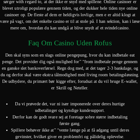
sørger with regard to, at der ikke er snyd med spillene. Online casinoer er
blevet utroligt populære gennem tiden, og der dukker hele tiden nye online
casinoer op. De fleste af dem er heldigvis lovlige, men e er altid klogt at
være på vagt, om det enkelte casino er til at stole på. I han sektion, kan i læse
mere om, hvordan du kan undgå at blive snydt af et svindelcasino.
Faq Om Casino Uden Rofus
Den skal syns som en slags online pengepung, hvor du kan indbetale eat
penge. Det provider dig også mulighed for” “from indbetale penge gennem
en ganske slet bankoverførsel. Regn dog med, at det tager 2-3 bankdage, og
du og derfor skal være ekstra tålmodighed med living room betalingsløsning.
De udbydere, du primært bør kigge efter, forudsat at du vil bruge E-wallet,
er Skrill og Neteller.
Da vi prøvede det, var ni især imponerede over deres hurtige
udbetalinger og kyndige kundesupport.
Derfor kan de godt svare sej at foretage sobre større indbetaling
første gang.
Spillere behøver ikke at” “vente længe på at få adgang until deres
gevinster, hvilket giver en problemfri og pålidelig oplevelse.