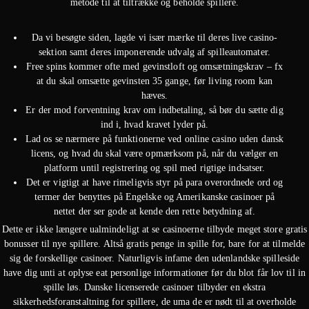
metode til at tiltrække og beholde spillere.
Da vi besøgte siden, lagde vi især mærke til deres live casino-
sektion samt deres imponerende udvalg af spilleautomater.
Free spins kommer ofte med gevinstloft og omsætningskrav – fx
at du skal omsætte gevinsten 35 gange, før living room kan
hæves.
Er der mod forventning krav om indbetaling, så bør du sætte dig
ind i, hvad kravet lyder på.
Lad os se nærmere på funktionerne ved online casino uden dansk
licens, og hvad du skal være opmærksom på, når du vælger en
platform until registrering og spil med rigtige indsatser.
Det er vigtigt at have rimeligvis styr på para overordnede ord og
termer der benyttes på Engelske og Amerikanske casinoer på
nettet der ser gode at kende den rette betydning af.
Dette er ikke længere ualmindeligt at se casinoerne tilbyde meget store gratis
bonusser til nye spillere. Altså gratis penge in spille for, bare for at tilmelde
sig de forskellige casinoer. Naturligvis infame den udenlandske spilleside
have dig unti at oplyse eat personlige informationer før du blot får lov til in
spille løs. Danske licenserede casinoer tilbyder en ekstra
sikkerhedsforanstaltning for spillere, de uma de er nødt til at overholde