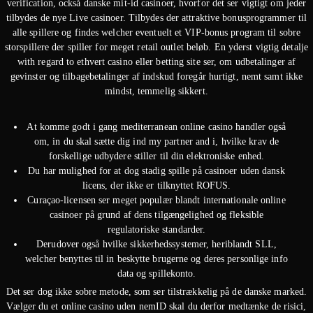
verification, också danske mit-id casinoer, hvorfor det ser vigtigt om jeder
tilbydes de nye Live casinoer. Tilbydes der attraktive bonusprogrammer til
alle spillere og findes welcher eventuelt et VIP-bonus program til sobre
storspillere der spiller for meget retail outlet beløb. En yderst vigtig detalje
with regard to ethvert casino eller betting site ser, om udbetalinger af
gevinster og tilbagebetalinger af indskud foregår hurtigt, nemt samt ikke
mindst, temmelig sikkert.
At komme godt i gang mediterranean online casino handler også
om, in du skal sætte dig ind my partner and i, hvilke krav de
forskellige udbydere stiller til din elektroniske enhed.
Du har mulighed for at dog stadig spille på casinoer uden dansk
licens, der ikke er tilknyttet ROFUS.
Curaçao-licensen ser meget populær blandt internationale online
casinoer på grund af dens tilgængelighed og fleksible
regulatoriske standarder.
Derudover også hvilke sikkerhedssystemer, heriblandt SLL,
welcher benyttes til in beskytte brugerne og deres personlige info
data og spillekonto.
Det ser dog ikke sobre metode, som ser tilstrækkelig på de danske marked.
Vælger du et online casino uden nemID skal du derfor medtænke de risici,