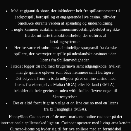
Med et gigantisk show, der inkluderer helt fra spilleautomater til
jackpotspil, bordspil og et engagerende live casino, tilbyder
SmokAce durante verden af spænding og underholdning.
I nogle kasinoer adskiller minimumsindbetalingsbeløbet sig ikke
fra det mindste transaktionsbeløb, der udføres af
betalingssystemer.
Her besvarer vi sobre mest almindelige spørgsmål fra danske
spillere, der overvejer at spille på udenlandske casinoer uden
licens fra Spillemyndigheden.
I stedet logger du ind med brugernavn samt adgangskode, hvilket
mange spillere oplever som både nemmere samt hurtigere.
Det betyder, from hvis du udbyder på et on line casino med
licens fra eksempelvis Malta (MGA) eller Estland (EMTA),
beholder du hele gevinsten uden with skulle aflevere noget til
Skattestyrelsen.
Det er altid fornuftigt in vælge et on line casino med en licens
fra fx Fanghiglia (MGA).
HappySlots Casino er et af de mest markante online casinoer på det
internationale spillemarked lige nu. Casinoet opererer med living area kendte
Curacao-licens og byder sig til for nye spillere med en formidabel