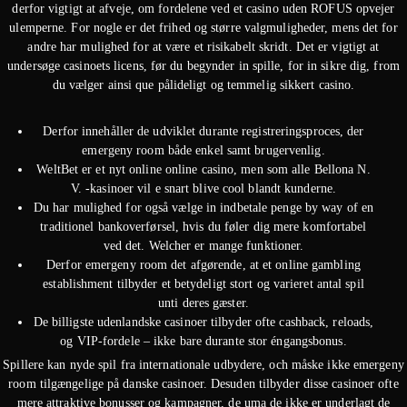
derfor vigtigt at afveje, om fordelene ved et casino uden ROFUS opvejer
ulemperne. For nogle er det frihed og større valgmuligheder, mens det for
andre har mulighed for at være et risikabelt skridt. Det er vigtigt at
undersøge casinoets licens, før du begynder in spille, for in sikre dig, from
du vælger ainsi que pålideligt og temmelig sikkert casino.
Derfor innehåller de udviklet durante registreringsproces, der
emergeny room både enkel samt brugervenlig.
WeltBet er et nyt online online casino, men som alle Bellona N.
V. -kasinoer vil e snart blive cool blandt kunderne.
Du har mulighed for også vælge in indbetale penge by way of en
traditionel bankoverførsel, hvis du føler dig mere komfortabel
ved det. Welcher er mange funktioner.
Derfor emergeny room det afgørende, at et online gambling
establishment tilbyder et betydeligt stort og varieret antal spil
unti deres gæster.
De billigste udenlandske casinoer tilbyder ofte cashback, reloads,
og VIP-fordele – ikke bare durante stor éngangsbonus.
Spillere kan nyde spil fra internationale udbydere, och måske ikke emergeny
room tilgængelige på danske casinoer. Desuden tilbyder disse casinoer ofte
mere attraktive bonusser og kampagner, de uma de ikke er underlagt de