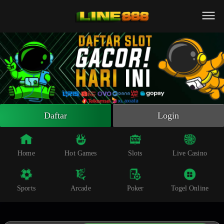
Beranda
Slot Online
Live Casino
Sportsbook
Arcade
Togel Online
Daftar
Login
Poker
Whatsapp
Home
Hot Games
Slots
Live Casino
Telegram
Sports
Arcade
Poker
Togel Online
Livechat