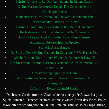
Schritt-für-schritt Zu Der Anmeldung In Einem Casino
Online Casino Österreich Legal: Die Österreichische
Glücksspiellizenz
Kundenservice Im Casino On The Web Österreich: Ein
Entscheidender Faktor Für Spieler
Casino Auszahlung – Wie Erhalte Ich Meine Gewinne?
Rechtslage Zum Online Glücksspiel In Österreich
Faq’s – Fragen Und Antworten Über Neue Casinos
Akzeptanz Österreichischer Spieler
Schnelle Auszahlungen
Du Suchst Neue Online Casinos In Österreich? Wir Haben Sie!
Welche Casinos Sind Immer Wieder In Österreich Lawful?
Rtp Im Online Internet Casinos Österreich: Alles Nützliche Auf
Einen Blick
Umsatzbedingungen Unter Boni
Wild Fortune – Selektieren Stufen Zum Freispiel Und
Bonusglück
Et Casino – Bestes Echtgeld Casino
Die besten On the internet Casinos bieten eine große Auswahl a great
Spielautomaten. Daneben besitzen sie meist varied Arten des Video-Poker
sowie ein breites Angebot an On-line Spielen, zum Beispiel Craps, Bingo,