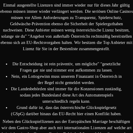
Einmal ausgestellte Lizenzen sind immer wieder nur für dieses Jahr gültig
ebenso müssen immer wieder verlängert werden. Die seriösen Online Casinos
müssen vor Allem Anforderungen zu Transparenz, Spielerschutz,
Geldwäsche-Prävention ebenso die Sicherheit der Spielerguthaben
nachweisen. Diese Anbieter müssen wenig österreichische Lizenz besitzen,
solange sie du” “Angebot von außerhalb Österreichs rechtmäßig bereitstellen
ebenso sich an EU-Rechtsvorgaben halten. Wir besitzen die Top Anbieter mit
Lizenz für Sie in der Bestenliste zusammengestellt.
Die Entscheidung ist rein präventiv, um mögliche” “gesetzliche
Fragen gar nie und nimmer erst aufkommen zu lassen.
Nein, ein Lottogewinn muss unserem Finanzamt in Österreich in
der Regel nicht gemeldet werden.
Die Landesbehörden sind immer für die Konzessionen zuständig,
sodass jedes Bundesland diese Art des Automatenspiels
unterschiedlich regeln kann.
Grund dafür ist, dass das österreichische Glücksspielgesetz
(GSpG) darüber hinaus das EU-Recht hier einen Konflikt haben.
Neben den Glücksspiellizenen aus der Europäischen Marriage beschäftigen
wir dem Gastro-Shop aber auch mit internationalen Lizenzen auf welche art