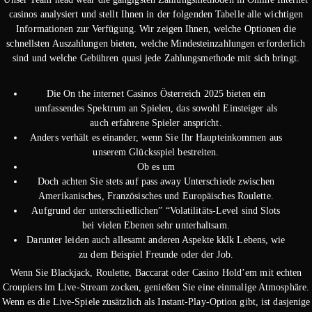
casinos analysiert und stellt Ihnen in der folgenden Tabelle alle wichtigen
Informationen zur Verfügung. Wir zeigen Ihnen, welche Optionen die
schnellsten Auszahlungen bieten, welche Mindesteinzahlungen erforderlich
sind und welche Gebühren quasi jede Zahlungsmethode mit sich bringt.
Die On the internet Casinos Österreich 2025 bieten ein
umfassendes Spektrum an Spielen, das sowohl Einsteiger als
auch erfahrene Spieler anspricht.
Anders verhält es einander, wenn Sie Ihr Haupteinkommen aus
unserem Glücksspiel bestreiten.
Ob es um
Doch achten Sie stets auf pass away Unterschiede zwischen
Amerikanisches, Französisches und Europäisches Roulette.
Aufgrund der unterschiedlichen” “Volatilitäts-Level sind Slots
bei vielen Ebenen sehr unterhaltsam.
Darunter leiden auch allesamt anderen Aspekte kklk Lebens, wie
zu dem Beispiel Freunde oder der Job.
Wenn Sie Blackjack, Roulette, Baccarat oder Casino Hold’em mit echten
Croupiers im Live-Stream zocken, genießen Sie eine einmalige Atmosphäre.
Wenn es die Live-Spiele zusätzlich als Instant-Play-Option gibt, ist dasjenige