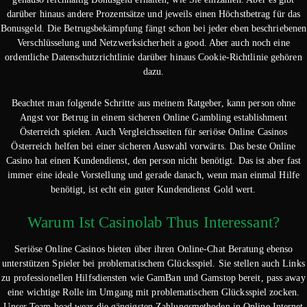
darüber hinaus andere Prozentsätze und jeweils einen Höchstbetrag für das
Bonusgeld. Die Betrugsbekämpfung fängt schon bei jeder eben beschriebenen
Verschlüsselung und Netzwerksicherheit a good. Aber auch noch eine
ordentliche Datenschutzrichtlinie darüber hinaus Cookie-Richtlinie gehören
dazu.
Beachtet man folgende Schritte aus meinem Ratgeber, kann person ohne
Angst vor Betrug in einem sicheren Online Gambling establishment
Österreich spielen. Auch Vergleichsseiten für seriöse Online Casinos
Österreich helfen bei einer sicheren Auswahl vorwärts. Das beste Online
Casino hat einen Kundendienst, den person nicht benötigt. Das ist aber fast
immer eine ideale Vorstellung und gerade danach, wenn man einmal Hilfe
benötigt, ist echt ein guter Kundendienst Gold wert.
Warum Ist Casinolab Thus Interessant?
Seriöse Online Casinos bieten über ihren Online-Chat Beratung ebenso
unterstützen Spieler bei problematischem Glücksspiel. Sie stellen auch Links
zu professionellen Hilfsdiensten wie GamBan und Gamstop bereit, pass away
eine wichtige Rolle im Umgang mit problematischem Glücksspiel zocken.
Unser Team head wear die gängigsten Zahlungsmethoden in Online Internet