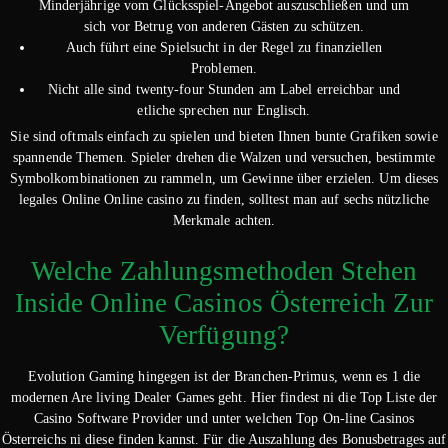
Minderjährige vom Glücksspiel-Angebot auszuschließen und um
sich vor Betrug von anderen Gästen zu schützen.
Auch führt eine Spielsucht in der Regel zu finanziellen
Problemen.
Nicht alle sind twenty-four Stunden am Label erreichbar und
etliche sprechen nur Englisch.
Sie sind oftmals einfach zu spielen und bieten Ihnen bunte Grafiken sowie
spannende Themen. Spieler drehen die Walzen und versuchen, bestimmte
Symbolkombinationen zu rammeln, um Gewinne über erzielen. Um dieses
legales Online Online casino zu finden, solltest man auf sechs nützliche
Merkmale achten.
Welche Zahlungsmethoden Stehen
Inside Online Casinos Österreich Zur
Verfügung?
Evolution Gaming hingegen ist der Branchen-Primus, wenn es 1 die
modernen Are living Dealer Games geht. Hier findest ni die Top Liste der
Casino Software Provider und unter welchen Top On-line Casinos
Österreichs ni diese finden kannst. Für die Auszahlung des Bonusbetrages auf