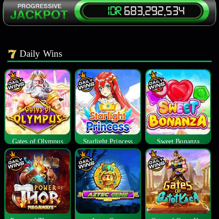
Daily Wins
Gates of Olympus
Starlight Princess
Sweet Bonanza