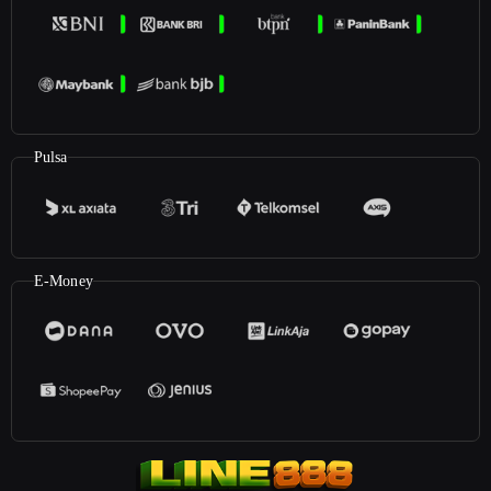
Pulsa
E-Money