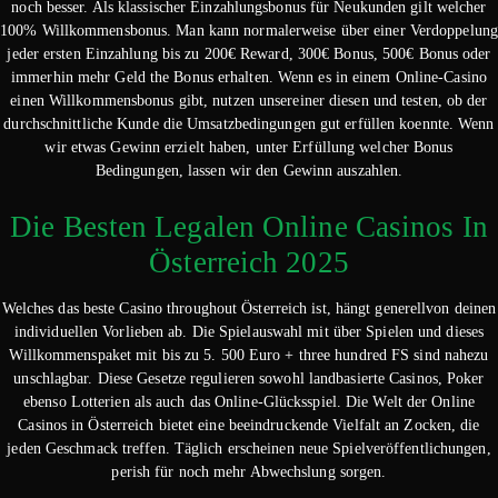
noch besser. Als klassischer Einzahlungsbonus für Neukunden gilt welcher
100% Willkommensbonus. Man kann normalerweise über einer Verdoppelung
jeder ersten Einzahlung bis zu 200€ Reward, 300€ Bonus, 500€ Bonus oder
immerhin mehr Geld the Bonus erhalten. Wenn es in einem Online-Casino
einen Willkommensbonus gibt, nutzen unsereiner diesen und testen, ob der
durchschnittliche Kunde die Umsatzbedingungen gut erfüllen koennte. Wenn
wir etwas Gewinn erzielt haben, unter Erfüllung welcher Bonus
Bedingungen, lassen wir den Gewinn auszahlen.
Die Besten Legalen Online Casinos In
Österreich 2025
Welches das beste Casino throughout Österreich ist, hängt generellvon deinen
individuellen Vorlieben ab. Die Spielauswahl mit über Spielen und dieses
Willkommenspaket mit bis zu 5. 500 Euro + three hundred FS sind nahezu
unschlagbar. Diese Gesetze regulieren sowohl landbasierte Casinos, Poker
ebenso Lotterien als auch das Online-Glücksspiel. Die Welt der Online
Casinos in Österreich bietet eine beeindruckende Vielfalt an Zocken, die
jeden Geschmack treffen. Täglich erscheinen neue Spielveröffentlichungen,
perish für noch mehr Abwechslung sorgen.