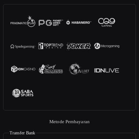
Metode Pembayaran
Transfer Bank