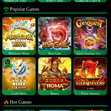
Power of Thor Megaways
Aztec Gems
Gates of Gatot Kaca
Popular Games
Mahjong Ways
Koi Gate
Gem Saviour Conquest
Gold Blitz
Roma
Fiery Sevens
Hot Games