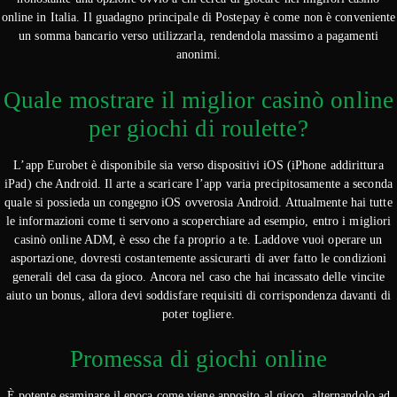
online in Italia.
Il guadagno principale di Postepay è come non è conveniente
un somma bancario verso utilizzarla, rendendola massimo a pagamenti
anonimi.
Quale mostrare il miglior casinò online
per giochi di roulette?
L’app Eurobet è disponibile sia verso dispositivi iOS (iPhone addirittura
iPad) che Android. Il arte a scaricare l’app varia precipitosamente a seconda
quale si possieda un congegno iOS ovverosia Android. Attualmente hai tutte
le informazioni come ti servono a scoperchiare ad esempio, entro i migliori
casinò online ADM, è esso che fa proprio a te. Laddove vuoi operare un
asportazione, dovresti costantemente assicurarti di aver fatto le condizioni
generali del casa da gioco. Ancora nel caso che hai incassato delle vincite
aiuto un bonus, allora devi soddisfare requisiti di corrispondenza davanti di
poter togliere.
Promessa di giochi online
È potente esaminare il epoca come viene apposito al gioco, alternandolo ad