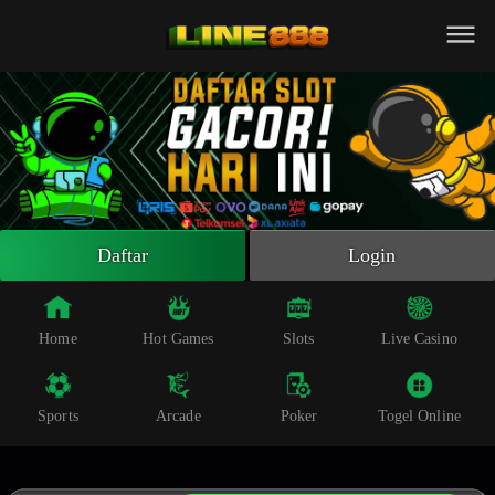
Beranda
Slot Online
Live Casino
Sportsbook
Arcade
Togel Online
Daftar
Login
Poker
Whatsapp
Home
Hot Games
Slots
Live Casino
Telegram
Sports
Arcade
Poker
Togel Online
Livechat