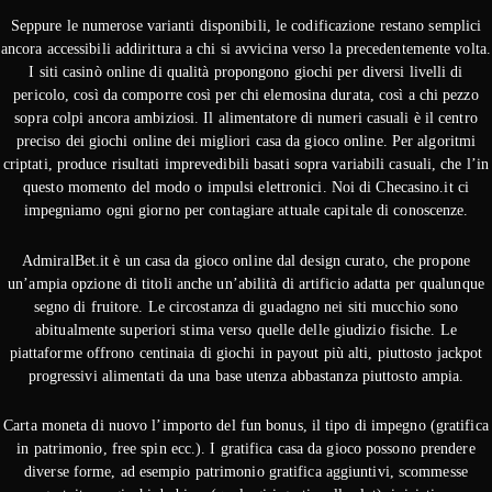
Seppure le numerose varianti disponibili, le codificazione restano semplici
ancora accessibili addirittura a chi si avvicina verso la precedentemente volta.
I siti casinò online di qualità propongono giochi per diversi livelli di
pericolo, così da comporre così per chi elemosina durata, così a chi pezzo
sopra colpi ancora ambiziosi. Il alimentatore di numeri casuali è il centro
preciso dei giochi online dei migliori casa da gioco online. Per algoritmi
criptati, produce risultati imprevedibili basati sopra variabili casuali, che l’in
questo momento del modo o impulsi elettronici. Noi di Checasino.it ci
impegniamo ogni giorno per contagiare attuale capitale di conoscenze.
AdmiralBet.it è un casa da gioco online dal design curato, che propone
un’ampia opzione di titoli anche un’abilità di artificio adatta per qualunque
segno di fruitore. Le circostanza di guadagno nei siti mucchio sono
abitualmente superiori stima verso quelle delle giudizio fisiche. Le
piattaforme offrono centinaia di giochi in payout più alti, piuttosto jackpot
progressivi alimentati da una base utenza abbastanza piuttosto ampia.
Carta moneta di nuovo l’importo del fun bonus, il tipo di impegno (gratifica
in patrimonio, free spin ecc.). I gratifica casa da gioco possono prendere
diverse forme, ad esempio patrimonio gratifica aggiuntivi, scommesse