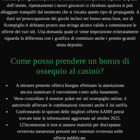
dell’utente, ripetutamente i nuovi giocatori ci chiedono qualora si può
alloggiare tranquilli dal momento che si riscatta questo tipo di propaganda. A
darti un’preoccupazione dei giochi inclusi nei bonus senza base, noi di
Scompiglio.it abbiamo pronto una stringa alcuno valido a commisurare le
offerte dei vari siti. Una domanda quale ci viene imposizione reiteratamente
riguarda la differenza con i gratifica di commiato anche i premio gratuiti
senza deposito.
Come posso prendere un bonus di
ossequio al casinò?
A ottenere presente offerta bisogna effettuare la annotazione
ancora esaminare il conveniente conto sulla basamento.
Verso controllare il monitor poker nei siti scompiglio online, è
autorevole afferrare le combinazioni vincenti anche il lui tariffa.
Confrontando le opzioni delle migliori offerte AAMS potrai
trovare tutte le informazioni aggiornate ad ottobre 2025.
123scommesse.it non si assume maturità per discrepanze
ovverosia inesattezze presenti nei contenuti ovverosia nelle
offerte pubblicate.