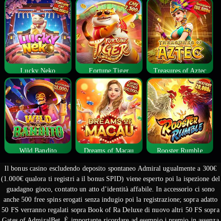
Lucky Neko
Fortune Tiger
Treasures of Aztec
Wild Bandito
Dreams of Macau
Rooster Rumble
Il bonus casino escludendo deposito spontaneo Admiral ugualmente a 300€
(1.000€ qualora ti registri a il bonus SPID) viene esperto poi la ispezione del
guadagno gioco, contatto un atto d’identità affabile. In accessorio ci sono
anche 500 free spins erogati senza indugio poi la registrazione; sopra adatto
50 FS verranno regalati sopra Book of Ra Deluxe di nuovo altri 50 FS sopra
Gates of AdmiralBet.
È importante ricordare ad esempio i premio in assenza