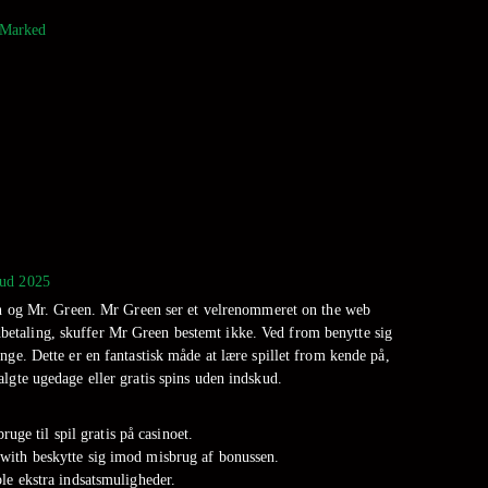
 Marked
kud 2025
den og Mr. Green. Mr Green ser et velrenommeret on the web
dbetaling, skuffer Mr Green bestemt ikke. Ved from benytte sig
nge. Dette er en fantastisk måde at lære spillet from kende på,
algte ugedage eller gratis spins uden indskud.
uge til spil gratis på casinoet.
” “with beskytte sig imod misbrug af bonussen.
ble ekstra indsatsmuligheder.