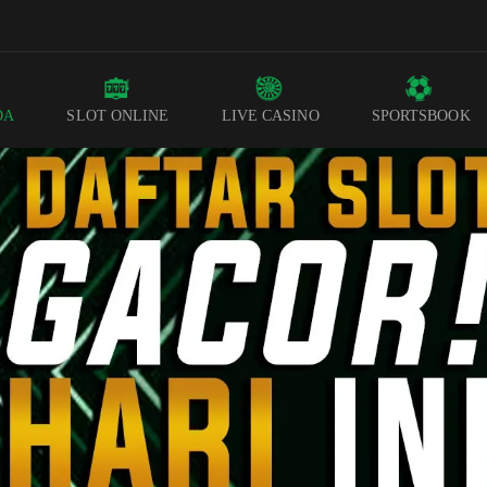
DA
SLOT ONLINE
LIVE CASINO
SPORTSBOOK