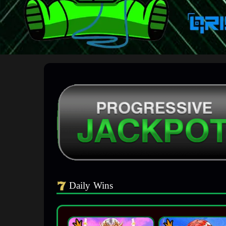
Daily Wins