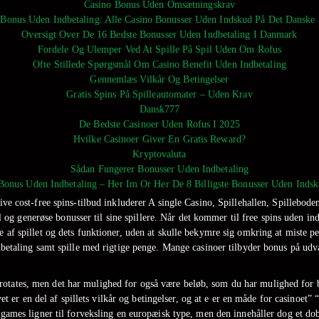
Casino Bonus Uden Omsætningskrav
 Bonus Uden Indbetaling: Alle Casino Bonusser Uden Indskud På Det Danske
Oversigt Over De 16 Bedste Bonusser Uden Indbetaling I Danmark
Fordele Og Ulemper Ved At Spille På Spil Uden Om Rofus
Ofte Stillede Spørgsmål Om Casino Benefit Uden Indbetaling
Gennemlæs Vilkår Og Betingelser
Gratis Spins På Spilleautomater – Uden Krav
Dansk777
De Bedste Casinoer Uden Rofus I 2025
Hvilke Casinoer Giver En Gratis Reward?
Kryptovaluta
Sådan Fungerer Bonusser Uden Indbetaling
Bonus Uden Indbetaling – Her Im Or Her De 8 Billigste Bonusser Uden Inds
ve cost-free spins-tilbud inkluderer A single Casino, Spillehallen, Spillebo
 og generøse bonusser til sine spillere. Når det kommer til free spins uden in
e af spillet og dets funktioner, uden at skulle bekymre sig omkring at miste pe
dbetaling samt spille med rigtige penge. Mange casinoer tilbyder bonus på udv
 rotates, men det har mulighed for også være beløb, som du har mulighed for br
t er en del af spillets vilkår og betingelser, og at e er en måde for casinoet
 games ligner til forveksling en europæisk type, men den innehåller dog et do