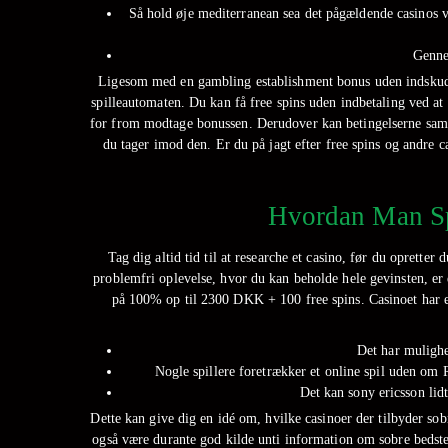
Så hold øje mediterranean sea det pågældende casinos vi
Gennem
Ligesom med en gambling establishment bonus uden indskud, s
spilleautomaten. Du kan få free spins uden indbetaling ved at 
for from modtage bonussen. Derudover kan betingelserne samt k
du tager imod den. Er du på jagt efter free spins og andre 
Hvordan Man Sp
Tag dig altid tid til at researche et casino, før du oprett
problemfri oplevelse, hvor du kan beholde hele gevinsten, e
på 100% op til 2300 DKK + 100 free spins. Casinoet har et
Det har mulighed
Nogle spillere foretrækker et online spil uden om 
Det kan sony ericsson lid
Dette kan give dig en idé om, hvilke casinoer der tilbyder so
også være durante god kilde unti information om sobre bedst