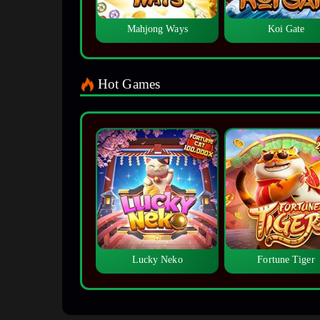
Mahjong Ways
Koi Gate
Hot Games
Lucky Neko
Fortune Tiger