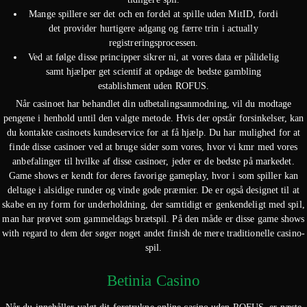
Mange spillere ser det och en fordel at spille uden MitID, fordi
det provider hurtigere adgang og færre trin i actually
registreringsprocessen.
Ved at følge disse principper sikrer ni, at vores data er pålidelig
samt hjælper get scientif at opdage de bedste gambling
establishment uden ROFUS.
Når casinoet har behandlet din udbetalingsanmodning, vil du modtage
pengene i henhold until den valgte metode. Hvis der opstår forsinkelser, kan
du kontakte casinoets kundeservice for at få hjælp. Du har mulighed for at
finde disse casinoer ved at bruge sider som vores, hvor vi kmr med vores
anbefalinger til hvilke af disse casinoer, jeder er de bedste på markedet.
Game shows er kendt for deres favorige gameplay, hvor i som spiller kan
deltage i alsidige runder og vinde gode præmier. De er også designet til at
skabe en ny form for underholdning, der samtidigt er genkendeligt med spil,
man har prøvet som gammeldags brætspil. På den måde er disse game shows
with regard to dem der søger noget andet finish de mere traditionelle casino-
spil.
Betinia Casino