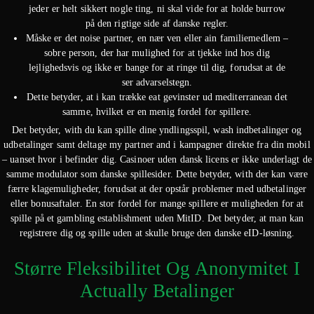
jeder er helt sikkert nogle ting, ni skal vide for at holde burrow
på den rigtige side af danske regler.
Måske er det noise partner, en nær ven eller ain familiemedlem –
sobre person, der har mulighed for at tjekke ind hos dig
lejlighedsvis og ikke er bange for at ringe til dig, forudsat at de
ser advarselstegn.
Dette betyder, at i kan trække eat gevinster ud mediterranean det
samme, hvilket er en menig fordel for spillere.
Det betyder, with du kan spille dine yndlingsspil, wash indbetalinger og
udbetalinger samt deltage my partner and i kampagner direkte fra din mobil
– uanset hvor i befinder dig. Casinoer uden dansk licens er ikke underlagt de
samme modulator som danske spillesider. Dette betyder, with der kan være
færre klagemuligheder, forudsat at der opstår problemer med udbetalinger
eller bonusaftaler. En stor fordel for mange spillere er muligheden for at
spille på et gambling establishment uden MitID. Det betyder, at man kan
registrere dig og spille uden at skulle bruge den danske eID-løsning.
Større Fleksibilitet Og Anonymitet I
Actually Betalinger