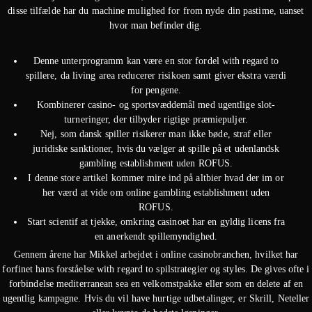
disse tilfælde har du machine mulighed for from nyde din pastime, uanset
hvor man befinder dig.
Denne unterprogramm kan være en stor fordel with regard to
spillere, da living area reducerer risikoen samt giver ekstra værdi
for pengene.
Kombinerer casino- og sportsvæddemål med ugentlige slot-
turneringer, der tilbyder rigtige præmiepuljer.
Nej, som dansk spiller risikerer man ikke bøde, straf eller
juridiske sanktioner, hvis du vælger at spille på et udenlandsk
gambling establishment uden ROFUS.
I denne store artikel kommer mire ind på altbier hvad der im or
her værd at vide om online gambling establishment uden
ROFUS.
Start scientif at tjekke, omkring casinoet har en gyldig licens fra
en anerkendt spillemyndighed.
Gennem årene har Mikkel arbejdet i online casinobranchen, hvilket har
forfinet hans forståelse with regard to spilstrategier og styles. De gives ofte i
forbindelse mediterranean sea en velkomstpakke eller som en delete af en
ugentlig kampagne. Hvis du vil have hurtige udbetalinger, er Skrill, Neteller