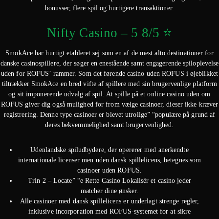
bonusser, flere spil og hurtigere transaktioner.
Nifty Casino – 5 8/5 ⭐
SmokAce har hurtigt etableret sej som en af de mest alto destinationer for
danske casinospillere, der søger en enestående samt engagerende spiloplevelse
uden for ROFUS’ rammer. Som det førende casino uden ROFUS i øjeblikket
tiltrækker SmokAce en bred vifte af spillere med sin brugervenlige platform
og sit imponerende udvalg af spil. At spille på et online casino uden om
ROFUS giver dig også mulighed for from vælge casinoer, dieser ikke kræver
registrering. Denne type casinoer er blevet utrolige” “populære på grund af
deres bekvemmelighed samt brugervenlighed.
Udenlandske spiludbydere, der opererer med anerkendte
internationale licenser men uden dansk spillelicens, betegnes som
casinoer uden ROFUS.
Trin 2 – Locate” “e Rette Casino Lokalisér et casino jeder
matcher dine ønsker.
Alle casinoer med dansk spillelicens er underlagt strenge regler,
inklusive incorporation med ROFUS-systemet for at sikre