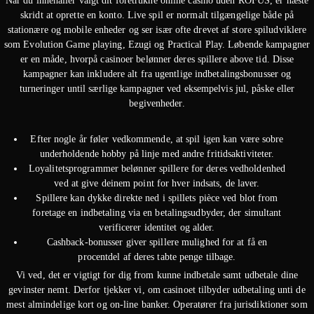
Når du innehåller valgt dit foretrukne online casino uden ROFUS, er næste
skridt at oprette en konto. Live spil er normalt tilgængelige både på
stationære og mobile enheder og ser især ofte drevet af store spiludviklere
som Evolution Game playing, Ezugi og Practical Play. Løbende kampagner
er en måde, hvorpå casinoer belønner deres spillere above tid. Disse
kampagner kan inkludere alt fra ugentlige indbetalingsbonusser og
turneringer until særlige kampagner ved eksempelvis jul, påske eller
begivenheder.
Efter nogle år føler vedkommende, at spil igen kan være sobre
underholdende hobby på linje med andre fritidsaktiviteter.
Loyalitetsprogrammer belønner spillere for deres vedholdenhed
ved at give deinem point for hver indsats, de laver.
Spillere kan dykke direkte ned i spillets pièce ved blot from
foretage en indbetaling via en betalingsudbyder, der simultant
verificerer identitet og alder.
Cashback-bonusser giver spillere mulighed for at få en
procentdel af deres tabte penge tilbage.
Vi ved, det er vigtigt for dig from kunne indbetale samt udbetale dine
gevinster nemt. Derfor tjekker vi, om casinoet tilbyder udbetaling unti de
mest almindelige kort og on-line banker. Operatører fra jurisdiktioner som