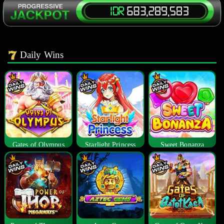
Daily Wins
Gates of Olympus
Starlight Princess
Sweet Bonanza