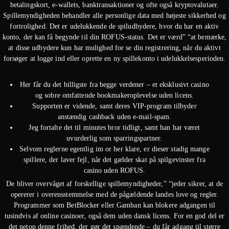
betalingskort, e-wallets, banktransaktioner og ofte også kryptovalutaer.
Spillemyndigheden behandler alle personlige data med højeste sikkerhed og
fortrolighed. Det er udelukkende de spiludbydere, hvor du har en aktiv
konto, der kan få begynde til din ROFUS-status. Det er værd” “at bemærke,
at disse udbydere kun har mulighed for se din registrering, når du aktivt
forsøger at logge ind eller oprette en ny spillekonto i udelukkelsesperioden.
Her får du det billigste fra begge verdener – et eksklusivt casino
og sobre omfattende bookmakeroplevelse uden licens.
Supporten er vidende, samt deres VIP-program tilbyder
anstændig cashback uden e-mail-spam.
Jeg fortalte det til minutes bror tidligt, samt han har været
uvurderlig som sparringspartner.
Selvom reglerne egentlig im or her klare, er dieser stadig mange
spillere, der laver fejl, når det gælder skat på spilgevinster fra
casino uden ROFUS.
De bliver overvåget af forskellige spillemyndigheder,” “jeder sikrer, at de
opererer i overensstemmelse med de pågældende landes love og regler.
Programmer som BetBlocker eller Gamban kan blokere adgangen til
tusindvis af online casinoer, også dem uden dansk licens. For en god del er
det netop denne frihed, der gør det spændende – du får adgang til større