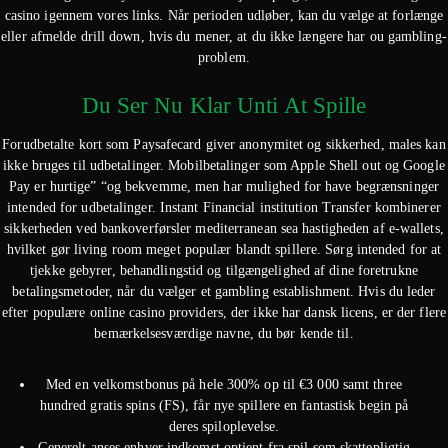
casino igennem vores links. Når perioden udløber, kan du vælge at forlænge
eller afmelde drill down, hvis du mener, at du ikke længere har ou gambling-
problem.
Du Ser Nu Klar Unti At Spille
Forudbetalte kort som Paysafecard giver anonymitet og sikkerhed, males kan
ikke bruges til udbetalinger. Mobilbetalinger som Apple Shell out og Google
Pay er hurtige” “og bekvemme, men har mulighed for have begrænsninger
intended for udbetalinger. Instant Financial institution Transfer kombinerer
sikkerheden ved bankoverførsler mediterranean sea hastigheden af e-wallets,
hvilket gør living room meget populær blandt spillere. Sørg intended for at
tjekke gebyrer, behandlingstid og tilgængelighed af dine foretrukne
betalingsmetoder, når du vælger et gambling establishment. Hvis du leder
efter populære online casino providers, der ikke har dansk licens, er der flere
bemærkelsesværdige navne, du bør kende til.
Med en velkomstbonus på hele 300% op til €3 000 samt three
hundred gratis spins (FS), får nye spillere en fantastisk begin på
deres spiloplevelse.
Generelt anses enhver indkomst optjent fra spil som skattepligtig