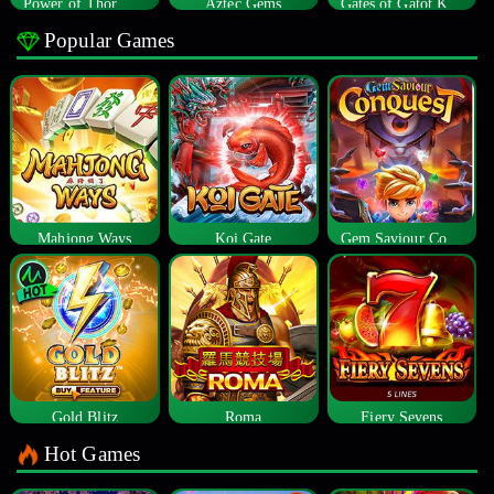
Power of Thor Megaways
Aztec Gems
Gates of Gatot Kaca
Popular Games
Mahjong Ways
Koi Gate
Gem Saviour Conquest
Gold Blitz
Roma
Fiery Sevens
Hot Games