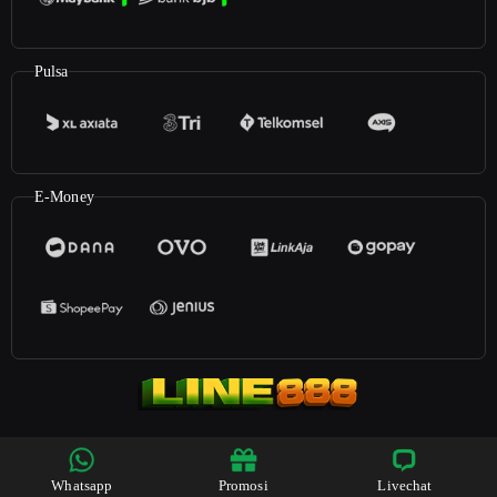
Pulsa
E-Money
©2023
Line888
. All rights reserved | 18+
Whatsapp
Promosi
Livechat