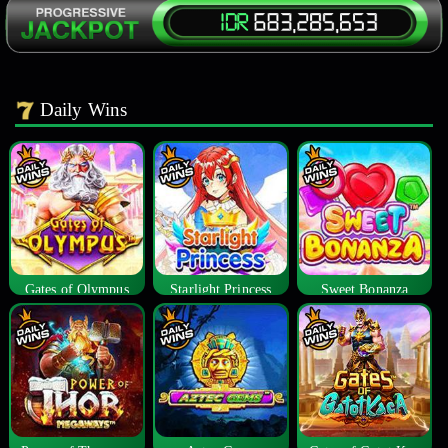
Daily Wins
Gates of Olympus
Starlight Princess
Sweet Bonanza