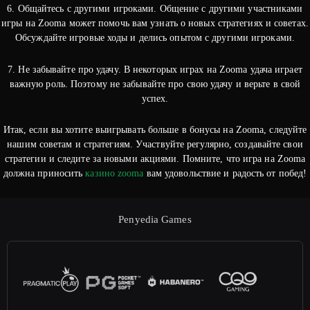
6. Общайтесь с другими игроками. Общение с другими участниками
игры на Zooma может помочь вам узнать о новых стратегиях и советах.
Обсуждайте игровые ходы и делись опытом с другими игроками.
7. Не забывайте про удачу. В некоторых играх на Zooma удача играет
важную роль. Поэтому не забывайте про свою удачу и верьте в свой
успех.
Итак, если вы хотите выигрывать больше в бонусы на Zooma, следуйте
нашим советам и стратегиям. Участвуйте регулярно, создавайте свои
стратегии и следите за новыми акциями. Помните, что игра на Zooma
должна приносить
казино zooma
вам удовольствие и радость от побед!
Penyedia Games