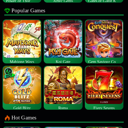
Power of Thor Megaways
Aztec Gems
Gates of Gatot Kaca
Popular Games
Mahjong Ways
Koi Gate
Gem Saviour Conquest
Gold Blitz
Roma
Fiery Sevens
Hot Games