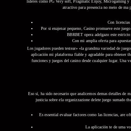
líderes como PG Very soft, Pragmatic Enjoy, Microgaming y E
atractivo para presencia no meio de ma 
Con licencias 
Por si enajenar pequeno, Casino promueve este juego r
BBRBET opera adelgazo este estricto g
Con mi amplia oferta para apuesta
Los jugadores pueden testear» «la grandma variedad de juegos 
aplicación mi plataforma fiable y agradable para obtener th
funciones y juegos del casino desde cualquier lugar. Una v
Eso sí, ha sido necesario que analicemos demas detalles de 
justicia sobre ela organizzazione delete juego sumado th
Es essential evaluar factores como las licencias, are 
La aplicación te de uma voi