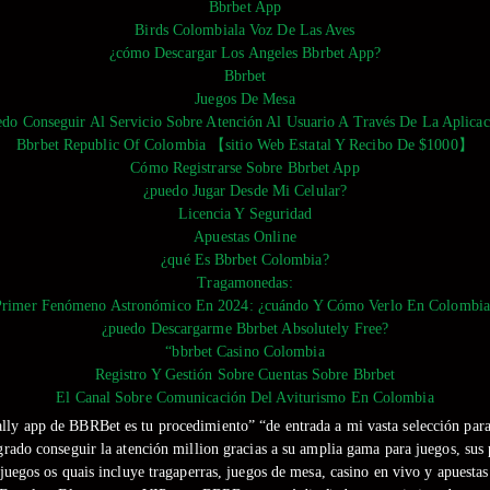
Bbrbet App
Birds Colombiala Voz De Las Aves
¿cómo Descargar Los Angeles Bbrbet App?
Bbrbet
Juegos De Mesa
edo Conseguir Al Servicio Sobre Atención Al Usuario A Través De La Aplicac
Bbrbet Republic Of Colombia 【sitio Web Estatal Y Recibo De $1000】
Cómo Registrarse Sobre Bbrbet App
¿puedo Jugar Desde Mi Celular?
Licencia Y Seguridad
Apuestas Online
¿qué Es Bbrbet Colombia?
Tragamonedas:
Primer Fenómeno Astronómico En 2024: ¿cuándo Y Cómo Verlo En Colombia
¿puedo Descargarme Bbrbet Absolutely Free?
“bbrbet Casino Colombia
Registro Y Gestión Sobre Cuentas Sobre Bbrbet
El Canal Sobre Comunicación Del Aviturismo En Colombia
rally app de BBRBet es tu procedimiento” “de entrada a mi vasta selección par
rado conseguir la atención million gracias a su amplia gama para juegos, sus p
juegos os quais incluye tragaperras, juegos de mesa, casino en vivo y apuesta