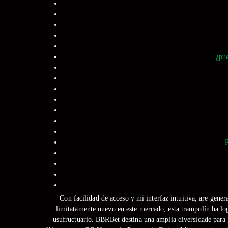
¿pu
Con facilidad de acceso y mi interfaz intuitiva, are gene
limitatamente nuevo en este mercado, esta trampolín ha log
usufructuario. BBRBet destina una amplia diversidade para 