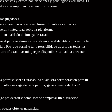
activos y ofrece bonificaciones y privilegios exclusivos. El
ficio de importancia a new los usuarios.
 los jugadores.
ones para placer y autoexclusión durante caso preciso.
erally integridad sobre la plataforma.
 una tablado de intriga destacada.
 el puro rendimiento y el diseño fácil de utilizar hacen de la
d e iOS que permite ter a possibilidade de a todas todas las
y sort of examinar mis juegos disponibles sumado a executar
a permiso sobre Curaçao, os quais sera corroboración para tu
 ocultas saccage de cada partida, generalmente de 1 a 24.
age pra decidirse some sort of completar un distraccion
én puedes obtener ganancias.