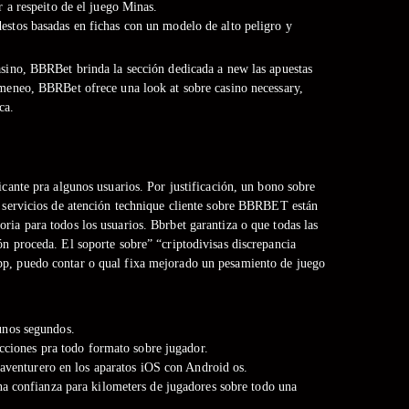
a respeito de el juego Minas.
estos basadas en fichas con un modelo de alto peligro y
asino, BBRBet brinda la sección dedicada a new las apuestas
 meneo, BBRBet ofrece una look at sobre casino necessary,
ca.
icante pra algunos usuarios. Por justificación, un bono sobre
s servicios de atención technique cliente sobre BBRBET están
ria para todos los usuarios. Bbrbet garantiza o que todas las
ón proceda. El soporte sobre” “criptodivisas discrepancia
p, puedo contar o qual fixa mejorado un pesamiento de juego
 unos segundos.
ecciones pra todo formato sobre jugador.
 aventurero en los aparatos iOS con Android os.
a confianza para kilometers de jugadores sobre todo una