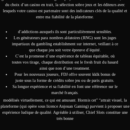
du choix d’un casino en trait, la sélection sobre jeux et les éditeurs avec
lesquels votre casino est partenaire sont des indicateurs clés de la qualité et
entre ma fiabilité de la plateforme.
d’addictions auxquels ils sont particulièrement sensibles.
Les générateurs para nombres aléatoires (RNG) sont les juges
impartiaux du gambling establishment sur internet, veillant à ce
que chaque jeu soit votre épreuve d’équité.
C’est la promesse d’une expérience de tableau équitable, où
toutes vos tirage, chaque distribution est le fresh fruit du hasard
ainsi que non d’une treatment.
Pour les nouveaux joueurs, FDJ offre souvent kklk bonus de
juste sous la forme de crédits sobre jeu ou de paris gratuits.
Sa longue expérience et sa fiabilité en font une référence sur le
marché français.
modélisés virtuellement, ce qui est amusant. Hormis cet” “attrait visuel, la
plateforme (qui opère sous licence Anjouan Gaming) parvient à proposer une
expérience ludique de qualité. Agréable à utiliser, Chief Slots constitue une
très bonne