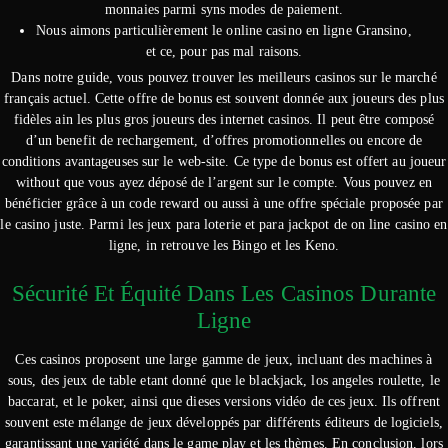
monnaies parmi syns modes de paiement.
Nous aimons particulièrement le online casino en ligne Gransino,
et ce, pour pas mal raisons.
Dans notre guide, vous pouvez trouver les meilleurs casinos sur le marché
français actuel. Cette offre de bonus est souvent donnée aux joueurs des plus
fidèles ain les plus gros joueurs des internet casinos. Il peut être composé
d’un benefit de rechargement, d’offres promotionnelles ou encore de
conditions avantageuses sur le web-site. Ce type de bonus est offert au joueur
without que vous ayez déposé de l’argent sur le compte. Vous pouvez en
bénéficier grâce à un code reward ou aussi à une offre spéciale proposée par
le casino juste. Parmi les jeux para loterie et para jackpot de on line casino en
ligne, in retrouve les Bingo et les Keno.
Sécurité Et Équité Dans Les Casinos Durante
Ligne
Ces casinos proposent une large gamme de jeux, incluant des machines à
sous, des jeux de table etant donné que le blackjack, los angeles roulette, le
baccarat, et le poker, ainsi que dieses versions vidéo de ces jeux. Ils offrent
souvent este mélange de jeux développés par différents éditeurs de logiciels,
garantissant une variété dans le game play et les thèmes. En conclusion, lors