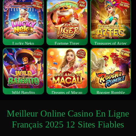
Lucky Neko
Fortune Tiger
Treasures of Aztec
Wild Bandito
Dreams of Macau
Rooster Rumble
Meilleur Online Casino En Ligne
Français 2025 12 Sites Fiables