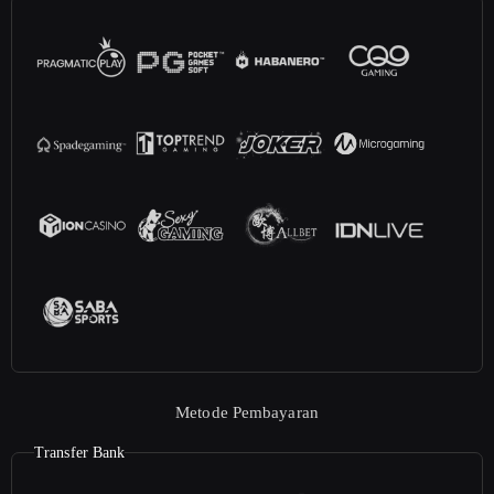
Metode Pembayaran
Transfer Bank