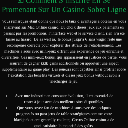
☑️ Comment S’inscrire En Se
Promenant Sur Un Casino Sobre Ligne
Vous remarquez etant donné que nous le taux d’avantages à obtenir en vous
inscrivant sur Mad Online casino. Du choix dieses jeux aux paiements en
passant par les promotions, l’interface web et le service client, rien n’a été
laissé au hasard. De as well as, le bonus jusqu’à € sans wager reste une
récompense correcte pour explorer des attraits de l’établissement. Les
machines à sous avec mini-jeux offrent une expérience de jeu enrichie et
diversifiée. Ces mini-jeux bonus, qui apparaissent en justices de partie, vous
assurent de gagner kklk gains additionnels ou apportent une aspect
supplémentaire au game play. Les joueurs sont capables ainsi profiter sobre
l’excitation des benefits virtuels et dieses jeux bonus without avoir à
télécharger le jeu.
Avec une industrie en constante évolution, il est essentiel de
rester à jour avec des meilleurs sites disponibles.
Que vous soyez fan de machines à sous avec des jackpots
progressifs ou para jeux de table stratégiques comme votre
blackjack et are generally roulette, Cresus Online casino a de
quoi satisfaire la majorité des goûts.