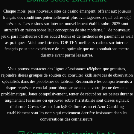
Chaque mois, para nouveaux sites de casino émergent, offrant aux joueurs
français des conditions potentiellement plus avantageuses o qual celles déjà
présentes. Les casinos sur internet nouvellement établis sobre 2025 sont
attractifs en raison sobre leur conception de site moderne,” “de nouveaux
jeux, para meilleures offres added bonus et de méthodes de paiement as well
as pratiques. Voici une liste des TOP TEN meilleurs casinos sur internet
français pour une expérience de jeu optimale que nous souhaitons mettre
durante avant parmi les autres.
Vous pouvez contacter des lignes d’assistance téléphonique gratuites,
rejoindre dieses groupes de soutien ou consulter kklk services de observation
spécialisés dans des problèmes de tableau. Reconnaître les comportements à
risque représente crucial pour bloquear avant que votre jeu ne devienne
problématique. Jouer compulsivement, tenter de récupérer ses pertes durante
augmentant les mises ou éprouver sobre l’irritabilité sont dieses signaux
d’alarme. Cresus Casino, Lucky8 Online casino et Azur Gambling
establishment sont les noms qui reviennent derrière insistance dans les
conversations des connaisseurs.