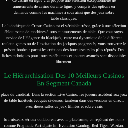
Ce casino en ligne vrai propose une sélection exceptionnelle de
amusements de casino durante ligne, y compris des options en
demande comme les machines à sous ainsi que des jeux sobre
table classiques.
La ludothèque de Cresus Casino est el véritable trésor, grâce à une sélection
éblouissante de machines à sous et amusements de table. Que vous soyez
novice de l’élégance du blackjack, entre ma dynamique de la different
roulette games ou de l’excitation des jackpots progressifs, vous trouverez le
présent bonheur parmi les créations des fournisseurs les plus réputés. Des
fiches techniques pour joueurs débutants et joueurs avancés sont disponibles
librement.
Le Hiérarchisation Des 10 Meilleurs Casinos
En Segment Canada
place du candidat. Dans la section Live Casino, les joueurs accèdent aux jeux
de table habituels évoqués ci-dessus, também dans des versions en direct,
avec dieses salles de jeux filmées et sobre vrais
fournisseurs sérieux collaborent avec la plateforme, en repérant des noms
comme Pragmatic Participate in, Evolution Gaming, Red Tiger, Wazdan,