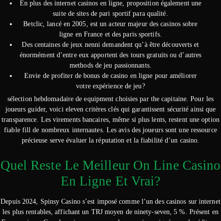
En plus des internet casinos en ligne, proposition également une
suite de sites de pari sportif para qualité.
Betclic, lancé en 2005, est un acteur majeur des casinos sobre
ligne en France et des paris sportifs.
Des centaines de jeux nenni demandent qu’à être découverts et
énormément d’entre eux apportent des tours gratuits ou d’autres
methods de jeu passionnants.
Envie de profiter de bonus de casino en ligne pour améliorer
votre expérience de jeu?
sélection hebdomadaire de equipment choisies par the capitaine. Pour les
joueurs guider, voici eleven critères clés qui garantissent sécurité ainsi que
transparence. Les virements bancaires, même si plus lents, restent une option
fiable fill de nombreux internautes. Les avis des joueurs sont une ressource
précieuse serve évaluer la réputation et la fiabilité d’un casino.
Quel Reste Le Meilleur On Line Casino
En Ligne Et Vrai?
Depuis 2024, Spinsy Casino s’est imposé comme l’un des casinos sur internet
les plus rentables, affichant un TRJ moyen de ninety-seven, 5 %. Présent en