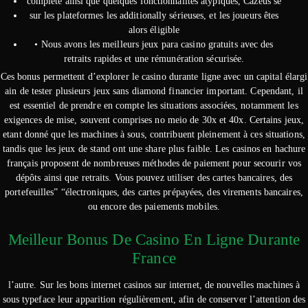
complète ainsi que quelques fonctionnalités atypiques, Cazeus se
sur les plateformes les additionally sérieuses, et les joueurs êtes
alors éligible
• Nous avons les meilleurs jeux para casino gratuits avec des
retraits rapides et une rémunération sécurisée.
Ces bonus permettent d’explorer le casino durante ligne avec un capital élargi
ain de tester plusieurs jeux sans diamond financier important. Cependant, il
est essentiel de prendre en compte les situations associées, notamment les
exigences de mise, souvent comprises no meio de 30x et 40x. Certains jeux,
etant donné que les machines à sous, contribuent pleinement à ces situations,
tandis que les jeux de stand ont une share plus faible. Les casinos en hachure
français proposent de nombreuses méthodes de paiement pour secourir vos
dépôts ainsi que retraits. Vous pouvez utiliser des cartes bancaires, des
portefeuilles” “électroniques, des cartes prépayées, des virements bancaires,
ou encore des paiements mobiles.
Meilleur Bonus De Casino En Ligne Durante
France
l’autre. Sur les bons internet casinos sur internet, de nouvelles machines à
sous typeface leur apparition régulièrement, afin de conserver l’attention des