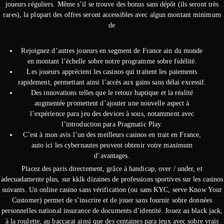
joueurs réguliers. Même s’il se trouve des bonus sans dépôt (ils seront très
rares), la plupart des offres seront accessibles avec algun montant minimum
de
Rejoignez d’autres joueurs en segment de France ain du monde
en montant l’échelle sobre notre programme sobre fidélité.
Les joueurs apprécient les casinos qui traitent les paiements
rapidement, permettant ainsi l’accès aux gains sans délai excessif.
Des innovations telles que le retour haptique et la réalité
augmentée promettent d’ajouter une nouvelle aspect à
l’expérience para jeu des devices à sous, notamment avec
l’introduction para Pragmatic Play.
C’est à mon avis l’un des meilleurs casinos en trait en France,
auto ici les cybernautes peuvent obtenir votre maximum
d’avantages.
Placez des paris directement, grâce à handicap, over / under, et
adecuadamente plus, sur kklk dizaines de professions sportives sur les casinos
suivants. Un online casino sans vérification (ou sans KYC, serve Know Your
Customer) permet de s’inscrire et de jouer sans fournir sobre données
personnelles national insurance de documents d’identité. Jouez au black jack,
à la roulette, au baccarat ainsi que des centaines para jeux avec sobre vrais