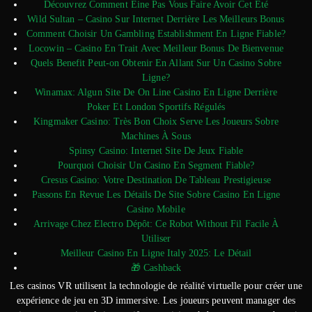
Découvrez Comment Eine Pas Vous Faire Avoir Cet Été
Wild Sultan – Casino Sur Internet Derrière Les Meilleurs Bonus
Comment Choisir Un Gambling Establishment En Ligne Fiable?
Locowin – Casino En Trait Avec Meilleur Bonus De Bienvenue
Quels Benefit Peut-on Obtenir En Allant Sur Un Casino Sobre
Ligne?
Winamax: Algun Site De On Line Casino En Ligne Derrière
Poker Et London Sportifs Régulés
Kingmaker Casino: Très Bon Choix Serve Les Joueurs Sobre
Machines À Sous
Spinsy Casino: Internet Site De Jeux Fiable
Pourquoi Choisir Un Casino En Segment Fiable?
Cresus Casino: Votre Destination De Tableau Prestigieuse
Passons En Revue Les Détails De Site Sobre Casino En Ligne
Casino Mobile
Arrivage Chez Electro Dépôt: Ce Robot Without Fil Facile À
Utiliser
Meilleur Casino En Ligne Italy 2025: Le Détail
🎁 Cashback
Les casinos VR utilisent la technologie de réalité virtuelle pour créer une
expérience de jeu en 3D immersive. Les joueurs peuvent manager des