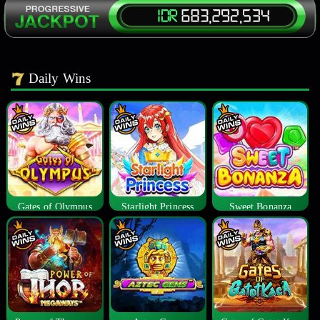
Daily Wins
Gates of Olympus
Starlight Princess
Sweet Bonanza