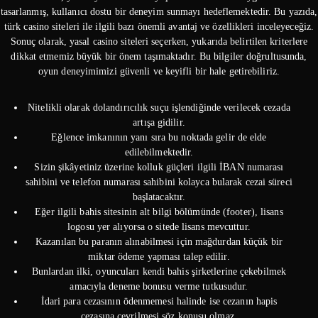
tasarlanmış, kullanıcı dostu bir deneyim sunmayı hedeflemektedir. Bu yazıda,
türk casino siteleri ile ilgili bazı önemli avantaj ve özellikleri inceleyeceğiz.
Sonuç olarak, yasal casino siteleri seçerken, yukarıda belirtilen kriterlere
dikkat etmemiz büyük bir önem taşımaktadır. Bu bilgiler doğrultusunda,
oyun deneyimimizi güvenli ve keyifli bir hale getirebiliriz.
Nitelikli olarak dolandırıcılık suçu işlendiğinde verilecek cezada
artışa gidilir.
Eğlence imkanının yanı sıra bu noktada gelir de elde
edilebilmektedir.
Sizin şikâyetiniz üzerine kolluk güçleri ilgili İBAN numarası
sahibini ve telefon numarası sahibini kolayca bularak cezai süreci
başlatacaktır.
Eğer ilgili bahis sitesinin alt bilgi bölümünde (footer), lisans
logosu yer alıyorsa o sitede lisans mevcuttur.
Kazanılan bu paranın alınabilmesi için mağdurdan küçük bir
miktar ödeme yapması talep edilir.
Bunlardan ilki, oyuncuları kendi bahis şirketlerine çekebilmek
amacıyla deneme bonusu verme tutkusudur.
İdari para cezasının ödenmemesi halinde ise cezanın hapis
cezasına çevrilmesi söz konusu olmaz.