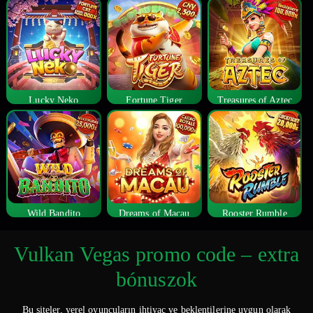
Lucky Neko
Fortune Tiger
Treasures of Aztec
Wild Bandito
Dreams of Macau
Rooster Rumble
Vulkan Vegas promo code – extra
bónuszok
Bu siteler, yerel oyuncuların ihtiyaç ve beklentilerine uygun olarak