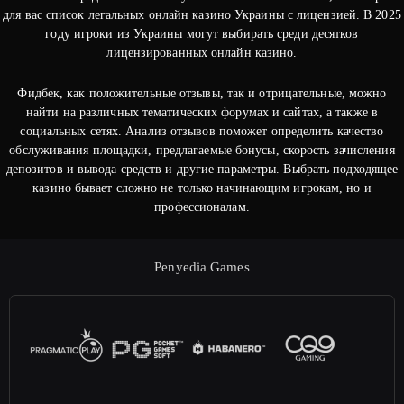
для вас список легальных онлайн казино Украины с лицензией. В 2025
году игроки из Украины могут выбирать среди десятков
лицензированных онлайн казино.
Фидбек, как положительные отзывы, так и отрицательные, можно
найти на различных тематических форумах и сайтах, а также в
социальных сетях. Анализ отзывов поможет определить качество
обслуживания площадки, предлагаемые бонусы, скорость зачисления
депозитов и вывода средств и другие параметры. Выбрать подходящее
казино бывает сложно не только начинающим игрокам, но и
профессионалам.
Penyedia Games