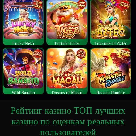
Lucky Neko
Fortune Tiger
Treasures of Aztec
Wild Bandito
Dreams of Macau
Rooster Rumble
Рейтинг казино ТОП лучших
казино по оценкам реальных
пользователей