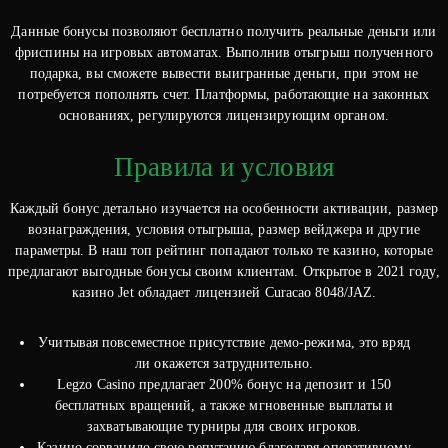
Данные бонусы позволяют бесплатно получить реальные деньги или
фриспины на игровых автоматах. Выполнив отыгрыш полученного
подарка, вы сможете вывести выигранные деньги, при этом не
потребуется пополнять счет. Платформы, работающие на законных
основаниях, регулируются лицензирующим органом.
Правила и условия
Каждый бонус детально изучается на особенности активации, размер
вознаграждения, условия отыгрыша, размер вейджера и другие
параметры. В наш топ рейтинг попадают только те казино, которые
предлагают выгодные бонусы своим клиентам. Открытое в 2021 году,
казино Jet обладает лицензией Curacao 8048/JAZ.
Учитывая повсеместное присутствие демо-режима, это вряд
ли окажется затруднительно.
Legzo Casino предлагает 200% бонус на депозит и 150
бесплатных вращений, а также мгновенные выплаты и
захватывающие турниры для своих игроков.
Казино сорванило свою репутацию благодаря оперативному