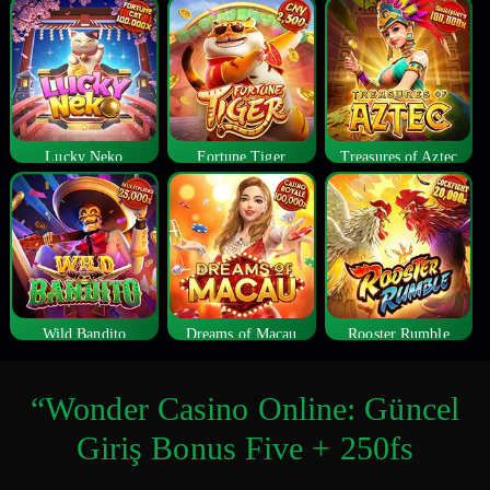
Lucky Neko
Fortune Tiger
Treasures of Aztec
Wild Bandito
Dreams of Macau
Rooster Rumble
“Wonder Casino Online: Güncel
Giriş Bonus Five + 250fs