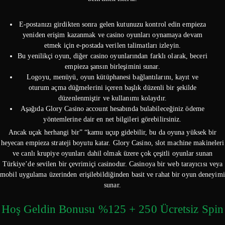
E-postanızı girdikten sonra gelen kutunuzu kontrol edin empieza
yeniden erişim kazanmak ve casino oyunları oynamaya devam
etmek için e-postada verilen talimatları izleyin.
Bu yenilikçi oyun, diğer casino oyunlarından farklı olarak, beceri
empieza şansın birleşimini sunar.
Logoyu, menüyü, oyun kütüphanesi bağlantılarını, kayıt ve
oturum açma düğmelerini içeren başlık düzenli bir şekilde
düzenlenmiştir ve kullanımı kolaydır.
Aşağıda Glory Casino account hesabında bulabileceğiniz ödeme
yöntemlerine dair en net bilgileri görebilirsiniz.
Ancak uçak herhangi bir” “kamu uçup gidebilir, bu da oyuna yüksek bir
heyecan empieza strateji boyutu katar. Glory Casino, slot machine makineleri
ve canlı krupiye oyunları dahil olmak üzere çok çeşitli oyunlar sunan
Türkiye’de sevilen bir çevrimiçi casinodur. Casinoya bir web tarayıcısı veya
mobil uygulama üzerinden erişilebildiğinden basit ve rahat bir oyun deneyimi
sunar.
Hoş Geldin Bonusu %125 + 250 Ücretsiz Spin