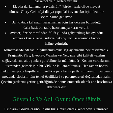
basketbol ve diğerleri yer alır.
Ek olarak, kullanıcı arayüzünün” “birden fazla dilde mevcut
olması, Glory Casino’yi dünya çapındaki oyuncular için ideal bir
seçim haline getiriyor.
Bu noktada kafanızın karışmaması için her detayın bulunduğu
daha basit bir tablo hazırlamaya karar verdik.
Aviator, Spribe tarafından 2019 yılında geliştirilmiş bir oyundur
empieza kısa sürede Türkiye’deki oyuncular arasında favori
haline gelmiştir.
Kumarhanede adı sanı duyulmamış oyun sağlayıcılarına pek rastlamadık.
Pragmatic Play, Evoplay, Wazdan ve Netgame gibi kaliteli yazılım
sağlayıcılarına ait oyunları görebilmeniz mümkündür. Konum sorunlarının
üstesinden gelmek için bir VPN de kullanabilirsiniz. Her zaman bonus
hüküm empieza koşullarını, özellikle para bahis şartlarını okuyun. Bu demo
modunda slotların tüm temel özellikleri ve parametreleri değişmeden kalır.
Çevrim şartlarını yerine getirdiğinizde bonus otomatik olarak ana hesabınıza
aktarılacaktır.
Güvenlik Ve Adil Oyun: Önceliğimiz
İlk olarak Glorya casino linkini biz sürekli olarak kendi web sitemizden