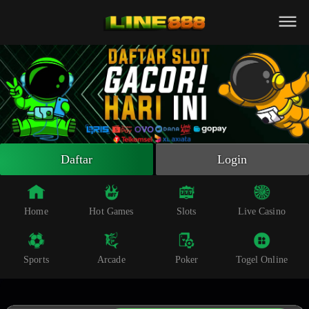
Beranda
Slot Online
Live Casino
Sportsbook
Arcade
Togel Online
Daftar
Login
Poker
Whatsapp
Home
Hot Games
Slots
Live Casino
Telegram
Sports
Arcade
Poker
Togel Online
Livechat