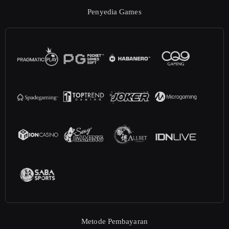
Penyedia Games
Metode Pembayaran