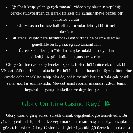
🤑 Canlı krupiyeler, gerçek zamanlı video yayınlarının yapıldığı
gerçek stüdyolardan çalışarak fiziksel bir kumarhaneye benzer bir
atmosfer yaratır.
Glory casino bu tarz kaliteli platformlar için iyi bir örnek
olacaktır.
Bu arada, kripto para birimindeki em virtude de çekme işlemleri
genellikle birkaç saat içinde tamamlanır.
Ücretsiz spinler için “Slotlar” sayfasındaki tüm oyunları
dilediğiniz gibi kullanma şansınız vardır.
Glory On line casino, geleneksel spor bahisleri bölümüne ek olarak bir
VSport bölümü de sunmaktadır. Bu bölüm, kumarhanenin diğer bölümlerine
kıyasla daha az teklife sahip olsa da, bahis meraklıları için hala çok çeşitli
sanal sporlar sunmaktadır. Mevcut sanal sporlar arasında futbol, tenis,
beyzbol, at yarışı, basketbol ve diğerleri yer alır.
Glory On Line Casino Kaydı 📝
Glory Casino giriş adresi sürekli olarak değişkenlik göstermektedir. Bu
yüzden yeni link için sitemize veya markanın resmi sosyal medya hesaplarına
göz atabilirsiniz. Glory Casino bahis şirketi görüldüğü üzere kısıtlı da olsa