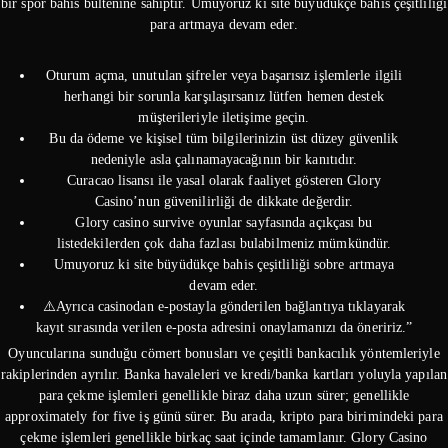
bir spor bahis bültenine sahiptir. Umuyoruz ki site büyüdükçe bahis çeşitliliği
para artmaya devam eder.
Oturum açma, unutulan şifreler veya başarısız işlemlerle ilgili
herhangi bir sorunla karşılaşırsanız lütfen hemen destek
müşterileriyle iletişime geçin.
Bu da ödeme ve kişisel tüm bilgilerinizin üst düzey güvenlik
nedeniyle asla çalınamayacağının bir kanıtıdır.
Curacao lisansı ile yasal olarak faaliyet gösteren Glory
Casino’nun güvenilirliği de dikkate değerdir.
Glory casino survive oyunlar sayfasında açıkçası bu
listedekilerden çok daha fazlası bulabilmeniz mümkündür.
Umuyoruz ki site büyüdükçe bahis çeşitliliği sobre artmaya
devam eder.
⚠️Ayrıca casinodan e-postayla gönderilen bağlantıya tıklayarak
kayıt sırasında verilen e-posta adresini onaylamanızı da öneririz.”
Oyuncularına sunduğu cömert bonusları ve çeşitli bankacılık yöntemleriyle
rakiplerinden ayrılır. Banka havaleleri ve kredi/banka kartları yoluyla yapılan
para çekme işlemleri genellikle biraz daha uzun sürer; genellikle
approximately for five iş günü sürer. Bu arada, kripto para birimindeki para
çekme işlemleri genellikle birkaç saat içinde tamamlanır. Glory Casino