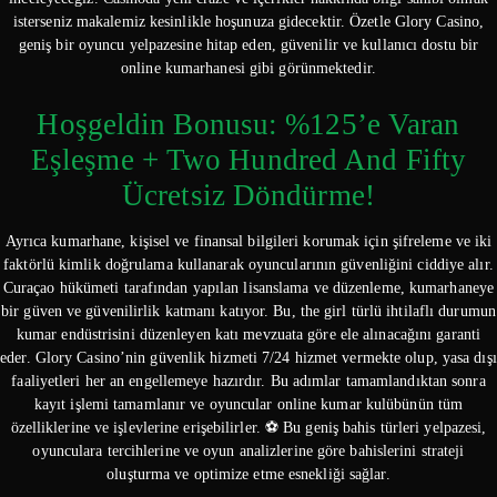
isterseniz makalemiz kesinlikle hoşunuza gidecektir. Özetle Glory Casino,
geniş bir oyuncu yelpazesine hitap eden, güvenilir ve kullanıcı dostu bir
online kumarhanesi gibi görünmektedir.
Hoşgeldin Bonusu: %125’e Varan
Eşleşme + Two Hundred And Fifty
Ücretsiz Döndürme!
Ayrıca kumarhane, kişisel ve finansal bilgileri korumak için şifreleme ve iki
faktörlü kimlik doğrulama kullanarak oyuncularının güvenliğini ciddiye alır.
Curaçao hükümeti tarafından yapılan lisanslama ve düzenleme, kumarhaneye
bir güven ve güvenilirlik katmanı katıyor. Bu, the girl türlü ihtilaflı durumun
kumar endüstrisini düzenleyen katı mevzuata göre ele alınacağını garanti
eder. Glory Casino’nin güvenlik hizmeti 7/24 hizmet vermekte olup, yasa dışı
faaliyetleri her an engellemeye hazırdır. Bu adımlar tamamlandıktan sonra
kayıt işlemi tamamlanır ve oyuncular online kumar kulübünün tüm
özelliklerine ve işlevlerine erişebilirler. ⚽️ Bu geniş bahis türleri yelpazesi,
oyunculara tercihlerine ve oyun analizlerine göre bahislerini strateji
oluşturma ve optimize etme esnekliği sağlar.