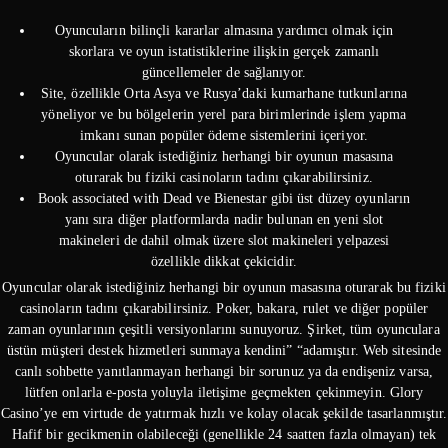
Oyuncuların bilinçli kararlar almasına yardımcı olmak için
skorlara ve oyun istatistiklerine ilişkin gerçek zamanlı
güncellemeler de sağlanıyor.
Site, özellikle Orta Asya ve Rusya’daki kumarhane tutkunlarına
yöneliyor ve bu bölgelerin yerel para birimlerinde işlem yapma
imkanı sunan popüler ödeme sistemlerini içeriyor.
Oyuncular olarak istediğiniz herhangi bir oyunun masasına
oturarak bu fiziki casinoların tadını çıkarabilirsiniz.
Book associated with Dead ve Bienestar gibi üst düzey oyunların
yanı sıra diğer platformlarda nadir bulunan en yeni slot
makineleri de dahil olmak üzere slot makineleri yelpazesi
özellikle dikkat çekicidir.
Oyuncular olarak istediğiniz herhangi bir oyunun masasına oturarak bu fiziki
casinoların tadını çıkarabilirsiniz. Poker, bakara, rulet ve diğer popüler
zaman oyunlarının çeşitli versiyonlarını sunuyoruz. Şirket, tüm oyunculara
üstün müşteri destek hizmetleri sunmaya kendini” “adamıştır. Web sitesinde
canlı sohbette yanıtlanmayan herhangi bir sorunuz ya da endişeniz varsa,
lütfen onlarla e-posta yoluyla iletişime geçmekten çekinmeyin. Glory
Casino’ye em virtude de yatırmak hızlı ve kolay olacak şekilde tasarlanmıştır.
Hafif bir gecikmenin olabileceği (genellikle 24 saatten fazla olmayan) tek