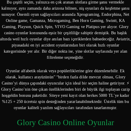
Bu çeşitli seçim, yalnızca en çok aranan slotlara girme şansı vermekle
kalmıyor, aynı zamanda daha arizona bilinen, niş oyunları da keşfetme şansı
sunuyor. Önemli oyun sağlayıcıları arasında Xprograming, Endorphina, Net
Online game, Gamanza, Microgaming, Ben Horn Gaming, Swintt, KA
Gaming, Playson, Quick Spin, VIVO Gaming ve Platipus yer alıyor. Glory
casino oyunlar konusunda eşsiz bir çeşitliliğe sahiptir demiştik. Bu başlık
altında weil hızlı oyunlar diye anılan bazı içeriklerden bahsedeceğiz. Aviatrix
piyasadaki en iyi accident oyunlarından biri olarak hızlı oyunlar
kategorisinde yer alır. Bir diğer nokta ise, yine slotlar sayfasında yer alan
filtreleme seçeneğidir.
Oyunlar alfabetik olarak veya popülerliklerine göre düzenlenebilir. Ek
olarak, kullanıcı arayüzünün” “birden fazla dilde mevcut olması, Glory
Casino’yi dünya çapındaki oyuncular için ideal bir seçim haline getiriyor. ⚡️
Glory Casino’nin öne çıkan özelliklerinden biri de büyük ilgi toplayan cazip
hoşgeldin bonusu paketidir. Siteye yeni kayıt olan herkes 5000 TL’ye kadar
%125 + 250 ücretsiz spin desteğinden yararlanabilmektedir. Üstelik tüm bu
oyunlar kaliteli yazılım sağlayıcıları tarafından tasarlanmıştır.
Glory Casino Online Oyunlar