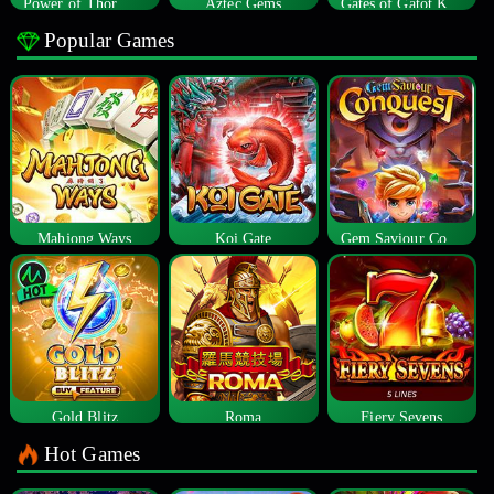
Power of Thor Megaways
Aztec Gems
Gates of Gatot Kaca
Popular Games
Mahjong Ways
Koi Gate
Gem Saviour Conquest
Gold Blitz
Roma
Fiery Sevens
Hot Games