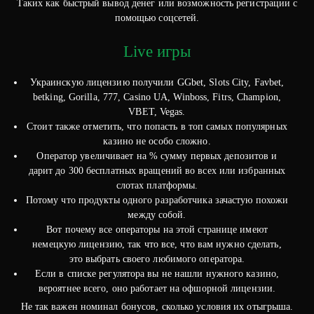
Таких как быстрый вывод денег или возможность регистрации с
помощью соцсетей.
Live игры
Украинскую лицензию получили GGbet, Slots City, Favbet,
betking, Gorilla, 777, Casino UA, Winboss, Fitrs, Champion,
VBET, Vegas.
Стоит также отметить, что попасть в топ самых популярных
казино не особо сложно.
Оператор увеличивает на % сумму первых депозитов и
дарит до 300 бесплатных вращений во всех или избранных
слотах платформы.
Потому что продукты одного разработчика зачастую похожи
между собой.
Вот почему все операторы на этой странице имеют
немецкую лицензию, так что все, что вам нужно сделать,
это выбрать своего любимого оператора.
Если в списке регулятора вы не нашли нужного казино,
вероятнее всего, оно работает на офшорной лицензии.
Не так важен номинал бонусов, сколько условия их отыгрыша.