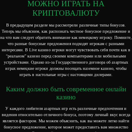
МОЖНО ИГРАТЬ НА
КРИПТОВАЛЮТУ
В предыдущем разделе мы рассмотрели различные типы бонусов.
Теперь мы объясним, как распознать честное бонусное предложение и
на что вам следует обратить внимание как немецкому игроку. Помните,
что разные бонусные предложения подходят игрокам с разными
интересами. В Live казино игроки могут чувствовать себя почти как в
“реальном” казино перед своими компьютерами или мобильными
устройствами. Однако из-за Государственного договора об азартных
играх немецкие игроки должны посещать наземное казино, чтобы
играть в настольные игры с настоящими дилерами.
Каким должно быть современное онлайн
казино
У каждого любителя азартных игр есть различные предпочтения и
видения относительно отличного бонуса, поэтому личный вкус всегда
является фактором. Мы можем объяснить, как вы можете легко найти
бонусное предложение, которое может предоставить вам множество