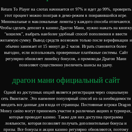
Return To Player на слотах начинается от 97% и идет до 99%, проверить
этот процент можно поиграв в демо-режим в понравившейся игре.
Минимальные и максимальные лимиты у каждого способа отличаются.
Чтобы сделать депозит в казино Драгон Мани, нужно нажать на кнопку
“кошелек”, выбрать наиболее удобный способ пополнения и ввести
желаемую сумму. Вывод средств возможен только после верификации и
обычно занимает от 15 минут до 2 часов. Играть становится более
выгодно, если использовать проверенные платёжные системы. Сайт
регулярно обновляет линейку бонусов, а промокоды Драгон Мани
позволяют существенно увеличить шансы на удачу.
драгон мани официальный сайт
Одной из доступных опций является регистрация через социальную
сеть Вконтакте. Это наименее популярный способ из-за необходимости
вводить все данные для входа от страницы. Постоянные игроки Dragon
Money casino могут принимать участие в различных акциях и турнирах,
которые проводит казино. Также для них доступна программа
лояльности, которая позволяет получать дополнительные бонусы и
призы. Все бонусы и акции казино регулярно обновляются, поэтому