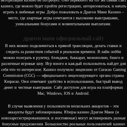
авторизации казино не потребует. Оно перекинет на тот же самый сайт
казино, где можно будет пройти регистрацию, авторизоваться, и начать
играть в любимые игры. Добро пожаловать в Драгон Мани Казино –
место, где азартные игры сочетаются с высокими выигрышами,
уникальными бонусами и моментальными выплатами.
драгон мани официальный сайт
В них можно подключиться к прямой трансляции, делать ставки и
следить за развитием событий в реальном времени. В лайв-лобби
можно поиграть в рулетку, блекджек, баккарат, монополию, бинго и
различные игровые шоу. Игр много и каждый пользователь найдет для
себя что-то интересное. Казино получило лицензию от Curacao Gaming
Commission (CGC) — официального лицензирующего органа страны
Кюрасао. Они отмечают удобство в использовании, быстрый вывод
денег и честные выигрыши. Сайт доступен для игры на платформах
Mac, Windows, IOS и Android.
В случае выявления у пользователя нескольких аккаунтов – эти
аккаунты будут заблокированы. Юзеры казино Драгон Мани (и
новозарегистрировавшиеся, и постоянные) могут активировать разные
бонусные предложения. Большинство реальных пользователей казино