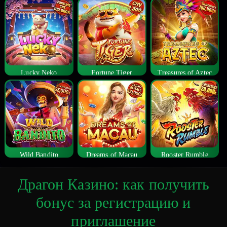
Lucky Neko
Fortune Tiger
Treasures of Aztec
Wild Bandito
Dreams of Macau
Rooster Rumble
Драгон Казино: как получить
бонус за регистрацию и
приглашение