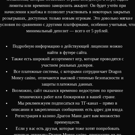
лимиты или временно заморозить аккаунт. Он будет учтён при
начислении кэшбэка и позволит участвовать в некоторых закрытых
розыгрышах, доступных только новым игрокам. Это довольно мягкие
условия по сравнению с другими платформами, особенно учитывая, что
минимальный депозит — всего от 5 рублей.
Подробную информацию о действующей лицензии можно
найти в футере сайта.
Также есть широкий ассортимент игр, которые проводятся с
участием реальных дилеров.
Все платежные системы, с которыми сотрудничает Dragon
Money casino, отличаются высокой степенью безопасности и
защиты платежных данных.
Возможно, сайт оказался временно недоступен по причине
технических работ или блокировки в вашей стране.
Мы реклменжуем подписаться на ТГ-канал – прямо в
описании и закрепленных сообщениях есть адрес для входа.
Регистрация в казино Драгон Мани дает вам множество
преимуществ.
Если у вас есть друзья, которые тоже хотят попробовать
игровые автоматы Dragon Money casino, пригласите их по