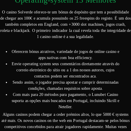
Operating-system 13 Melhores
O casino Solverde oferece-te um bónus de depósito que tem a possibilidade
de chegar aos 100€ e acumula possuindo os 25 freespins do registo. É um dos
também completos em England, com +3000 slot machines, jogos crash,
roleta e blackjack. O primeiro indicador la cual revela toda the integridade de
1 casino online é a sua legalidade.
Oferecem bónus atrativos, variedade de jogos de online casino e
apps nativas com boa efficiency.
Envie operating system seus comentários diretamente através do
correio eletrónico do sítio ou a 1 dos nossos autores, cujos
contactos podem ser encontrados aca.
Sendo assim, o jogador precisa apostar e cumprir determinadas
condições, chamadas requisitos sobre aposta.
Com mais para 20 métodos para pagamento, o Lunubet Casino
suporta as opções mais buscados em Portugal, incluindo Skrill e
Neteller.
Alguns casinos podem chegar a ceder prémios altos, lo que 5000 € systems
até mais. Os novos casinos on the web em Portugal destacam-se pelos bónus
competitivos concebidos para atrair jogadores rapidamente. Muitas vezes