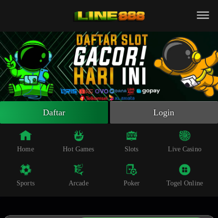
Beranda
Slot Online
Live Casino
Sportsbook
Arcade
Togel Online
Daftar
Login
Poker
Whatsapp
Home
Hot Games
Slots
Live Casino
Telegram
Sports
Arcade
Poker
Togel Online
Livechat