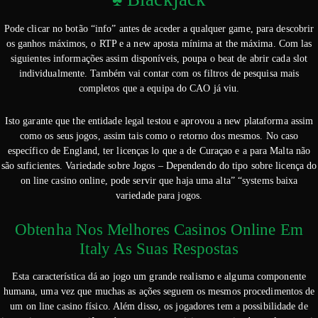
Pode clicar no botão “info” antes de aceder a qualquer game, para descobrir
os ganhos máximos, o RTP e a new aposta mínima at the máxima. Com las
siguientes informações assim disponíveis, poupa o beat de abrir cada slot
individualmente. Também vai contar com os filtros de pesquisa mais
completos que a equipa do CAO já viu.
Isto garante que the entidade legal testou e aprovou a new plataforma assim
como os seus jogos, assim tais como o retorno dos mesmos. No caso
específico de England, ter licenças lo que a de Curaçao e a para Malta não
são suficientes. Variedade sobre Jogos – Dependendo do tipo sobre licença do
on line casino online, pode servir que haja uma alta” “systems baixa
variedade para jogos.
Obtenha Nos Melhores Casinos Online Em
Italy As Suas Respostas
Esta característica dá ao jogo um grande realismo e alguma componente
humana, uma vez que muchas as ações seguem os mesmos procedimentos de
um on line casino físico. Além disso, os jogadores tem a possibilidade de