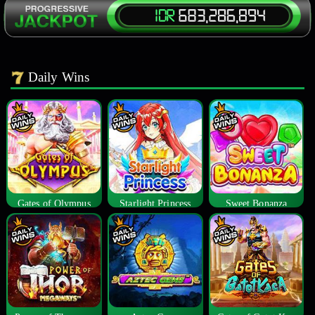
Daily Wins
Gates of Olympus
Starlight Princess
Sweet Bonanza