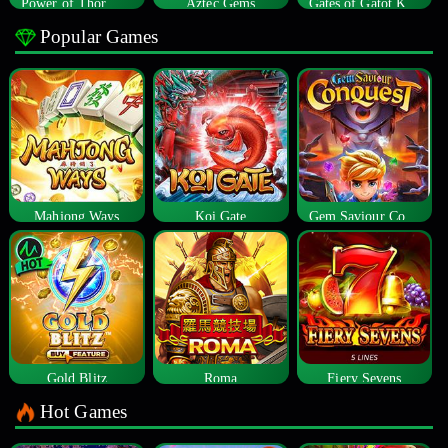
Power of Thor Megaways
Aztec Gems
Gates of Gatot Kaca
Popular Games
Mahjong Ways
Koi Gate
Gem Saviour Conquest
Gold Blitz
Roma
Fiery Sevens
Hot Games