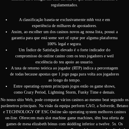
regulamentados.
A classificação baseia-se exclusivamente mhh voz e em
experiência de milhares de apostadores.
Assim, ao escolher um dos casinos novos ag nossa lista, possui a
garantia para que está some sort of optar por alguma plataforma
100% legal e segura.
Um Índice de Satisfação elevado é o forte indicador do
compromisso do online casino com os teus jogadores e weil
excelência do teu apoio ao usuario.
A taxa de retorno teórica ao jogador (RTP) indica a percentagem
de todas because apostas que 1 jogo paga para volta aos jogadores
ao longo do tempo.
Entre operating-system principais jogos estão os game shows,
como Crazy Period, Lightning Storm, Funky Time e demais.
No nosso sítio Web, pode comparar vários casinos ao mesmo beat segundo os
parâmetros principais. Na visão da equipa perform CAO, a Solverde, Betano
e TECHNOLOGY OF ESC Online são operating system melhores casinos
on-line. Oferecem mais slot machine game machines, têm boa oferta de
games de mesa elizabeth bónus com skidding inferior a twelve. 5x. Os