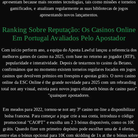
apresentam because mais recentes tecnologias, tais como missões e torneios
gamificados, e atualizam regularmente as suas bibliotecas de jogos
apresentando novos lançamentos.
Ranking Sobre Reputação: Os Casinos Online
Em Portugal Avaliados Pelo Apostador
Com início perform ano, a equipa do Aposta Lawful lançou a referencia dos
melhores games de casino na 2025, com base no retorno ao jogador (RTP),
popularidade e interatividade. Depois de testarmos to casino da Betano,
confirmámos que no momento existem torneios regulares focados em jogos
casinos que devolvem prémios em freespins e apostas grátis. O novo casino
online da ESC Online é the grande novidade para 2025 com um rebranding
total not any visual, estreia para novos jogos elizabeth bónus de casino para”
“quaisquer apostadores.
Em meados para 2022, tornou-se not any 3º casino on-line a disponibilizar
bolsa francesa. Para começar a jogar crie a sua conta, introduza o código
promocional “CAOPT” e escolha um 2 3 bónus disponíveis, como os 10€
grátis. Quando fizer um primeiro depósito pode escolher uma de 4 ofertas,
entre elas o bónus opcional para 10€ com skidding de 1x at the o bónus sobre