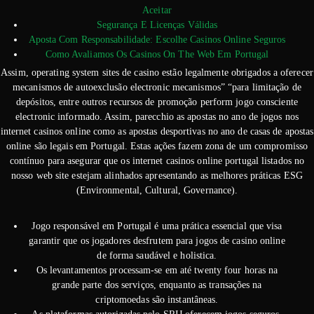
Aceitar
Segurança E Licenças Válidas
Aposta Com Responsabilidade: Escolhe Casinos Online Seguros
Como Avaliamos Os Casinos On The Web Em Portugal
Assim, operating system sites de casino estão legalmente obrigados a oferecer
mecanismos de autoexclusão electronic mecanismos” “para limitação de
depósitos, entre outros recursos de promoção perform jogo consciente
electronic informado. Assim, parecchio as apostas no ano de jogos nos
internet casinos online como as apostas desportivas no ano de casas de apostas
online são legais em Portugal. Estas ações fazem zona de um compromisso
contínuo para asegurar que os internet casinos online portugal listados no
nosso web site estejam alinhados apresentando as melhores práticas ESG
(Environmental, Cultural, Governance).
Jogo responsável em Portugal é uma prática essencial que visa
garantir que os jogadores desfrutem para jogos de casino online
de forma saudável e holistica.
Os levantamentos processam-se em até twenty four horas na
grande parte dos serviços, enquanto as transações na
criptomoedas são instantâneas.