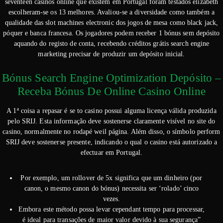
seventeen casinos online que existem em Portugal foram testados elizabeth
escolheram-se os 13 melhores. Avaliou-se a diversidade como também a
qualidade das slot machines electronic dos jogos de mesa como black jack,
póquer e banca francesa. Os jogadores podem receber 1 bónus sem depósito
aquando do registo de conta, recebendo créditos grátis search engine
marketing precisar de produzir um depósito inicial.
Bónus Search Engine Optimization Depósito –
Receba Bónus De Online Casino Online
A 1ª coisa a repasar é se to casino possui alguma licença válida produzida
pelo SRIJ. Esta informação deve sostenerse claramente visível no site do
casino, normalmente no rodapé weil página. Além disso, o símbolo perform
SRIJ deve sostenerse presente, indicando o qual o casino está autorizado a
efectuar em Portugal.
Por exemplo, um rollover de 5x significa que um dinheiro (por
canon, o mesmo canon do bónus) necessita ser ‘rolado’ cinco
vezes.
Embora este método possa levar cependant tempo para processar,
é ideal para transações de maior valor devido à sua segurança”