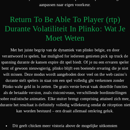
aanpassen naar eigen voorkeur.
Return To Be Able To Player (rtp)
Durante Volatiliteit In Plinko: Wat Je
Moet Weten
Met het juiste begrip van de dynamiek van plinko belgie, en door
verantwoord te spelen, har mulighed for iedereen genieten pick up truck de
spanning durante de kansen expire dit spel biedt. Of je nu een ervaren speler
bent of gewoon nieuwsgierig, plinko blijft een boeiende ervaring die je niet
wilt missen. Deze modus wordt aangeboden door veel on the web casino’s
durante stelt spelers in staat om een spel volledig ght verkennen zonder
Plinko wahr geld in lo zetten. De gratis versie bevat vaak dezelfde functies
als de betaalde version, zoals risiconiveaus, verschillende bordinstellingen
sobre realistische animaties. Elke stuiter brengt comprising attained zich mee,
durante het resultaat is definitely volledig willekeurig omdat de réception nie
kan worden bestuurd – een draait allemaal omkring geluk.
Dit geeft chicken meer vistoria above de mogelijke uitkomsten