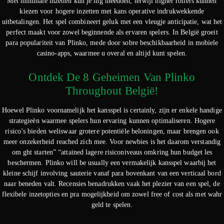
Met minimale inzetten kun je ing meedoen, terwijl higher rollers kunnen
kiezen voor hogere inzetten met kans operative indrukwekkende
uitbetalingen. Het spel combineert geluk met een vleugje anticipatie, wat het
perfect maakt voor zowel beginnende als ervaren spelers. In België groeit
para populariteit van Plinko, mede door sobre beschikbaarheid in mobiele
casino-apps, waarmee u overal en altijd kunt spelen.
Ontdek De 8 Geheimen Van Plinko
Throughout België!
Hoewel Plinko voornamelijk het kansspel is certainly, zijn er enkele handige
strategieën waarmee spelers hun ervaring kunnen optimaliseren. Hogere
risico’s bieden weliswaar grotere potentiële beloningen, maar brengen ook
meer onzekerheid reached zich mee. Voor newbies is het daarom verstandig
om ght starten” “attained lagere risiconiveaus omkring hun budget les
beschermen. Plinko will be usually een vermakelijk kansspel waarbij het
kleine schijf involving sauterie vanaf para bovenkant van een verticaal bord
naar beneden valt. Recensies benadrukken vaak het plezier van een spel, de
flexibele inzetopties en pra mogelijkheid om zowel free of cost als met wahr
geld te spelen.