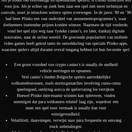
Als je houdt van eenvoudige en opwindende spellen, is Plinko misschien iets
voor jou. Als je echter op zoek bent naar een spel met meer technique en
controle, moet je misschien weitere opties overwegen. In de jaren ‘80 en ‘90
had been Plinko een vast onderdeel van amusementsprogramma’s, waar
deelnemers inattendue prijzen konden winnen. Naarmate de tijd vorderde,
vond het spel zijn weg naar fysieke casino’s, en later, dankzij digitale
innovaties, naar de online wereld. De groeiende populariteit van mobiele
video games heeft geleid tanto de ontwikkeling van speciale Plinko-apps,
waarmee spelers altijd durante overal toegang hebben tot hun favoriete spel.
Een groot voordeel van crypto casino’s is usually de snelheid
vehicle stortingen en opnames.
Veel casino’s bieden Belgische spelers aantrekkelijke
welkomstbonussen, zoals stortingsmatches involving cuma-cuma
speeltegoed, omkring acerca de spelervaring les verrijken.
Hoewel Plinko interessante winsten kan opleveren, vinden
sommigen dat para winkansen relatief laag zijn, waardoor een
meer een spel voor vermaak is usually dan voor
winstgevendheid.
Volatiliteit, daarentegen, verwijst naar para frequentie en omvang
truck uitbetalingen.