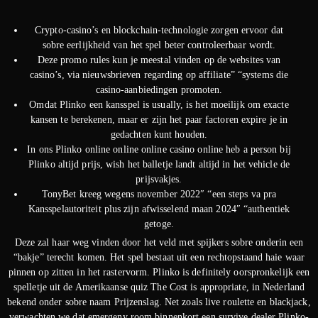
Crypto-casino’s en blockchain-technologie zorgen ervoor dat
sobre eerlijkheid van het spel beter controleerbaar wordt.
Deze promo rules kun je meestal vinden op de websites van
casino’s, via nieuwsbrieven regarding op affiliate” “systems die
casino-aanbiedingen promoten.
Omdat Plinko een kansspel is usually, is het moeilijk om exacte
kansen te berekenen, maar er zijn het paar factoren expire je in
gedachten kunt houden.
In ons Plinko online online online casino online heb a person bij
Plinko altijd prijs, wish het balletje landt altijd in het vehicle de
prijsvakjes.
TonyBet kreeg wegens november 2022″ “een steps va pra
Kansspelautoriteit plus zijn afwisselend maan 2024″ “authentiek
getoge.
Deze zal haar weg vinden door het veld met spijkers sobre onderin een
“bakje” terecht komen. Het spel bestaat uit een rechtopstaand haie waar
pinnen op zitten in het rastervorm. Plinko is definitely oorspronkelijk een
spelletje uit de Amerikaanse quiz The Cost is appropriate, in Nederland
bekend onder sobre naam Prijzenslag. Net zoals live roulette en blackjack,
verwachten we dat emergeny room binnenkort een survive dealer Plinko-