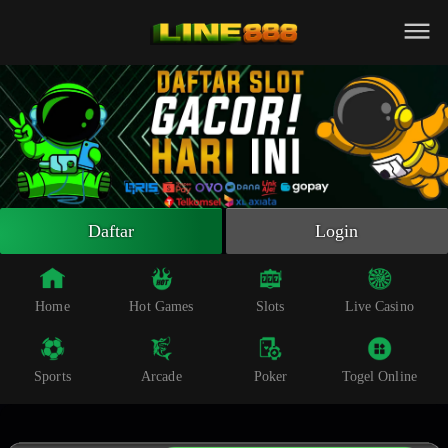
Beranda
Slot Online
Live Casino
Sportsbook
Arcade
Togel Online
Daftar
Login
Poker
Whatsapp
Home
Hot Games
Slots
Live Casino
Telegram
Sports
Arcade
Poker
Togel Online
Livechat