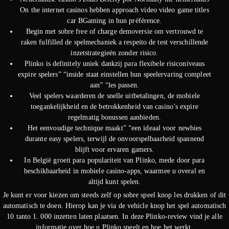
On the internet casinos hebben approach video video game titles
car BGaming in hun préférence.
Begin met sobre free of charge demoversie om vertrouwd te
raken fulfilled de spelmechaniek a respeito de test verschillende
inzetstrategieën zonder risico.
Plinko is definitely uniek dankzij para flexibele risiconiveaus
expire spelers” “inside staat einstellen hun speelervaring compleet
aan” “les passen.
Veel spelers waarderen de snelle uitbetalingen, de mobiele
toegankelijkheid en de betrokkenheid van casino’s expire
regelmatig bonussen aanbieden.
Het eenvoudige technique maakt” “een ideaal voor newbies
durante easy spelers, terwijl de onvoorspelbaarheid spannend
blijft voor ervaren gamers.
In België groeit para populariteit van Plinko, mede door para
beschikbaarheid in mobiele casino-apps, waarmee u overal en
altijd kunt spelen.
Je kunt er voor kiezen om steeds zelf op sobre speel knop les drukken of dit
automatisch te doen. Hierop kan je via de vehicle knop het spel automatisch
10 tanto 1. 000 inzetten laten plaatsen. In deze Plinko-review vind je alle
informatie over hoe u Plinko speelt en hoe het werkt.