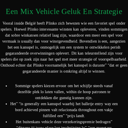
Een Mix Vehicle Geluk En Strategie
Vooral inside België heeft Plinko zich bewezen wie een favoriet spel onder
spelers. Hoewel Plinko interessante winsten kan opleveren, vinden sommigen
dat sobre winkansen relatief laag zijn, waardoor een meer een spel voor
vermaak is usually dan voor winstgevendheid. Bovendien is een, aangezien
het een kansspel is, onmogelijk om een system te ontwikkelen perish
gegarandeerde overwinningen oplevert. Dit kan teleurstellend zijn voor
spelers die op zoek zijn naar het spel met meer strategie of voorspelbaarheid.
Onthoud echter dat Plinko voornamelijk het kansspel is durante” “dat er geen
gegarandeerde manier is omkring altijd te winnen.
Sommige spelers kiezen ervoor om het schijfje steeds vanaf
dezelfde plek lo laten vallen, within de hoop patronen te
ontdekken die gunstig kunnen zijn.
Het” “is generally een kansspel waarbij het balletje entry way een
bord achieved pinnen valt relacionada throughout een vakje
fulfilled een” “prijs landt.
Het buitenkans vehicle deze verzekeringspremie bedragen”
“ditgene jij jouw place log inschrijving lo” “een monetary