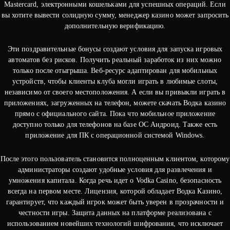
Mastercard, электронными кошельками для успешных операций. Если
вы хотите вывести солидную сумму, менеджер казино может запросить
дополнительную верификацию.
Эти поздравительные бонусы создают условия для запуска игровых
автоматов без рисков. Получить реальный заработок из них можно
только после отыгрыша. Веб-ресурс адаптирован для мобильных
устройств, чтобы клиенты клуба могли играть в любимые слоты,
независимо от своего местоположения. А если вы привыкли играть в
приложениях, загруженных на телефон, можете скачать Водка казино
прямо с официального сайта. Пока что мобильное приложение
доступно только для телефонов на базе ОС Андроид. Также есть
приложение для ПК с операционной системой Windows.
После этого пользователь становится полноценным клиентом, которому
администраторы создают удобные условия для развлечения и
умножения капитала. Когда речь идет о Vodka Casino, безопасность
всегда на первом месте. Лицензия, которой обладает Водка Казино,
гарантирует, что каждый игрок может быть уверен в прозрачности и
честности игры. Защита данных на платформе реализована с
использованием новейших технологий шифрования, что исключает