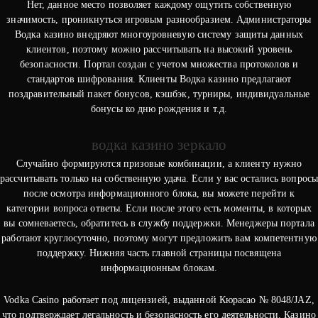
Нет, данное место позволяет каждому ощутить собственную
значимость, проникнуться игровым разнообразием. Администраторы
Водка казино внедряют многоуровневую систему защиты данных
клиентов, поэтому можно рассчитывать на высокий уровень
безопасности. Портал создан с учетом множества протоколов и
стандартов шифрования. Клиенты Водка казино предлагают
поздравительный пакет бонусов, кэшбэк, турниры, индивидуальные
бонусы ко дню рождения и т.д.
водка казино зеркало
Случайно формируются призовые комбинации, а клиенту нужно
рассчитывать только на собственную удача. Если у вас остались вопросы
после осмотра информационного блока, вы можете перейти к
категории вопроса ответы. Если после этого есть моменты, в которых
вы сомневаетесь, обратитесь в службу поддержки. Менеджеры портала
работают круглосуточно, поэтому могут предложить вам компетентную
поддержку. Нижняя часть главной страницы посвящена
информационным блокам.
Vodka Casino работает под лицензией, выданной Кюрасао № 8048/JAZ,
что подтверждает легальность и безопасность его деятельности. Казино