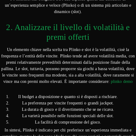
un’esperienza semplice e veloce (Plinko) o di un sistema più articolato e
dinamico (slot).
2. Analizzare il livello di volatilità e
premi offerti
Un elemento chiave nella scelta tra Plinko e slot è la volatilità, cioè la
frequenza e l’entità delle vincite. Plinko tende ad avere volatilità media, con
premi relativamente prevedibili determinati dalla posizione finale della
pallina. Le slot, tuttavia, possono proporre sia giochi a bassa volatilità, dove
le vincite sono frequenti ma modeste, sia a alta volatilità, dove raramente si
vince ma con premi molto elevati. È importante considerare:
plinko demo
Il budget a disposizione e quanto si è disposti a rischiare.
La preferenza per vincite frequenti o grandi jackpot.
La durata di gioco e il divertimento che se ne ricava.
La varietà possibile nelle funzioni speciali delle slot.
La facilità di comprensione del gioco.
In sintesi, Plinko è indicato per chi preferisce un’esperienza immediata e