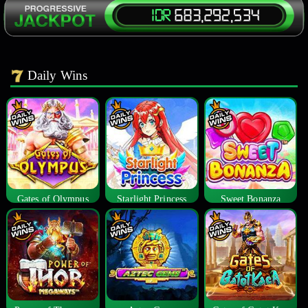
Daily Wins
Gates of Olympus
Starlight Princess
Sweet Bonanza