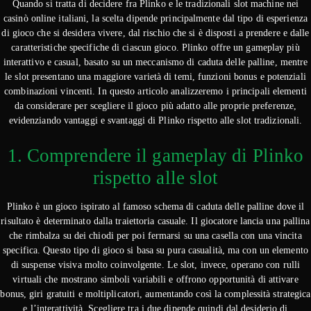
Quando si tratta di decidere fra Plinko e le tradizionali slot machine nei
casinò online italiani, la scelta dipende principalmente dal tipo di esperienza
di gioco che si desidera vivere, dal rischio che si è disposti a prendere e dalle
caratteristiche specifiche di ciascun gioco. Plinko offre un gameplay più
interattivo e casual, basato su un meccanismo di caduta delle palline, mentre
le slot presentano una maggiore varietà di temi, funzioni bonus e potenziali
combinazioni vincenti. In questo articolo analizzeremo i principali elementi
da considerare per scegliere il gioco più adatto alle proprie preferenze,
evidenziando vantaggi e svantaggi di Plinko rispetto alle slot tradizionali.
1. Comprendere il gameplay di Plinko
rispetto alle slot
Plinko è un gioco ispirato al famoso schema di caduta delle palline dove il
risultato è determinato dalla traiettoria casuale. Il giocatore lancia una pallina
che rimbalza su dei chiodi per poi fermarsi su una casella con una vincita
specifica. Questo tipo di gioco si basa su pura casualità, ma con un elemento
di suspense visiva molto coinvolgente. Le slot, invece, operano con rulli
virtuali che mostrano simboli variabili e offrono opportunità di attivare
bonus, giri gratuiti e moltiplicatori, aumentando così la complessità strategica
e l’interattività. Scegliere tra i due dipende quindi dal desiderio di