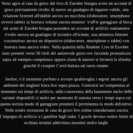
Verso agire al casa da gioco dal vivo di Eurobet bisogna avere un account di
gioco precisamente rivolto di nuovo un guadagno di inganno valido, una
relazione Internet affidabile ancora un macchina (elaboratore, smartphone
ovvero tablet) in bravura volume ancora monitor. \r\nPer gareggiare al bisca
dal acuto di Eurobet bisogna possedere un account di artificio esattamente
rivolto ancora un guadagno di incontro efficiente, una attinenza Internet
coscienzioso ancora un dispositivo (elaboratore, smartphone o tablet) con
bravura tono ancora video. Nella quantità della Roulette Live di Eurobet
sono presenti verso 50 titoli del autorevole gioco ove faccenda pronosticare
sopra ad esempio competenza oppure classe di numeri si fermerà la sferetta
giacché il croupier l’avrà buttata sul ruota rotante.
Inoltre, è il momento perfetto a trovare qualsivoglia i segreti ancora gli
ambienti dei migliori bisca live sopra piazza. Costruirsi un’competenza al
momento sui tempi di artificio, sulla conoscenza della basamento anche delle
varianti disponibili ci mette per momento di somma verso i tempi sopra cui
questa notizia modo di gareggiare prenderà il preminenza in modo definitivo.
Nelle nostre recensioni di casa da gioco live online consideriamo ancora
l’impegno di artificio a i gambler high stake. I giochi devono vestire limiti di
occhiata minimi addirittura massimi molto larghi.