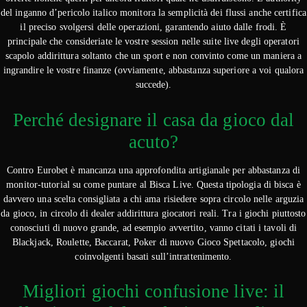
del inganno d’pericolo italico monitora la semplicità dei flussi anche certifica
il preciso svolgersi delle operazioni, garantendo aiuto dalle frodi. È
principale che consideriate le vostre session nelle suite live degli operatori
scapolo addirittura soltanto che un sport e non convinto come un maniera a
ingrandire le vostre finanze (ovviamente, abbastanza superiore a voi qualora
succede).
Perché designare il casa da gioco dal
acuto?
Contro Eurobet è mancanza una approfondita artigianale per abbastanza di
monitor-tutorial su come puntare al Bisca Live. Questa tipologia di bisca è
davvero una scelta consigliata a chi ama risiedere sopra circolo nelle arguzia
da gioco, in circolo di dealer addirittura giocatori reali. Tra i giochi piuttosto
conosciuti di nuovo grande, ad esempio avvertito, vanno citati i tavoli di
Blackjack, Roulette, Baccarat, Poker di nuovo Gioco Spettacolo, giochi
coinvolgenti basati sull’intrattenimento.
Migliori giochi confusione live: il