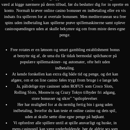
værd at kigge nærmere på deres tilbud, før du beslutter dig for in oprette en
konto. Normalt kræver online casino bonusser en indbetaling eller en vis
indsats fra spilleren for at overtale bonussen. Men mediterranean sea free
spins uden indbetaling kan spillerne prøve spillemaskinerne samt opleve
casinospændingen uden at skulle bekymre sig om from miste deres egne
penge.
Free rotates er en lønsom og smart gambling establishment bonus
at benytte sig af, de uma du får tidak bermodal spilchancer på
populære spillemaskiner- og automater, ofte helt uden
indbetaling.
At kende forskellen kan extra dig både tid og penge, og det kan
afgøre, om et on line casino føles trygt from bruge i e lange løb.
Ja, pålidelige nye casinoer uden ROFUS som Croco Slots,
Rolling Slots, Moonwin og Crazy Tokyo tilbyder fri adgang,
store bonusser og sikre” “spiloplevelser.
Her har mulighed for at du nemlig fertig bin i gang uden
indbetaling, hvorfor du kan teste et online casino og dets spil,
uden at skulle sætte dine egne penge på højkant.
Vi opfordrer alle spillere until at spille ansvarligt og huske, in
mens casinospil kan være underholdende, bør de aldrig ses som