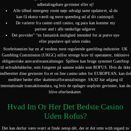
udbetalingsbare gevinster eller ej!
Alle tilbud emergeny room nøje udvalgt samt opdateret, så du
kan få ekstra værdi og mere spænding ud af dit casinospil.
De varierer fra casino until casino, og para kan komme my
partner and i alle tænkelige udgaver.
Det provider” “en fantastisk mulighed intended for at prøve nye
eller populære spil uden risiko.
Storbritannien har en af verdens mest regulerede gambling-industrier. UK
Gambling Commission (UKGC) stiller strenge krav til operatører, inklusive
obligatoriske ansvarsforanstaltninger. Spillere kan bruge systemet GamStop
til selvudelukkelse, som fungerer på samme måde som ROFUS. Hvis du ikke
indberetter dine gevinster fra et on line casino uden for EUROPEAN, kan det
medføre bøder eller skattestrafforanstaltninger. SKAT har adgang til
internationale transaktionsdata, og hvis de opdager uoplyste gevinster, kan du
blive efterbeskattet.
Hvad Im Or Her Det Bedste Casino
Uden Rofus?
Det kan derfor være svært at finde netop dét, der er det rette with regard to