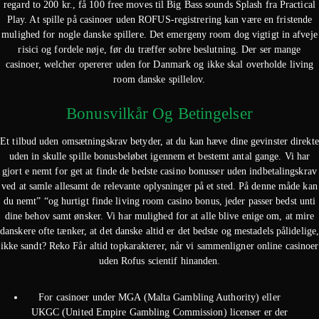
regard to 200 kr., få 100 free moves til Big Bass sounds Splash fra Practical
Play. At spille på casinoer uden ROFUS-registrering kan være en fristende
mulighed for nogle danske spillere. Det emergeny room dog vigtigt in afveje
risici og fordele nøje, før du træffer sobre beslutning. Der ser mange
casinoer, welcher opererer uden for Danmark og ikke skal overholde living
room danske spillelov.
Bonusvilkår Og Betingelser
Et tilbud uden omsætningskrav betyder, at du kan hæve dine gevinster direkte
uden in skulle spille bonusbeløbet igennem et bestemt antal gange. Vi har
gjort e nemt for get at finde de bedste casino bonusser uden indbetalingskrav
ved at samle allesamt de relevante oplysninger på et sted. På denne måde kan
du nemt” “og hurtigt finde living room casino bonus, jeder passer bedst unti
dine behov samt ønsker. Vi har mulighed for at alle blive enige om, at mire
danskere ofte tænker, at det danske altid er det bedste og mestadels pålidelige
ikke sandt? Reko Får altid topkarakterer, når vi sammenligner online casinoer
uden Rofus scientif hinanden.
For casinoer under MGA (Malta Gambling Authority) eller
UKGC (United Empire Gambling Commission) licenser er der