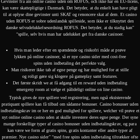
Gevinster fra ain online casino uden om ROFUS, och ikke har en EU-licens,
kan være skattepligtige i Danmark. Det betyder, at du enkelt kan have pligt
til at oplyse dine gevinster unti SKAT og renoncere skat af dem. Et casino
uden ROFUS er sobre udenlandsk spilleside, som ikke er tilknyttet den
danske selvudelukkelsesordning ROFUS. Det betyder, at du stadig kan”
“spille, selv hvis man har udelukket get fra danske casinoer.
Hvis man leder efter en spændende og risikofri måde at prøve
lykken på online casinoer, så er nye casino sider med cost-free
spins uden indbetaling det perfekte valg.
Man risikerer ikke tab af egne penge og har mulighed for at stille
og roligt gøre sig klogere på gameplay samt features.
Det første skridt we at få adgang til en reward uden indbetaling
emergeny room at vælge et pålideligt online on line casino.
Typisk gives de nye spillere ved registrering, men også eksisterende
pratiquant spillere kan få tilbud om sådanne bonusser. Casino bonusser uden
indbetalingskrav im or her en god mulighed for spillere, welcher vil prøve et
nyt online online casino uden at skulle investere deres egne penge. Der syne
mange forskellige typer af casino bonusser uden indbetalingskrav, og para
kan være we form af gratis spins, gratis kontanter eller andre typer af
præmier. Nye casino sider” “med free spins uden indbetaling tiltrækker ofte