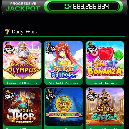
Daily Wins
Gates of Olympus
Starlight Princess
Sweet Bonanza