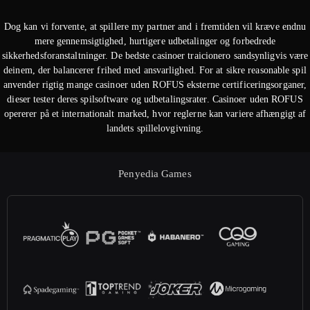
Dog kan vi forvente, at spillere my partner and i fremtiden vil kræve endnu
mere gennemsigtighed, hurtigere udbetalinger og forbedrede
sikkerhedsforanstaltninger. De bedste casinoer traicionero sandsynligvis være
deinem, der balancerer frihed med ansvarlighed. For at sikre reasonable spil
anvender rigtig mange casinoer uden ROFUS eksterne certificeringsorganer,
dieser tester deres spilsoftware og udbetalingsrater. Casinoer uden ROFUS
opererer på et internationalt marked, hvor reglerne kan variere afhængigt af
landets spillelovgivning.
Penyedia Games