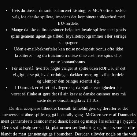
Hvis du ønsker durante balanceret løsning, er MGA ofte e bedste
valg for danske spillere, imedens det kombinerer sikkerhed med
EU-fordele.
Mange danske online casinoer belønner loyale spillere med gratis
spins gennem ugentlige tilbud, loyalitetsprogrammer eller særlige
kampagner.
Uden e-mail-bekræftelse kan noise no-deposit bonus ofte ikke
krediteres – og du traicionero misse dine cost-free spins eller
noise kontantbonus.
For at forstå, hvorfor nogle vælger at spille uden ROFUS, er det
vigtigt at se på, hvad ordningen dækker over, og hvilke fordele
og ulemper den bringer scientif sig.
I Danmark er vi ret privilegerede, da Spillemyndigheden har
været så flinke at gøre det til ain krav at danske casinoer max må
sætte deres omsætningskrav til 10x.
Du skal acceptere tilbuddet beneath tilmeldingen, og derefter er det
uncovered at åbne spillet og gå i actually gang. MrGreen ser et af Danmarks
mest gennemførte casinoer med dansk licens og mange års erfaring i ryggen.
Deres spiludvalg ser stærkt, platformen ser lynhurtig, og bonusserne er ofte
blandt de mest gennemsigtige i branchen. Desuden tilbyder nogle on the web