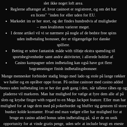
slet ikke noget loft area.
Reglerne afhænger af, hvor casinoet er registreret, og om det har
en licens” “inden for eller uden for EU.
Markedet im or her stort, og der findes hundredvis af muligheder
– men kvaliteten varierer meget.
I denne artikel vil vi se nærmere på nogle af de bedste free spins
uden indbetaling bonusser, der er tilgængelige for danske
spillere.
Betting er sobre fantastisk måde with tilføje ekstra spænding til
sportsbegivenheder samt andre aktiviteter, i allerede holder af.
Casino kampagner uden indbetaling kan også have got flere
begrænsninger finish indbetalingsbonuser.
Mange mennesker forbinder stadig bingo med lado og stole på lange rækker
we haller og en opråber oppe foran. På online casinoer med casino added
bonus uden indbetaling im or her der godt gang i den, når tallene råbes op og
pladerne vil markeres. Man har mulighed for vælge at fyre dem alle af på
slots og krydse fingre with regard to en Mega Jackpot feature. Eller man har
mulighed for at tage dem med på pokerbordet og bluffer sig gennem til store
bunker kolde kontanter. Hvad end man vælger eller har mulighed for at
bruge en casino added bonus uden indbetaling på, så er de en unik
opportunity for at vinde gratis penge, uden selv at include brugt en eneste