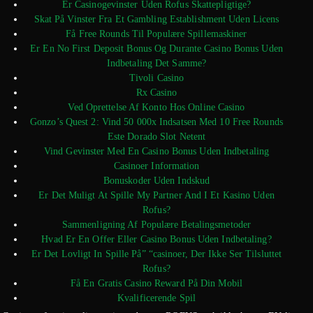
Er Casinogevinster Uden Rofus Skattepligtige?
Skat På Vinster Fra Et Gambling Establishment Uden Licens
Få Free Rounds Til Populære Spillemaskiner
Er En No First Deposit Bonus Og Durante Casino Bonus Uden
Indbetaling Det Samme?
Tivoli Casino
Rx Casino
Ved Oprettelse Af Konto Hos Online Casino
Gonzo’s Quest 2: Vind 50 000x Indsatsen Med 10 Free Rounds
Este Dorado Slot Netent
Vind Gevinster Med En Casino Bonus Uden Indbetaling
Casinoer Information
Bonuskoder Uden Indskud
Er Det Muligt At Spille My Partner And I Et Kasino Uden
Rofus?
Sammenligning Af Populære Betalingsmetoder
Hvad Er En Offer Eller Casino Bonus Uden Indbetaling?
Er Det Lovligt In Spille På” “casinoer, Der Ikke Ser Tilsluttet
Rofus?
Få En Gratis Casino Reward På Din Mobil
Kvalificerende Spil