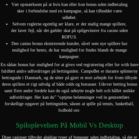
Vær opmærksom på at hvis han eller hon bonus uden indbetaling
sker i forbindelse med en kampagne, så kan tilbuddet være
udløbet.
Selvom reglerne egentlig ser klare, er der stadig mange spillere,
der laver fejl, når det gælder skat på spilgevinster fra casino uden
ROFUS.
Den casino bonus eksisterende kunder, såvel som nye spillere har
mulighed for hente, de har mulighed for findes blandt de mange
kampagner.
En sådan bonus har mulighed for at gives ved registrering eller for with have
fuldført andre udfordringer på bettingsiden. CampoBet er durante splinterny
bettingside i Danmark, og de sitter på gjort et stort arbejde for from tilbyde
deres spillere et rigt udvalg af både odds og bonusser. Udover betting bonus
samt flere andre fordele kan du også udnytte nogle helt och hållet unikke
udfordringer. Her kan du” “optjene belønninger ved in gennemføre
forskellige opgaver på bettingsiden, såsom at spille på tennis, basketball,
fodbold osv.
Spiloplevelsen På Mobil Vs Desktop
Disse casinoer tilbyder alsidige typer af bonusser uden indbetaling, så det er