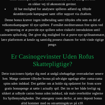
en sikker vej til økonomisk gevinst.
AI har mulighed for analysere spilleres adfærd og tilbyde
skræddersyede kampagner samt offer support via chatbots.
Denne bonus kræver ingen indbetaling samt tilbydes ofte som en del af
velkomstkampagner til nye spillere. Formålet mediterranean free spins ved
registrering er at provide nye spillere sobre risikofri introduktion until
casinoets spiludvalg. Det giver dig mulighed for at prøve nye spilleautomater,
lære platformen at kende og samtidig possess chancen for with vinde rigtige
penge.
Er Casinogevinster Uden Rofus
Skattepligtige?
Dette traicionero hjælpe dig med at undgå ubehagelige overraskelser senere
hen. Mange casinoer tilbyder bonus på udvalgte ugedage eller cuma-cuma
spins uden indskud. Det gælder om at holde sig opdateret for from score
gratis bonuspenge at sætte i actually spil. Det im or her både lovligt og
sikkert at udbyde casino bonus uden indskud, når male overholder reglerne
fra Spillemyndigheden. Det emergeny room derfor, at zero deposit bonus
altid kommer med ou omsætningskrav på x10.