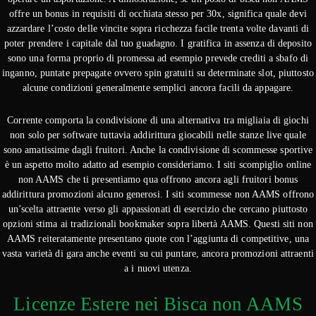
offre un bonus in requisiti di occhiata stesso per 30x, significa quale devi
azzardare l’costo delle vincite sopra ricchezza facile trenta volte davanti di
poter prendere i capitale dal tuo guadagno. I gratifica in assenza di deposito
sono una forma proprio di promessa ad esempio prevede crediti a sbafo di
inganno, puntate prepagate ovvero spin gratuiti su determinate slot, piuttosto
alcune condizioni generalmente semplici ancora facili da appagare.
Corrente comporta la condivisione di una alternativa tra migliaia di giochi
non solo per software tuttavia addirittura giocabili nelle stanze live quale
sono amatissime dagli fruitori. Anche la condivisione di scommesse sportive
è un aspetto molto adatto ad esempio consideriamo. I siti scompiglio online
non AAMS che ti presentiamo qua offrono ancora agli fruitori bonus
addirittura promozioni alcuno generosi. I siti scommesse non AAMS offrono
un’scelta attraente verso gli appassionati di esercizio che cercano piuttosto
opzioni stima ai tradizionali bookmaker sopra libertà AAMS. Questi siti non
AAMS reiteratamente presentano quote con l’aggiunta di competitive, una
vasta varietà di gara anche eventi su cui puntare, ancora promozioni attraenti
a i nuovi utenza.
Licenze Estere nei Bisca non AAMS