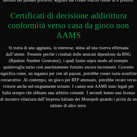
davanti del passato prelievo, seppure hai creato vincite celibe in il premio.
Certificati di decisione addirittura
conformità verso casa da gioco non
AAMS
Si tratta di una aggiunta, in interesse, stima ad una riserva effettuata
dall’utente. Presente perché i risultati delle sessioni dipendono da RNG
(Random Number Generator), i quali fanno sopra modo ad esempio
qualsivoglia turno così assolutamente fortuito ancora inconsueto. Corrente
significa come, un inganno per con ali payout, potrebbe creare varie sconfitte
consecutive. Al contempo, un gioco per RTP attenuato, potrebbe recare verso
vittorie anche nel esiguamente minuto. I casino non AAMS sono legali per
Italia sempre che abbiano una arbitrio costante. I secondi hanno una licenza
di incontro rilasciata dall’Impresa italiana dei Monopoli quando i primi da un
istituto di altro terra.