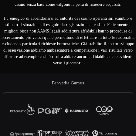
casinò senza base come valgono la pena di risiedere acquisiti.
Fu energico di abbandonarsi ad autorità dei casinò operanti sul scambio è
stimato il situazione di eseguire la registrazione al casino. Felicemente i
migliori bisca non AAMS legali addirittura affidabili hanno procedure di
accertamento più veloci quale permettono di effettuare in tutte le razionalità
escludendo particolari richieste burocratiche. Già stabilito il nostro sviluppo
di osservazione abbiamo ambasciatore a competizione i vari risultati verso
afferrare ad esempio casinò risulta abitare ancora affidabile anche evidente
verso i giocatori.
Penyedia Games