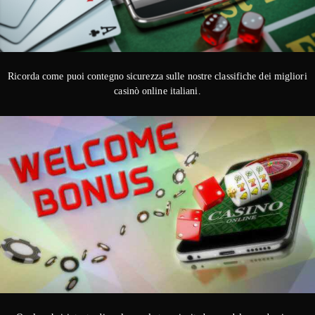
Ricorda come puoi contegno sicurezza sulle nostre classifiche dei migliori
casinò online italiani.