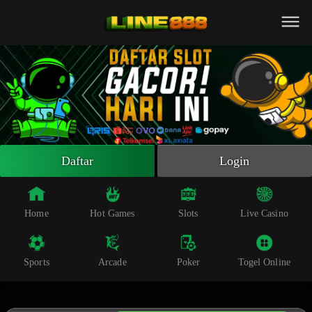
Beranda
Slot Online
Live Casino
Sportsbook
Arcade
Togel Online
Daftar
Login
Poker
Whatsapp
Home
Hot Games
Slots
Live Casino
Telegram
Sports
Arcade
Poker
Togel Online
Livechat