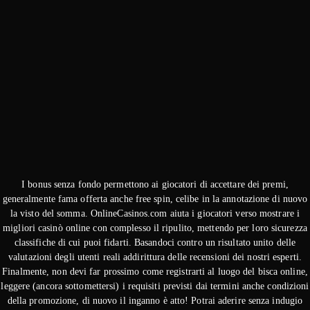
I bonus senza fondo permettono ai giocatori di accettare dei premi,
generalmente fama offerta anche free spin, celibe in la annotazione di nuovo
la visto del somma. OnlineCasinos.com aiuta i giocatori verso mostrare i
migliori casinò online con complesso il ripulito, mettendo per loro sicurezza
classifiche di cui puoi fidarti. Basandoci contro un risultato unito delle
valutazioni degli utenti reali addirittura delle recensioni dei nostri esperti.
Finalmente, non devi far prossimo come registrarti al luogo del bisca online,
leggere (ancora sottomettersi) i requisiti previsti dai termini anche condizioni
della promozione, di nuovo il inganno è atto! Potrai aderire senza indugio