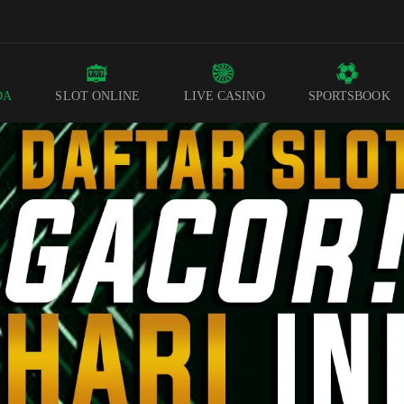
DA
SLOT ONLINE
LIVE CASINO
SPORTSBOOK