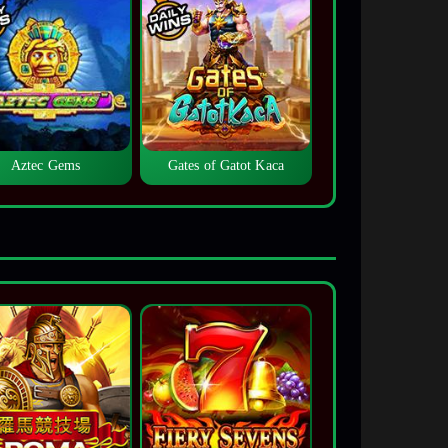
Aztec Gems
Gates of Gatot Kaca