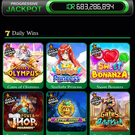
Daily Wins
Gates of Olympus
Starlight Princess
Sweet Bonanza