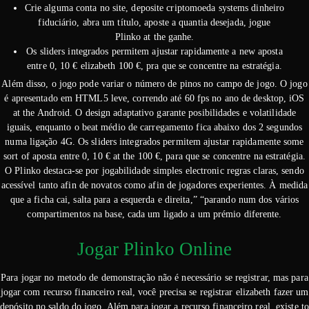
Crie alguma conta no site, deposite criptomoeda systems dinheiro
fiduciário, abra um título, aposte a quantia desejada, jogue
Plinko at the ganhe.
Os sliders integrados permitem ajustar rapidamente a new aposta
entre 0, 10 € elizabeth 100 €, pra que se concentre na estratégia.
Além disso, o jogo pode variar o número de pinos no campo de jogo. O jogo
é apresentado em HTML5 leve, correndo até 60 fps no ano de desktop, iOS
at the Android. O design adaptativo garante posibilidades e volatilidade
iguais, enquanto o beat médio de carregamento fica abaixo dos 2 segundos
numa ligação 4G. Os sliders integrados permitem ajustar rapidamente some
sort of aposta entre 0, 10 € at the 100 €, para que se concentre na estratégia.
O Plinko destaca-se por jogabilidade simples electronic regras claras, sendo
acessível tanto afin de novatos como afin de jogadores experientes. À medida
que a ficha cai, salta para a esquerda e direita,” “parando num dos vários
compartimentos na base, cada um ligado a um prémio diferente.
Jogar Plinko Online
Para jogar no metodo de demonstração não é necessário se registrar, mas para
jogar com recurso financeiro real, você precisa se registrar elizabeth fazer um
depósito no saldo do jogo. Além para jogar a recurso financeiro real, existe to