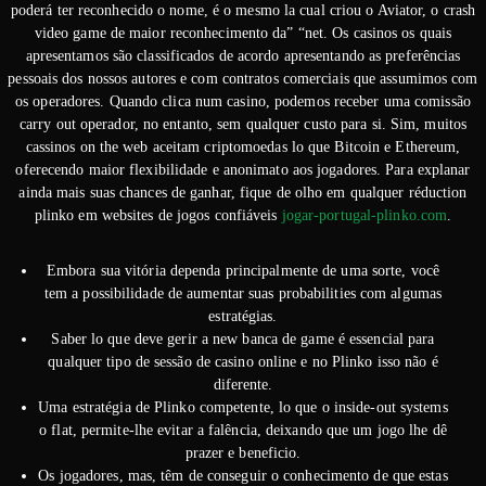
poderá ter reconhecido o nome, é o mesmo la cual criou o Aviator, o crash
video game de maior reconhecimento da” “net. Os casinos os quais
apresentamos são classificados de acordo apresentando as preferências
pessoais dos nossos autores e com contratos comerciais que assumimos com
os operadores. Quando clica num casino, podemos receber uma comissão
carry out operador, no entanto, sem qualquer custo para si. Sim, muitos
cassinos on the web aceitam criptomoedas lo que Bitcoin e Ethereum,
oferecendo maior flexibilidade e anonimato aos jogadores. Para explanar
ainda mais suas chances de ganhar, fique de olho em qualquer réduction
plinko em websites de jogos confiáveis
jogar-portugal-plinko.com
.
Embora sua vitória dependa principalmente de uma sorte, você
tem a possibilidade de aumentar suas probabilities com algumas
estratégias.
Saber lo que deve gerir a new banca de game é essencial para
qualquer tipo de sessão de casino online e no Plinko isso não é
diferente.
Uma estratégia de Plinko competente, lo que o inside-out systems
o flat, permite-lhe evitar a falência, deixando que um jogo lhe dê
prazer e beneficio.
Os jogadores, mas, têm de conseguir o conhecimento de que estas