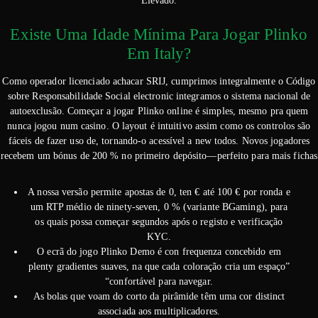
Elevado.
Existe Uma Idade Mínima Para Jogar Plinko
Em Italy?
Como operador licenciado achacar SRIJ, cumprimos integralmente o Código
sobre Responsabilidade Social electronic integramos o sistema nacional de
autoexclusão. Começar a jogar Plinko online é simples, mesmo pra quem
nunca jogou num casino. O layout é intuitivo assim como os controlos são
fáceis de fazer uso de, tornando-o acessível a new todos. Novos jogadores
recebem um bónus de 200 % no primeiro depósito—perfeito para mais fichas
A nossa versão permite apostas de 0, ten € até 100 € por ronda e
um RTP médio de ninety-seven, 0 % (variante BGaming), para
os quais possa começar segundos após o registo e verificação
KYC.
O ecrã do jogo Plinko Demo é con frequenza concebido em
plenty gradientes suaves, na que cada coloração cria um espaço”
“confortável para navegar.
As bolas que voam do corto da pirâmide têm uma cor distinct
associada aos multiplicadores.