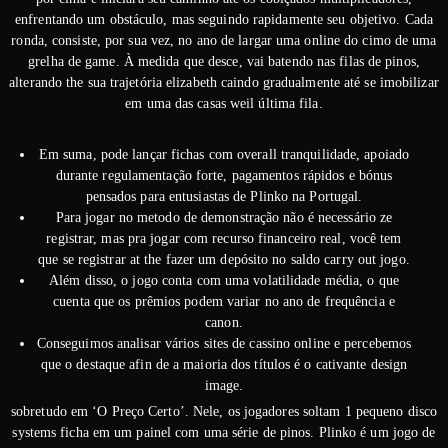
enfrentando um obstáculo, mas seguindo rapidamente seu objetivo. Cada
ronda, consiste, por sua vez, no ano de largar uma online do cimo de uma
grelha de game. À medida que desce, vai batendo nas filas de pinos,
alterando the sua trajetória elizabeth caindo gradualmente até se imobilizar
em uma das casas weil última fila.
Em suma, pode lançar fichas com overall tranquilidade, apoiado
durante regulamentação forte, pagamentos rápidos e bónus
pensados para entusiastas de Plinko na Portugal.
Para jogar no metodo de demonstração não é necessário ze
registrar, mas pra jogar com recurso financeiro real, você tem
que se registrar at the fazer um depósito no saldo carry out jogo.
Além disso, o jogo conta com uma volatilidade média, o que
cuenta que os prêmios podem variar no ano de frequência e
canon.
Conseguimos analisar vários sites de cassino online e percebemos
que o destaque afin de a maioria dos títulos é o cativante design
image.
sobretudo em ‘O Preço Certo’. Nele, os jogadores soltam 1 pequeno disco
systems ficha em um painel com uma série de pinos. Plinko é um jogo de