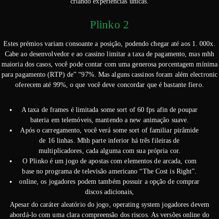
criando experiências únicas.
Plinko 2
Estes prémios variam consoante a posição, podendo chegar até aos 1. 000x.
Cabe ao desenvolvedor e ao cassino limitar a taxa de pagamento, mas mhh
maioria dos casos, você pode contar com uma generosa porcentagem mínima
para pagamento (RTP) de” “97%. Mas alguns cassinos foram além electronic
oferecem até 99%, o que você deve concordar que é bastante fiero.
A taxa de frames é limitada some sort of 60 fps afin de poupar
bateria em telemóveis, mantendo a new animação suave.
Após o carregamento, você verá some sort of familiar pirâmide
de 16 linhas. Mhh parte inferior há três fileiras de
multiplicadores, cada alguma com sua própria cor.
O Plinko é um jogo de apostas com elementos de arcada, com
base no programa de televisão americano “The Cost is Right”.
online, os jogadores podem também possuir a opção de comprar
discos adicionais,
Apesar do caráter aleatório do jogo, operating system jogadores devem
abordá-lo com uma clara compreensão dos riscos. As versões online do