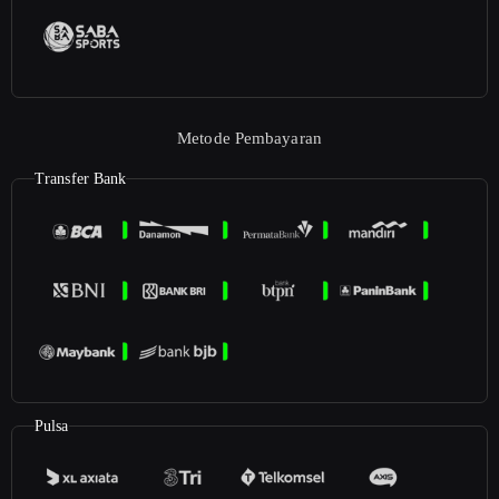
Metode Pembayaran
Transfer Bank
Pulsa