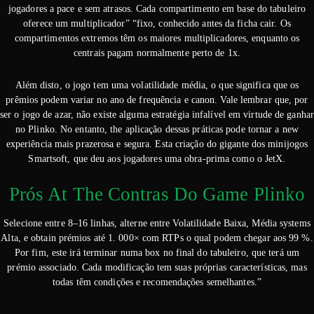
jogadores a pace e sem atrasos. Cada compartimento em base do tabuleiro
oferece um multiplicador” “fixo, conhecido antes da ficha cair. Os
compartimentos extremos têm os maiores multiplicadores, enquanto os
centrais pagam normalmente perto de 1x.
Além disto, o jogo tem uma volatilidade média, o que significa que os
prêmios podem variar no ano de frequência e canon. Vale lembrar que, por
ser o jogo de azar, não existe alguma estratégia infalível em virtude de ganhar
no Plinko. No entanto, the aplicação dessas práticas pode tornar a new
experiência mais prazerosa e segura. Esta criação do gigante dos minijogos
Smartsoft, que deu aos jogadores uma obra-prima como o JetX.
Prós At The Contras Do Game Plinko
Selecione entre 8–16 linhas, alterne entre Volatilidade Baixa, Média systems
Alta, e obtain prémios até 1. 000× com RTPs o qual podem chegar aos 99 %.
Por fim, este irá terminar numa box no final do tabuleiro, que terá um
prémio associado. Cada modificação tem suas próprias características, mas
todas têm condições e recomendações semelhantes.”