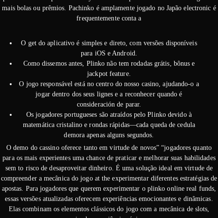
mais bolas ou prêmios. Pachinko é amplamente jogado no Japão electronic é
frequentemente conta a
O get do aplicativo é simples e direto, com versões disponíveis
para iOS e Android.
Como dissemos antes, Plinko não tem rodadas grátis, bônus e
jackpot feature.
O jogo responsável está no centro do nosso casino, ajudando-o a
jogar dentro dos seus lignes e a reconhecer quando é
consideración de parar.
Os jogadores portugueses são atraídos pelo Plinko devido à
matemática cristalino e rondas rápidas—cada queda de cedula
demora apenas alguns segundos.
O demo do cassino oferece tanto em virtude de novos” “jogadores quanto
para os mais experientes uma chance de praticar e melhorar suas habilidades
sem to risco de desaproveitar dinheiro. É uma solução ideal em virtude de
compreender a mecânica do jogo at the experimentar diferentes estratégias de
apostas. Para jogadores que querem experimentar o plinko online real funds,
essas versões atualizadas oferecem experiências emocionantes e dinâmicas.
Elas combinam os elementos clássicos do jogo com a mecânica de slots,