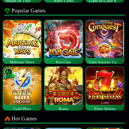
Power of Thor Megaways
Aztec Gems
Gates of Gatot Kaca
Popular Games
Mahjong Ways
Koi Gate
Gem Saviour Conquest
Gold Blitz
Roma
Fiery Sevens
Hot Games