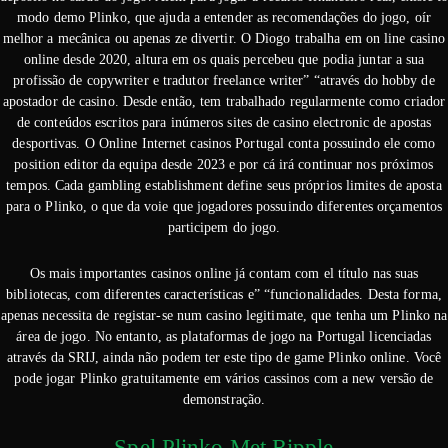
modo demo Plinko, que ajuda a entender as recomendações do jogo, oír
melhor a mecânica ou apenas ze divertir. O Diogo trabalha em on line casino
online desde 2020, altura em os quais percebeu que podia juntar a sua
profissão de copywriter e tradutor freelance writer” “através do hobby de
apostador de casino. Desde então, tem trabalhado regularmente como criador
de conteúdos escritos para inúmeros sites de casino electronic de apostas
desportivas. O Online Internet casinos Portugal conta possuindo ele como
position editor da equipa desde 2023 e por cá irá continuar nos próximos
tempos. Cada gambling establishment define seus próprios limites de aposta
para o Plinko, o que da voie que jogadores possuindo diferentes orçamentos
participem do jogo.
Os mais importantes casinos online já contam com el título nas suas
bibliotecas, com diferentes características e” “funcionalidades. Desta forma,
apenas necessita de registar-se num casino legitimate, que tenha um Plinko na
área de jogo. No entanto, as plataformas de jogo na Portugal licenciadas
através da SRIJ, ainda não podem ter este tipo de game Plinko online. Você
pode jogar Plinko gratuitamente em vários cassinos com a new versão de
demonstração.
Spel Plinko Met Ripple