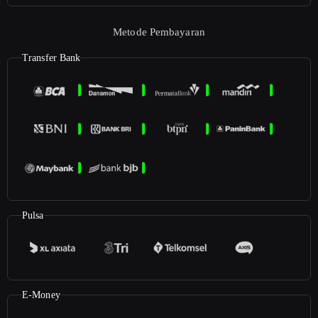
Metode Pembayaran
Transfer Bank
Pulsa
E-Money