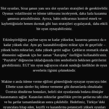
Slot oyunları, biraz şansın yanı sıra slot oyunları stratejileri de gerektirebilir.
Oyunun volatilitesini ve ödeme tablosunu inceleyerek, daha fazla kazanma
şansınızı artırabilirsiniz. Ayrıca, bahis miktarınızı kontrol etmek ve
kaybettiğinizde hemen durmak gibi bazı stratejileri uygulayarak, daha etkili
bir oyun oynayabilirsiniz.
Etkinleştirdiğiniz payline sayısı ne kadar yüksekse, kazanma şansınız da o
kadar yüksek olur. Aynı şey kazanabileceğiniz miktar için de geçerlidir –
yüksek bahis miktarları, daha yüksek getiri sağlar. Çarkların otomatik olarak
dönmesini sağlamak için her zaman “Autoplay” özelliğini kullanabilirsiniz.
“Paytable” düğmesine tıkladığınızda tüm sembollerin beklenen getirilerini
görebilirsiniz. EGT’nin oyun sağlayıcısı olarak sunduğu özellikler de oyun
severlerin ilgisini çekmektedir.
Makine o anda ödeme verme eğilimi gösterdiğinde oynayan oyuncuya öder.
Elbette uzun süreler hiç ödeme vermeme gibi durumlarda olmaktadır.
Ücretsiz döndürme bonusları, belirli slot oyunlarında bedava dönüşler
kazanmanızı sağlar. Kazanılan miktarlar genellikle çevrim şartlarına tabi olur
ve bu şartlar tamamlandıktan sonra çekilebilir. Hedefimiz, Türkiye’deki
oyunculara hitap eden, keyifli ve kazandırma potansiyeli yüksek oyunları