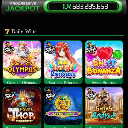
Daily Wins
Gates of Olympus
Starlight Princess
Sweet Bonanza