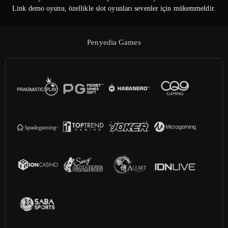
Link demo oyunu, özellikle slot oyunları sevenler için mükemmeldir.
Penyedia Games