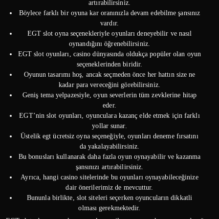
artırabilirsiniz.
Böylece farklı bir oyuna kar oranınızla devam edebilme şansınız
vardır.
EGT slot oyna seçenekleriyle oyunları deneyebilir ve nasıl
oynandığını öğrenebilirsiniz.
EGT slot oyunları, casino dünyasında oldukça popüler olan oyun
seçeneklerinden biridir.
Oyunun tasarımı hoş, ancak seçmeden önce her hattın size ne
kadar para vereceğini görebilirsiniz.
Geniş tema yelpazesiyle, oyun severlerin tüm zevklerine hitap
eder.
EGT’nin slot oyunları, oyunculara kazanç elde etmek için farklı
yollar sunar.
Üstelik egt ücretsiz oyna seçeneğiyle, oyunları deneme fırsatını
da yakalayabilirsiniz.
Bu bonusları kullanarak daha fazla oyun oynayabilir ve kazanma
şansınızı artırabilirsiniz.
Ayrıca, hangi casino sitelerinde bu oyunları oynayabileceğinize
dair önerilerimiz de mevcuttur.
Bununla birlikte, slot siteleri seçerken oyuncuların dikkatli
olması gerekmektedir.