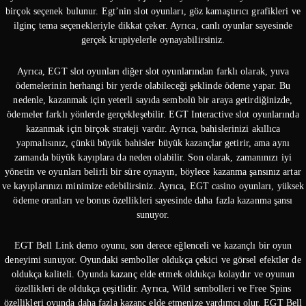
birçok seçenek bulunur. Egt’nin slot oyunları, göz kamaştırıcı grafikleri ve
ilginç tema seçenekleriyle dikkat çeker. Ayrıca, canlı oyunlar sayesinde
gerçek krupiyelerle oynayabilirsiniz.
Ayrıca, EGT slot oyunları diğer slot oyunlarından farklı olarak, yuva
ödemelerinin herhangi bir yerde olabileceği şeklinde ödeme yapar. Bu
nedenle, kazanmak için yeterli sayıda sembolü bir araya getirdiğinizde,
ödemeler farklı yönlerde gerçekleşebilir. EGT Interactive slot oyunlarında
kazanmak için birçok strateji vardır. Ayrıca, bahislerinizi akıllıca
yapmalısınız, çünkü büyük bahisler büyük kazançlar getirir, ama aynı
zamanda büyük kayıplara da neden olabilir. Son olarak, zamanınızı iyi
yönetin ve oyunları belirli bir süre oynayın, böylece kazanma şansınız artar
ve kayıplarınızı minimize edebilirsiniz. Ayrıca, EGT casino oyunları, yüksek
ödeme oranları ve bonus özellikleri sayesinde daha fazla kazanma şansı
sunuyor.
EGT Bell Link demo oyunu, son derece eğlenceli ve kazançlı bir oyun
deneyimi sunuyor. Oyundaki semboller oldukça çekici ve görsel efektler de
oldukça kaliteli. Oyunda kazanç elde etmek oldukça kolaydır ve oyunun
özellikleri de oldukça çeşitlidir. Ayrıca, Wild sembolleri ve Free Spins
özellikleri oyunda daha fazla kazanç elde etmenize yardımcı olur. EGT Bell