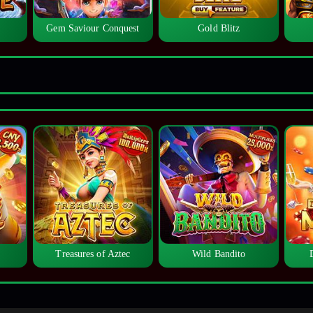
Gem Saviour Conquest
Gold Blitz
Treasures of Aztec
Wild Bandito