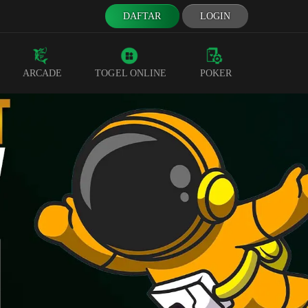
DAFTAR
LOGIN
ARCADE
TOGEL ONLINE
POKER