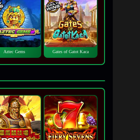
Aztec Gems
Gates of Gatot Kaca