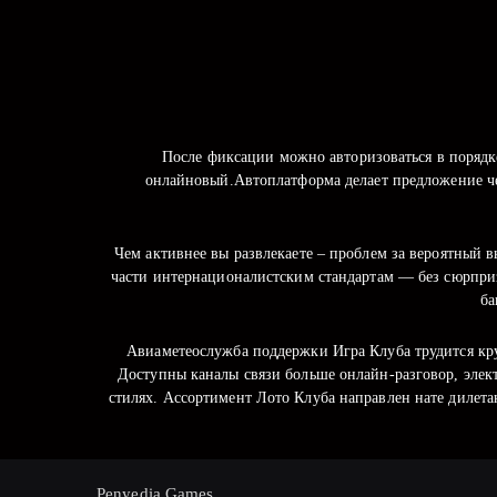
После фиксации можно авторизоваться в порядке
онлайновый.Автоплатформа делает предложение че
Чем активнее вы развлекаете – проблем за вероятный
части интернационалистским стандартам — без сюрприз
ба
Авиаметеослужба поддержки Игра Клуба трудится кру
Доступны каналы связи больше онлайн-разговор, элек
стилях. Ассортимент Лото Клуба направлен нате дилета
Penyedia Games