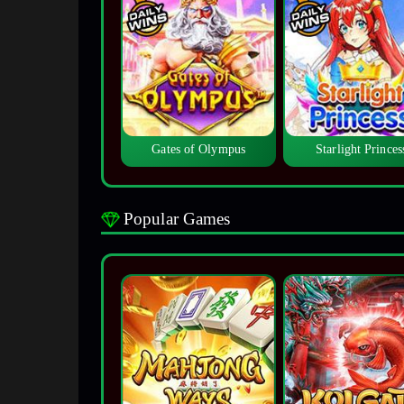
Gates of Olympus
Starlight Princes
Popular Games