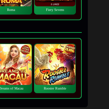
Roma
Fiery Sevens
Dreams of Macau
Rooster Rumble