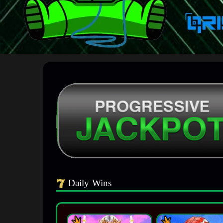
Daily Wins