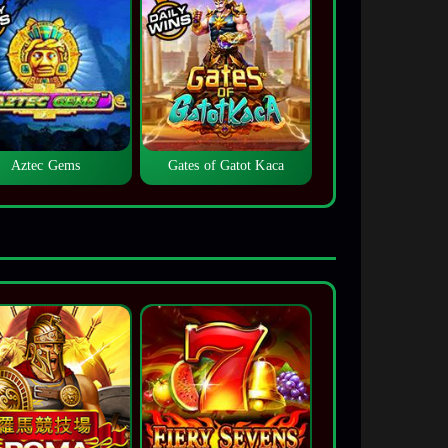
Aztec Gems
Gates of Gatot Kaca