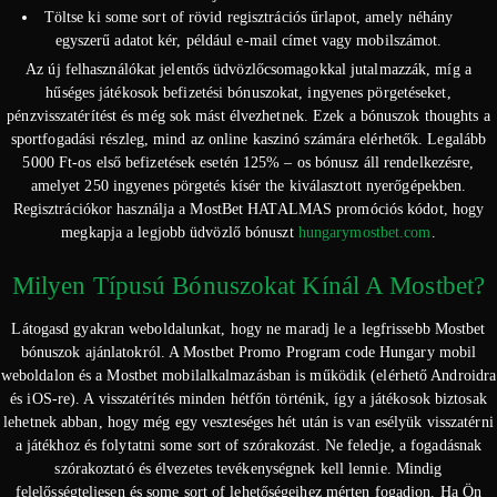
Töltse ki some sort of rövid regisztrációs űrlapot, amely néhány
egyszerű adatot kér, például e-mail címet vagy mobilszámot.
Az új felhasználókat jelentős üdvözlőcsomagokkal jutalmazzák, míg a
hűséges játékosok befizetési bónuszokat, ingyenes pörgetéseket,
pénzvisszatérítést és még sok mást élvezhetnek. Ezek a bónuszok thoughts a
sportfogadási részleg, mind az online kaszinó számára elérhetők. Legalább
5000 Ft-os első befizetések esetén 125% – os bónusz áll rendelkezésre,
amelyet 250 ingyenes pörgetés kísér the kiválasztott nyerőgépekben.
Regisztrációkor használja a MostBet HATALMAS promóciós kódot, hogy
megkapja a legjobb üdvözlő bónuszt
hungarymostbet.com
.
Milyen Típusú Bónuszokat Kínál A Mostbet?
Látogasd gyakran weboldalunkat, hogy ne maradj le a legfrissebb Mostbet
bónuszok ajánlatokról. A Mostbet Promo Program code Hungary mobil
weboldalon és a Mostbet mobilalkalmazásban is működik (elérhető Androidra
és iOS-re). A visszatérítés minden hétfőn történik, így a játékosok biztosak
lehetnek abban, hogy még egy veszteséges hét után is van esélyük visszatérni
a játékhoz és folytatni some sort of szórakozást. Ne feledje, a fogadásnak
szórakoztató és élvezetes tevékenységnek kell lennie. Mindig
felelősségteljesen és some sort of lehetőségeihez mérten fogadjon. Ha Ön