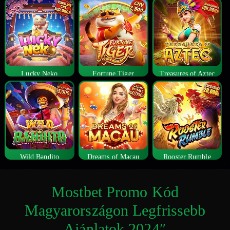
Lucky Neko
Fortune Tiger
Treasures of Aztec
Wild Bandito
Dreams of Macau
Rooster Rumble
Mostbet Promo Kód
Magyarországon Legfrissebb
Ajánlatok 2024″