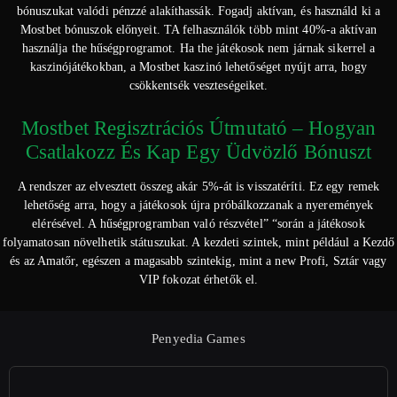
bónuszukat valódi pénzzé alakíthassák. Fogadj aktívan, és használd ki a
Mostbet bónuszok előnyeit. TA felhasználók több mint 40%-a aktívan
használja the hűségprogramot. Ha the játékosok nem járnak sikerrel a
kaszinójátékokban, a Mostbet kaszinó lehetőséget nyújt arra, hogy
csökkentsék veszteségeiket.
Mostbet Regisztrációs Útmutató – Hogyan
Csatlakozz És Kap Egy Üdvözlő Bónuszt
A rendszer az elvesztett összeg akár 5%-át is visszatéríti. Ez egy remek
lehetőség arra, hogy a játékosok újra próbálkozzanak a nyeremények
elérésével. A hűségprogramban való részvétel” “során a játékosok
folyamatosan növelhetik státuszukat. A kezdeti szintek, mint például a Kezdő
és az Amatőr, egészen a magasabb szintekig, mint a new Profi, Sztár vagy
VIP fokozat érhetők el.
Penyedia Games