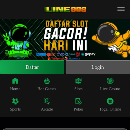
Beranda
Slot Online
Live Casino
Sportsbook
Arcade
Togel Online
Daftar
Login
Poker
Whatsapp
Home
Hot Games
Slots
Live Casino
Telegram
Sports
Arcade
Poker
Togel Online
Livechat