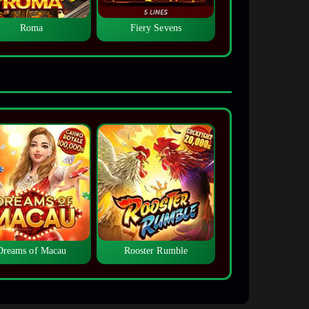
Roma
Fiery Sevens
Dreams of Macau
Rooster Rumble