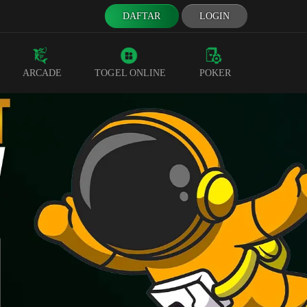
DAFTAR
LOGIN
ARCADE
TOGEL ONLINE
POKER