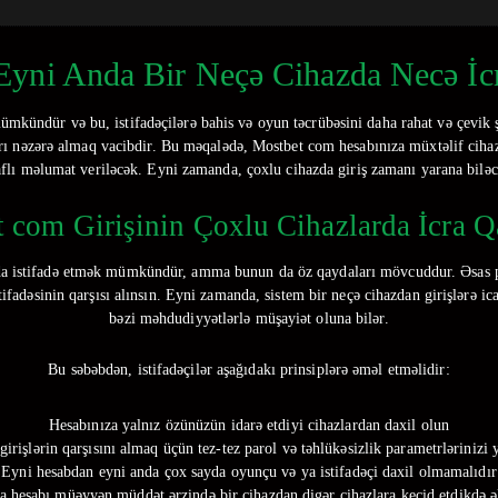
Eyni Anda Bir Neçə Cihazda Necə İc
mümkündür və bu, istifadəçilərə bahis və oyun təcrübəsini daha rahat və çevik
rı nəzərə almaq vacibdir. Bu məqalədə, Mostbet com hesabınıza müxtəlif cihazl
aflı məlumat veriləcək. Eyni zamanda, çoxlu cihazda giriş zamanı yarana biləcə
 com Girişinin Çoxlu Cihazlarda İcra Q
a istifadə etmək mümkündür, amma bunun da öz qaydaları mövcuddur. Əsas prin
tifadəsinin qarşısı alınsın. Eyni zamanda, sistem bir neçə cihazdan girişlərə ic
bəzi məhdudiyyətlərlə müşayiət oluna bilər.
Bu səbəbdən, istifadəçilər aşağıdakı prinsiplərə əməl etməlidir:
Hesabınıza yalnız özünüzün idarə etdiyi cihazlardan daxil olun
girişlərin qarşısını almaq üçün tez-tez parol və təhlükəsizlik parametrlərinizi 
Eyni hesabdan eyni anda çox sayda oyunçu və ya istifadəçi daxil olmamalıdır
a hesabı müəyyən müddət ərzində bir cihazdan digər cihazlara keçid etdikdə əl