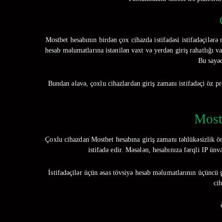
Mostbet hesabının birdən çox cihazda istifadəsi istifadəçilərə
hesab məlumatlarına istənilən vaxt və yerdən giriş rahatlığı
Bu sayəd
Bundan əlavə, çoxlu cihazlardan giriş zamanı istifadəçi öz pro
Most
Çoxlu cihazdan Mostbet hesabına giriş zamanı təhlükəsizlik ön 
istifadə edir. Məsələn, hesabınıza fərqli IP ünv
İstifadəçilər üçün əsas tövsiyə hesab məlumatlarının üçüncü ş
cih