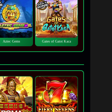
Aztec Gems
Gates of Gatot Kaca