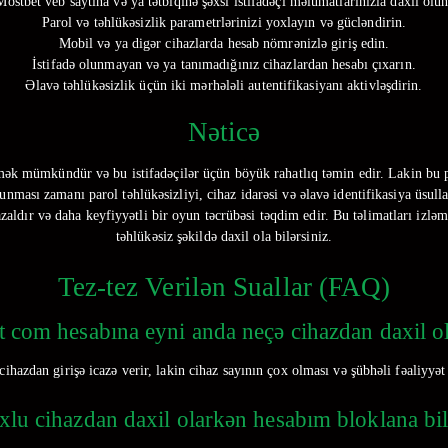
Mostbet veb saytına və ya tətbiqinə şəxsi istifadəçi məlumatlarınızla daxil olun
Parol və təhlükəsizlik parametrlərinizi yoxlayın və gücləndirin.
Mobil və ya digər cihazlarda hesab nömrənizlə giriş edin.
İstifadə olunmayan və ya tanımadığınız cihazlardan hesabı çıxarın.
Əlavə təhlükəsizlik üçün iki mərhələli autentifikasiyanı aktivləşdirin.
Nəticə
mək mümkündür və bu istifadəçilər üçün böyük rahatlıq təmin edir. Lakin bu p
unması zamanı parol təhlükəsizliyi, cihaz idarəsi və əlavə identifikasiya üsull
zaldır və daha keyfiyyətli bir oyun təcrübəsi təqdim edir. Bu təlimatları izlə
təhlükəsiz şəkildə daxil ola bilərsiniz.
Tez-tez Verilən Suallar (FAQ)
t com hesabına eyni anda neçə cihazdan daxil o
ihazdan girişə icazə verir, lakin cihaz sayının çox olması və şübhəli fəaliyyət
xlu cihazdan daxil olarkən hesabım bloklana bi