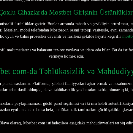
Çoxlu Cihazlarda Mostbet Girişinin Üstünlüklər
 müxtəlif üstünlüklər gətirir. Bunlar arasında rahatlı və çevikliyin artırılmas
 var. Məsələn, mobil telefondan Mostbet-in rəsmi tətbiqi vasitəsilə, eyni zam
ə, oyun və bahis prosesləri davamlı və fasiləsiz şəkildə həyata keçirilir
mostb
fil məlumatlarını və balansını tez-tez yoxlaya və idarə edə bilər. Bu da istifad
verməyə kömək edir.
bet com-da Təhlükəsizlik və Məhdudiyy
planda saxlanılır. Platforma, şübhəli fəaliyyətləri aşkar etmək və hesabınızı
anlarından daxil olduqda, əlavə təhlükəsizlik yoxlamaları tətbiq olunacaq ki, bu 
əxslərlə paylaşılmaması, güclü parol seçilməsi və iki mərhələli autentifikasiya 
azdan eyni anda daxil olsa belə, təhlükəsizlik təminatları güclü şəkildə işləyəc
Əlavə olaraq, Mostbet com istifadəçilərə aşağıdakı məhdudiyyətləri tətbiq edir