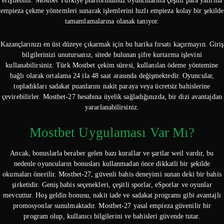
erişilebilir. Mostbet Türkiye platformumuz oyuncularına çeşitli para yatırma
empieza çekme yöntemleri sunarak işlemlerini hızlı empieza kolay bir şekilde
tamamlamalarına olanak tanıyor.
Kazançlarınızı en üst düzeye çıkarmak için bu harika fırsatı kaçırmayın. Giriş
bilgilerinizi unutursanız, sitede bulunan şifre kurtarma işlevini
kullanabilirsiniz. Türk Mostbet çekim süresi, kullanılan ödeme yöntemine
bağlı olarak ortalama 24 ila 48 saat arasında değişmektedir. Oyuncular,
topladıkları sadakat puanlarını nakit paraya veya ücretsiz bahislerine
çevirebilirler. Mostbet-27 hesabına üyelik sağladığınızda, bir dizi avantajdan
yararlanabilirsiniz.
Mostbet Uygulaması Var Mı?
Ancak, bonuslarla beraber gelen bazı kurallar ve şartlar weil vardır, bu
nedenle oyuncuların bonusları kullanmadan önce dikkatli bir şekilde
okumaları önerilir. Mostbet-27, güvenli bahis deneyimi sunan deki bir bahis
şirketidir. Geniş bahis seçenekleri, çeşitli sporlar, eSporlar ve oyunlar
mevcuttur. Hoş geldin bonusu, nakit iade ve sadakat programı gibi avantajlı
promosyonlar sunulmaktadır. Mostbet-27 yasal empieza güvenilir bir
program olup, kullanıcı bilgilerini ve bahisleri güvende tutar.