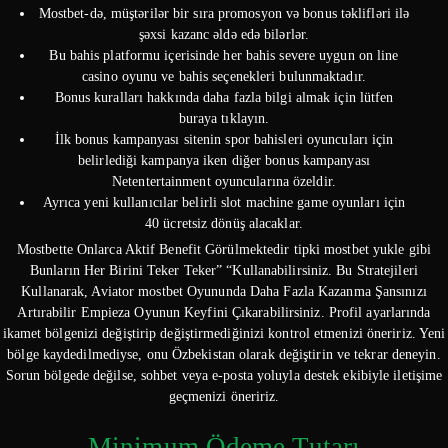
Mostbet-də, müştərilər bir sıra promosyon və bonus təklifləri ilə
şəxsi kazanc əldə edə bilərlər.
Bu bahis platformu içerisinde her bahis severe uygun on line
casino oyunu ve bahis seçenekleri bulunmaktadır.
Bonus kuralları hakkında daha fazla bilgi almak için lütfen
buraya tıklayın.
İlk bonus kampanyası sitenin spor bahisleri oyuncuları için
belirlediği kampanya iken diğer bonus kampanyası
Netentertainment oyuncularına özeldir.
Ayrıca yeni kullanıcılar belirli slot machine game oyunları için
40 ücretsiz dönüş alacaklar.
Mostbette Onlarca Aktif Benefit Görülmektedir tipki mostbet yukle gibi
Bunların Her Birini Teker Teker” “Kullanabilirsiniz. Bu Stratejileri
Kullanarak, Aviator mostbet Oyununda Daha Fazla Kazanma Şansınızı
Artırabilir Empieza Oyunun Keyfini Çıkarabilirsiniz. Profil ayarlarında
ikamet bölgenizi değiştirip değiştirmediğinizi kontrol etmenizi öneririz. Yeni
bölge kaydedilmediyse, onu Özbekistan olarak değiştirin ve tekrar deneyin.
Sorun bölgede değilse, sohbet veya e-posta yoluyla destek ekibiyle iletişime
geçmenizi öneririz.
Minimum Ödeme Tutarı