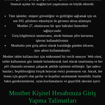
finansal açıdan bir mağduriyet yaşamaması en büyük etkendir.
Tüm işlemler, müşteri güvenliğini ve gizliliğini sağlamak için en
son SSL şifreleme teknolojisi ile güvence altına alınmıştır.
Mostbet-27, uluslararası bir spor bahisleri hizmetleri
sağlayıcısıdır.
Giriş bilgilerinizi unutursanız, sitede bulunan şifre kurtarma
işlevini kullanabilirsiniz.
Mostbahis yeni giriş adresi olarak kurulduğu günden itibaren,
aynı adresi kullanmaktadır.
Mostbet tablet kullanıcıları için mükemmel bir tercih sunuyor. Web sitesi,
tablet kullanımını göz önünde bulundurarak özel olarak tasarlanmış ve her
pill cihazında sorunsuz çalışacak şekilde optimize edilmiştir. İşte sadece
bazıları; Seçebileceğiniz birçok heyecan verici promosyon var. Ancak, her
bonus için geçerli olan şartlar ve koşulları unutmamak önemlidir, bunlar
bahis gereksinimlerini, oyun kısıtlamalarını ve geçerlilik süresini içerir.
Mostbet Kişisel Hesabınıza Giriş
Yapma Talimatları