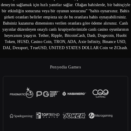
deneyim sağlamak için hızlı yanıtlar sağlar. Olağan bahislerde, bir bahisçiyle
bir etkinliğin sonucuna veya bir oyunun sonucuna” “bahis oynarsınız. Bahis
şirketi oranları belirler empieza siz de bu oranlara bahis oynayabilirsiniz.
Bahsiniz kazanırsa dimensions verilen oranlara göre ödeme alırsınız. Canlı
yayınlar düzenleyen onaylı canlı krupiyerlerimizle canlı casino oyunlarının
heyecanını yaşayın. Tether, Ripple, BitcoinCash, Dash, Dogecoin, Huobi
Token, HUSD, Casino Coin, TRON, ADA, Axie Infinity, Binance USD,
DAI, Dexsport, TrueUSD, UNITED STATES DOLLAR Coin ve ZChash.
Penyedia Games