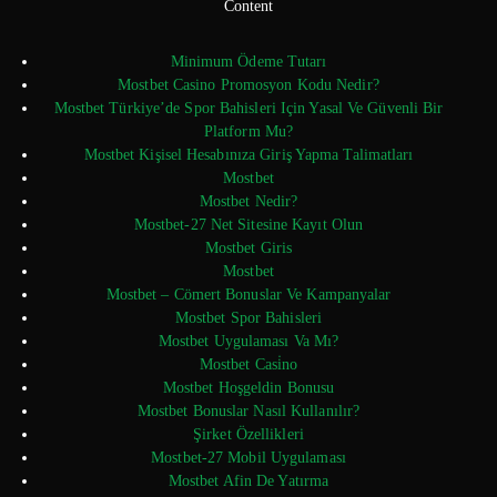
Content
Minimum Ödeme Tutarı
Mostbet Casino Promosyon Kodu Nedir?
Mostbet Türkiye’de Spor Bahisleri Için Yasal Ve Güvenli Bir
Platform Mu?
Mostbet Kişisel Hesabınıza Giriş Yapma Talimatları
Mostbet
Mostbet Nedir?
Mostbet-27 Net Sitesine Kayıt Olun
Mostbet Giris
Mostbet
Mostbet – Cömert Bonuslar Ve Kampanyalar
Mostbet Spor Bahisleri
Mostbet Uygulaması Va Mı?
Mostbet Casi̇no
Mostbet Hoşgeldin Bonusu
Mostbet Bonuslar Nasıl Kullanılır?
Şirket Özellikleri
Mostbet-27 Mobil Uygulaması
Mostbet Afin De Yatırma