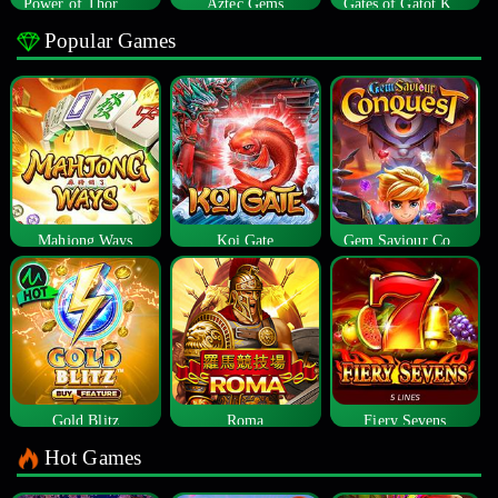
Power of Thor Megaways
Aztec Gems
Gates of Gatot Kaca
Popular Games
Mahjong Ways
Koi Gate
Gem Saviour Conquest
Gold Blitz
Roma
Fiery Sevens
Hot Games