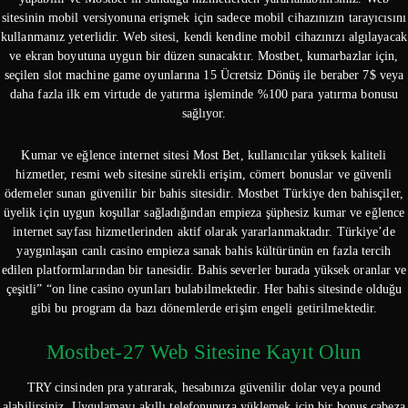
sitesinin mobil versiyonuna erişmek için sadece mobil cihazınızın tarayıcısını
kullanmanız yeterlidir. Web sitesi, kendi kendine mobil cihazınızı algılayacak
ve ekran boyutuna uygun bir düzen sunacaktır. Mostbet, kumarbazlar için,
seçilen slot machine game oyunlarına 15 Ücretsiz Dönüş ile beraber 7$ veya
daha fazla ilk em virtude de yatırma işleminde %100 para yatırma bonusu
sağlıyor.
Kumar ve eğlence internet sitesi Most Bet, kullanıcılar yüksek kaliteli
hizmetler, resmi web sitesine sürekli erişim, cömert bonuslar ve güvenli
ödemeler sunan güvenilir bir bahis sitesidir. Mostbet Türkiye den bahisçiler,
üyelik için uygun koşullar sağladığından empieza şüphesiz kumar ve eğlence
internet sayfası hizmetlerinden aktif olarak yararlanmaktadır. Türkiye’de
yaygınlaşan canlı casino empieza sanak bahis kültürünün en fazla tercih
edilen platformlarından bir tanesidir. Bahis severler burada yüksek oranlar ve
çeşitli” “on line casino oyunları bulabilmektedir. Her bahis sitesinde olduğu
gibi bu program da bazı dönemlerde erişim engeli getirilmektedir.
Mostbet-27 Web Sitesine Kayıt Olun
TRY cinsinden pra yatırarak, hesabınıza güvenilir dolar veya pound
alabilirsiniz. Uygulamayı akıllı telefonunuza yüklemek için bir bonus cabeza