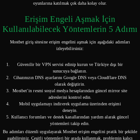
oyunlarına katılmak çok daha kolay olur.
Erişim Engeli Aşmak İçin
Kullanılabilecek Yöntemlerin 5 Adımı
Mostbet giriş sitesine erişim engelini aşmak için aşağıdaki adımları
izleyebilirsiniz:
Güvenilir bir VPN servisi edinip kurun ve Türkiye dışı bir
sunucuya bağlanın.
Cihazınızın DNS ayarlarını Google DNS veya Cloudflare DNS
olarak değiştirin.
Mostbet’in resmi sosyal medya hesaplarından güncel mirror site
adreslerini kontrol edin.
Mobil uygulamayı indirerek uygulama üzerinden erişimi
deneyin.
Kullanıcı forumları ve destek kanallarından yardım alarak güncel
yöntemleri takip edin.
Bu adımları düzenli uygulayarak Mostbet erişim engelini pratik bir şekilde
aşabilirsiniz. Çeşitli yöntemleri bir arada kullanmak, problemin kalıcı