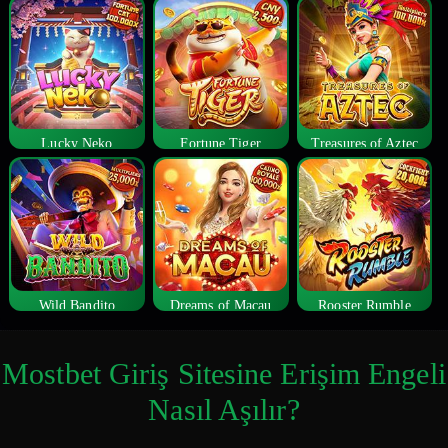
Lucky Neko
Fortune Tiger
Treasures of Aztec
Wild Bandito
Dreams of Macau
Rooster Rumble
Mostbet Giriş Sitesine Erişim Engeli
Nasıl Aşılır?