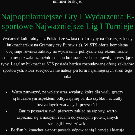
nimmer brakuje.
Najpopularniejsze Gry I Wydarzenia E-
sportowe Najważniejsze Lig I Turnieje
Wydarzeń kulturalnych z Polski i ze świata (m. in. typy na Oscary, zakłady
bukmacherskie na Grammy czy Eurowizję). W STS oferta kompletna
obejmuje również zakłady na wydarzenia polityczne czy ekonomiczne,
company pozwala uzupełnić coupon bukmacherski o naprawdę interesujące
typy. Legalny bukmacher STS posiada bardzo rozbudowaną ofertę zakładów
sportowych, która zdecydowanie należy perform najsilniejszych stron tego
buka.
Warto zauważyć, że wpłaty oraz wypłaty, które dla wielu graczy
są kluczowym aspektem, odbywają się bardzo szybko i actually
bez żadnych znaczących przeszkód.
Zanim postawisz swój pierwszy zakład na esporty, warto
zapoznać się z naszymi radami dotyczącymi potencjalnych
strategii i wskazówek.
BetFan bukmacher e-sport posiada odpowiednią licencję i kieruje