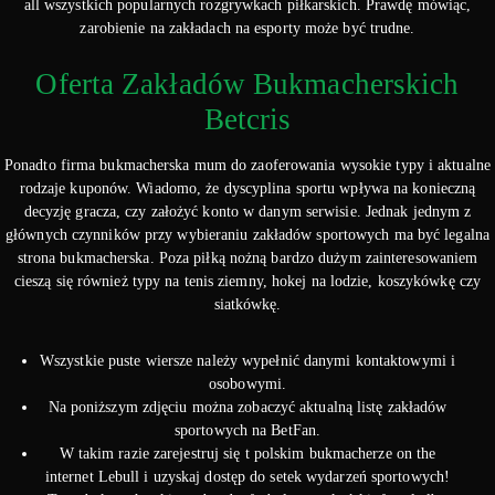
all wszystkich popularnych rozgrywkach piłkarskich. Prawdę mówiąc,
zarobienie na zakładach na esporty może być trudne.
Oferta Zakładów Bukmacherskich
Betcris
Ponadto firma bukmacherska mum do zaoferowania wysokie typy i aktualne
rodzaje kuponów. Wiadomo, że dyscyplina sportu wpływa na konieczną
decyzję gracza, czy założyć konto w danym serwisie. Jednak jednym z
głównych czynników przy wybieraniu zakładów sportowych ma być legalna
strona bukmacherska. Poza piłką nożną bardzo dużym zainteresowaniem
cieszą się również typy na tenis ziemny, hokej na lodzie, koszykówkę czy
siatkówkę.
Wszystkie puste wiersze należy wypełnić danymi kontaktowymi i
osobowymi.
Na poniższym zdjęciu można zobaczyć aktualną listę zakładów
sportowych na BetFan.
W takim razie zarejestruj się t polskim bukmacherze on the
internet Lebull i uzyskaj dostęp do setek wydarzeń sportowych!