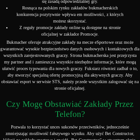
się zasadą odpowiedzialnej gry.
Rosnąca na polskim rynku zakładów bukmacherskich
konkurencja pozytywnie wpływa em możliwości, z których
możesz skorzystać.
Z reguły promocje zakłady online są dostępne na stronie
oficjalnej w zakładce Promocje.
Bukmacher oferuje atrakcyjne zakłady na mecze eSportowe oraz może
gwarantować wysokie bezpieczeństwo danych osobowych i kontaktowych dla
wszystkich zarejestrowanych graczy. Strona bukmacherska jest przejrzysta
my partner and i zamieszcza wszystkie niezbędne informacje, które mogą
ułatwić proces typowania dla nowych graczy. Fuksiarz również zadbał o to,
aby stworzyć specjalną ofertę promocyjną dla aktywnych graczy. Aby
obstawiać esport w serwisie STS, należy przede wszystkim zalogować się na
stronie oficjalnej.
Czy Mogę Obstawiać Zakłady Przez
Telefon?
Pozwala to korzystać unces sukcesów przeciwników, jednocześnie
zmniejszając możliwość fałszywego wyniku. Aby użyć Bet Constructor,