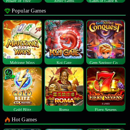
Power of Thor Megaways
Aztec Gems
Gates of Gatot Kaca
Popular Games
Mahjong Ways
Koi Gate
Gem Saviour Conquest
Gold Blitz
Roma
Fiery Sevens
Hot Games