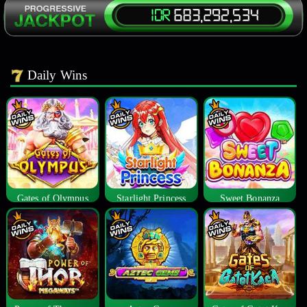
Daily Wins
Gates of Olympus
Starlight Princess
Sweet Bonanza