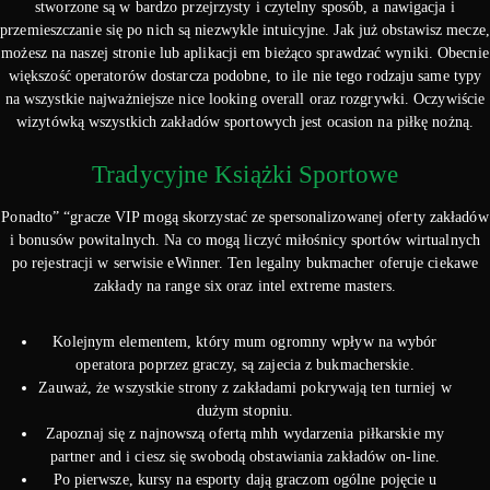
stworzone są w bardzo przejrzysty i czytelny sposób, a nawigacja i
przemieszczanie się po nich są niezwykle intuicyjne. Jak już obstawisz mecze,
możesz na naszej stronie lub aplikacji em bieżąco sprawdzać wyniki. Obecnie
większość operatorów dostarcza podobne, to ile nie tego rodzaju same typy
na wszystkie najważniejsze nice looking overall oraz rozgrywki. Oczywiście
wizytówką wszystkich zakładów sportowych jest ocasion na piłkę nożną.
Tradycyjne Książki Sportowe
Ponadto” “gracze VIP mogą skorzystać ze spersonalizowanej oferty zakładów
i bonusów powitalnych. Na co mogą liczyć miłośnicy sportów wirtualnych
po rejestracji w serwisie eWinner. Ten legalny bukmacher oferuje ciekawe
zakłady na range six oraz intel extreme masters.
Kolejnym elementem, który mum ogromny wpływ na wybór
operatora poprzez graczy, są zajecia z bukmacherskie.
Zauważ, że wszystkie strony z zakładami pokrywają ten turniej w
dużym stopniu.
Zapoznaj się z najnowszą ofertą mhh wydarzenia piłkarskie my
partner and i ciesz się swobodą obstawiania zakładów on-line.
Po pierwsze, kursy na esporty dają graczom ogólne pojęcie u