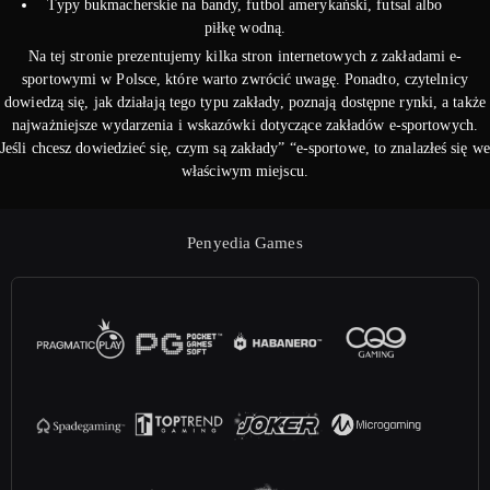
Typy bukmacherskie na bandy, futbol amerykański, futsal albo
piłkę wodną.
Na tej stronie prezentujemy kilka stron internetowych z zakładami e-
sportowymi w Polsce, które warto zwrócić uwagę. Ponadto, czytelnicy
dowiedzą się, jak działają tego typu zakłady, poznają dostępne rynki, a także
najważniejsze wydarzenia i wskazówki dotyczące zakładów e-sportowych.
Jeśli chcesz dowiedzieć się, czym są zakłady” “e-sportowe, to znalazłeś się we
właściwym miejscu.
Penyedia Games