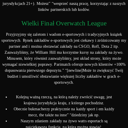
jurysdykcjach 21+). Możesz” “wesprzeć naszą pracę, korzystając z naszych
linków partnerskich lub kodów.
Wielki Finał Overwatch League
Przyjrzyjmy się zaletom i wadom e-sportowych i tradycyjnych książek
sportowych. Rynek zakładów e-sportowych jest ciekawy i zróżnicowany my
partner and i można obstawiać zakłady na CSGO, Rofl, Dota 2 itp.
Zauważyliśmy, że William Hill ma korzystne kursy na zakłady na żywo.
Minusem, który również zauważyliśmy, jest układ strony, który może
wymagać niewielkiej poprawy. Parimatch oferuje nowych klientów +100%
dopasowania pierwszego depozytu.” “[newline]Może to zwiększyć Twój
budżet i umożliwić obstawianie większej liczby zakładów w grach e-
sportowych.
Kolejną ważną rzeczą, na którą należy zwrócić uwagę, jest
krajowa jurysdykcja kraju, z którego pochodzisz.
Obecnie bukmacherzy praktycznie na każdy sport i em każdy
mecz, the także na inne” “dziedziny jak np.
Naszym zdaniem zakłady na żywo watts esportach są
najciekawszą funkcją, na którą można stawiać.