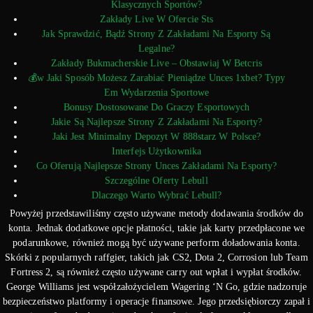
Klasycznych Sportów?
Zakłady Live W Ofercie Sts
Jak Sprawdzić, Bądź Strony Z Zakładami Na Esporty Są
Legalne?
Zakłady Bukmacherskie Live – Obstawiaj W Betcris
💰w Jaki Sposób Możesz Zarabiać Pieniądze Unces 1xbet? Typy
Em Wydarzenia Sportowe
Bonusy Dostosowane Do Graczy Esportowych
Jakie Są Najlepsze Strony Z Zakładami Na Esporty?
Jaki Jest Minimalny Depozyt W 888starz W Polsce?
Interfejs Użytkownika
Co Oferują Najlepsze Strony Unces Zakładami Na Esporty?
Szczególne Oferty Lebull
Dlaczego Warto Wybrać Lebull?
Powyżej przedstawiliśmy często używane metody dodawania środków do
konta. Jednak dodatkowe opcje płatności, takie jak karty przedpłacone we
podarunkowe, również mogą być używane perform doładowania konta.
Skórki z popularnych raffgier, takich jak CS2, Dota 2, Corrosion lub Team
Fortress 2, są również często używane carry out wpłat i wypłat środków.
George Williams jest współzałożycielem Wagering ‘N Go, gdzie nadzoruje
bezpieczeństwo platformy i operacje finansowe. Jego przedsiębiorczy zapał i