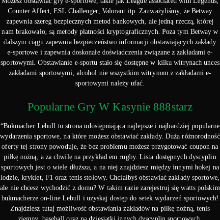
Możesz obstawiać gry e-sportowe, takie jak League associated with Legends,
Counter Affect, ESL Challenger, Valorant itp. Zauważyliśmy, że Betway
zapewnia szereg bezpiecznych metod bankowych, ale jedną rzeczą, której
nam brakowało, są metody płatności kryptograficznych. Poza tym Betway w
dalszym ciągu zapewnia bezpieczeństwo informacji obstawiających zakłady
e-sportowe i zapewnia doskonałe doświadczenia związane z zakładami e-
sportowymi. Obstawianie e-sportu stało się dostępne w kilku witrynach unces
zakładami sportowymi, alcohol nie wszystkim witrynom z zakładami e-
sportowymi należy ufać.
Popularne Gry W Kasynie 888starz
“Bukmacher Lebull to strona udostępniająca najlepsze i najbardziej popularne
wydarzenia sportowe, na które możesz obstawiać zakłady. Duża różnorodność
oferty tej strony powoduje, że bez problemu możesz przygotować coupon na
piłkę nożną, a za chwilę na przykład em rugby. Lista dostępnych dyscyplin
sportowych jest o wiele dłuższa, a na niej znajdziesz między innymi hokej na
lodzie, krykiet, F1 oraz tenis stołowy. Chciałbyś obstawiać zakłady sportowe,
ale nie chcesz wychodzić z domu? W takim razie zarejestruj się watts polskim
bukmacherze on-line Lebull i uzyskaj dostęp do setek wydarzeń sportowych!
Znajdziesz tutaj możliwość obstawiania zakładów na piłkę nożną, tenis
ziemny, baseball oraz na dziesiątki innych dyscyplin sportowych.