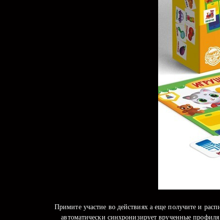
Примите участие во действиях а еще получите и рас
автоматически синхронизирует врученные профиля с