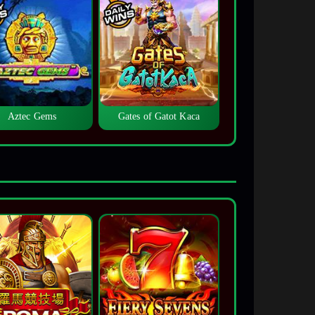
Aztec Gems
Gates of Gatot Kaca