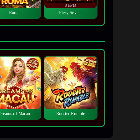
Roma
Fiery Sevens
Dreams of Macau
Rooster Rumble