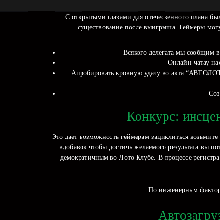
С открытыми глазами для отечесвенного плана бы
существование после выигрыша.
Геймеры могу
Всякого делегата мы сообщим в
Онлайн-чатау на
Апробировать кровную удачу во акта “АВТОЛОТО
Соз
Конкурс: инсце
Это дает возможность геймерам зациклиться возьмите и
вдобавок чтобы достичь желаемого результата вы по
демократичным во Лото Клубе. В процессе регистра
По инженерным фактора
Автозагру