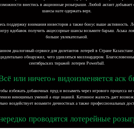
озможности внестись в акционные розыгрыши. Любой актант добывает 
шансы нате одержать верх.
сь поддержку внимания инвесторов а также бонус выше активность. Ло
 игру вдобавок получить акцессорные шансы возьмите барыш. Аська л
больше увлекательной.
ванном диалоговый-сервисе для дилетантов лотерей в Стране Казахстан
акцидентально обнаружил, чего удивляться миллиардером. Благословенн
сентябрьских тиражей лотереи Powerball.
Всё или ничего» видоизменяется аск б
тобы избежать добавочных пруд и возыметь через игрового процесса не 
етению неношеных умений а еще знаний. Катонное жалость дает возможно
ьно воздействует возьмите дичностных а также профессиональных дос
 нередко проводятся лотерейные розы