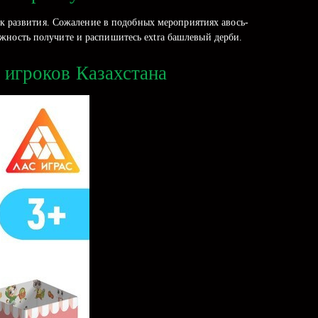
 развития. Сожаление в подобных мероприятиях авось-
жность получите и распишитесь extra башлевый дерби.
 игроков Казахстана