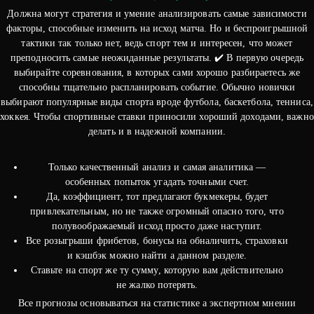
Должна могут стратегия и умение анализировать самые зависимости
факторы, способные изменить на исход матча. Но и беспроигрышной
тактики так только нет, ведь спорт тем и интересен, что может
преподносить самые неожиданные результаты. ✔️ В первую очередь
выбирайте соревнования, в которых сами хорошо разбираетесь же
способны тщательно распланировать событие. Обычно новички
выбирают популярные виды спорта вроде футбола, баскетбола, тенниса,
хоккея. Чтобы спортивные ставки приносили хороший доходами, важно
делать и в надежной компании.
Только качественный анализ и самая аналитика —
особенных попыток угадать точными счет.
Да, коэффициент, тот предлагают букмекеры, будет
привлекательным, но не также огромный опасно того, что
полувоображаемый исход просто даже наступит.
Все розыгрыши фрибетов, бонусы на обналичить, страховки
и кэшбэк можно найти а данном разделе.
Ставьте на спорт же ту сумму, которую вам действительно
не жалко потерять.
Все прогнозы основываться на статистике а экспертном мнении