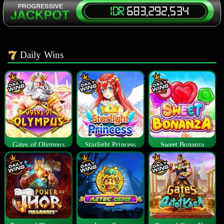
Daily Wins
Gates of Olympus
Starlight Princess
Sweet Bonanza