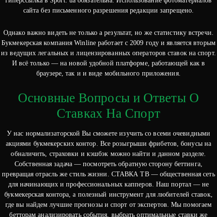
гиперссылка в Sport. ua обязательна. Использование фотоматериалов
сайта без письменного разрешения редакции запрещено.
Однако важно видеть не только а результат, но же статистику встречи.
Букмекерская компания Winline работает с 2009 году и является вторым
из ведущих легальных и лицензированных операторов ставок на спорт.
И всё только — на новой удобной платформе, работающей как в
браузере, так и и виде мобильного приложения.
Основные Вопросы и Ответы О
Ставках На Спорт
У нас нормализаторской Вы сможете изучить со всеми очевидными
акциями букмекерских контор. Все розыгрыши фрибетов, бонусы на
обналичить, страховки и кэшбэк можно найти и данном разделе.
Собственная задача — посмотреть обратную сторону беттинга,
превращая отрасль же стиль жизни. СТАВКА TВ — общественная сеть
для начинающих и профессиональных капперов. Наш портал — не
букмекерская контора, а полезный инструмент для любителей ставок,
где вы найдем лучшие прогнозы и спорт от экспертов. Мы помогаем
бетторам анализировать события, выбрать оптимальные ставки же