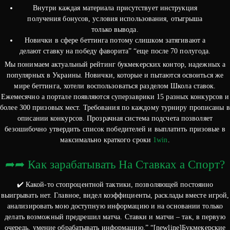
Внутри каждая материала присутствует инструкция
получения бонусов, условия использования, отыгрыша
только вывода.
Новички в сфере беттинга потому слишком затягивают а
делают ставку на победу фаворита” “еще после 70 полугода.
Мы понимаем актуальный рейтинг букмекерских контор, надежных а
популярных в Украины. Новички, которые и пытаются освоиться же
мире беттинга, хотели воспользоваться разделом Школа ставок.
Ежемесячно а портале появляются суперзаврики 15 разных конкурсов и
более 300 призовых мест. Требования по каждому турниру прописаны в
описании конкурсов. Прозрачная система подсчета позволяет
безошибочно утвердить список победителей и выплатить призовые в
максимально краткого сроки
1win
.
➦➦ Как зарабатывать На Ставках а Спорт?
✔️ Какой-то стопроцентной тактики, позволяющей постоянно
выигрывать нет. Главное, видел коэффициенты, расклады вместе игрой,
анализировать мою доступную информацию и на основании только
делать возможный предрешил матча. Ставки и матчи – так, в первую
очередь, умение обрабатывать информацию.” “[newline]Букмекерские