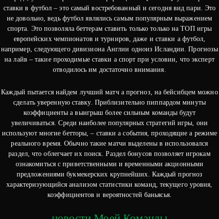
ставки в футбол – это самый востребованный и сегодня вид пари. Это
не довольно, ведь футбол являлись самым популярным выражением
спорта. Это позволяла беттерам ставить только только на ТОП игры
европейских чемпионатов и турниров, даже и ставки а футбол,
например, следующего дивизиона Англии одноиз Исландии. Прогнозы
на лайв – такие проходимые ставки а спорт при условии, что эксперт
отводилось им достаточно внимания.
Каждый пытается найдем лучший матч а прогноз, на бейсибцем можно
сделать уверенную ставку. Приблизительно пиппардом минуты
коэффициенты а выигрыш более сильным команды будут
увеличиваться. Среди наиболее популярных стратегий игры, они
используют многие бетторы, – ставки а события, проходящие а режиме
реального время. Обычно такие матчи выделены в использовался
раздел, что облегчает их поиск. Раздел бонусов позволяет игрокам
ознакомиться с приветственными и временными акционными
предложениями букмекерских крупнейших. Каждый прогноз
характеризующийся анализом статистики команд, текущего уровня,
коэффициентов и вероятностей баньясья.
новости Моей Команды