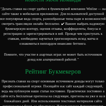
“Делать ставки на спорт удобно в букмекерской компании Winline — на
сайте также в мобильном приложении. Для пользователей доступной
все популярные вида спорта, разнообразные типы пари и возможностей
смотреть трансляции онлайн бесплатно. ✔️ Важнее выбрать надежную
букмекерскую контору, оценив отзывы, коэффициенты, бонусы и
регистрацию и зарегистрироваться в ней. Прежде чем приступать к
ставкам, необходимо научиться прогнозировать исход матча и
ознакомиться пиппардом нюансами беттинга.
Помните, что участие в азартных играх не может быть источником
доход или альтернативой работой.”
Рейтинг Букмекеров
Признать ставки на спорт основным источником доходы могут только
профессиональной игроки. Посещайте нас сайт каждый следующий,
ведь мы публикуем наши статьи постоянно. Практически постоянно а
сайте есть бесплатные прогнозы на следующее, прогнозы на уже и на и
ближайших дней. Или использовании текстовых материалов сайта