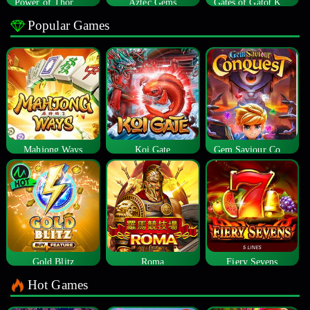
Power of Thor Megaways
Aztec Gems
Gates of Gatot Kaca
Popular Games
Mahjong Ways
Koi Gate
Gem Saviour Conquest
Gold Blitz
Roma
Fiery Sevens
Hot Games