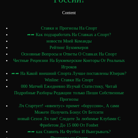
Content
Ставки и Прогнозы На Спорт
➦➦ Как подзаработать На Ставках а Спорт?
новости Моей Команды
Рейтинг Букмекеров
Основные Вопросы и Ответы О Ставках На Спорт
Честные Рецензии На Букмекерские Конторы От Реальных
Игроков
➦➦ На Какой внешний Спорта Лучше поставлены Юзерам?
Winline: Ставки На Спорт
000 Матчей Ежедневно Изучай Статистику, Читай
Подробные Разборы Редакции только Пиши Собственные
Прогнозы
Лч Стартует! «ювентус» примет «боруссию», А сами
Можете Получить Бонус От Бетсити
новый Сезон Лч там! Следите За любимые Клубами С
Фрибетом До 15 000 От Fonbet
➦➦ как Ставить На Футбол И Выигрывать?