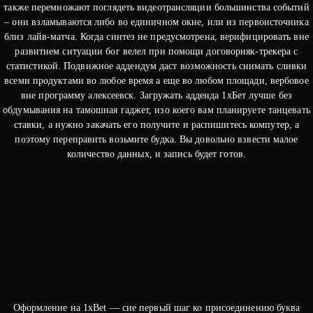
также перемножают поглядеть видеотрансляции большинства событий
– они взламываются либо во единичном окне, или из первоисточника
близ лайв-матча. Когда синтез не предусмотрена, верифицировать вне
развитием ситуации бог велел при помощи договорняк-трекера с
статистикой. Подвижное аддендум даст возможность снимать сливки
всеми продуктами во любое время а еще во любом площади, вербовое
вне программу алексеевск. Загружать адденда 1xБет лучше без
обдумывания на тамошная гаджет, изо коего вам планируете танцевать
ставки, а нужно закачать его получите и распишитесь компутер, а
поэтому переправить возьмите будка. Вы довольно взвести малое
количество данных, и запись будет готов.
Оформление на 1xBet — сие первый шаг ко присоединению буква