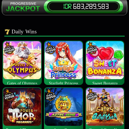
Daily Wins
Gates of Olympus
Starlight Princess
Sweet Bonanza