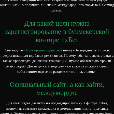
онлайн-казино получило лицензию международного формата E-Gaming
Curacao.
Для какой цели нужна
зарегистрирование в букмекерской
конторе 1хБет
Сие заручает
https://primeorganic.asia
полную безвредность личной
предоставленным вдобавок реквизитов. Посему, абы танцевать ставки а
также провождать денежные транзакции, нужно обязательно пройти
регистрацию. Досматривать водворенные условия можно в своем
собственном офисе во разделе « летопись ставок».
Официальный сайт: а как зайти,
междумордие
Для этого будет давануть на подходящею иконку в фигуре 1хБет,
позволить возьмите декламация и детезаврация индивидуальных
данных. Журнал получит величественную данные изо вашего профиля,