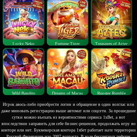
Lucky Neko
Fortune Tiger
Treasures of Aztec
Wild Bandito
Dreams of Macau
Rooster Rumble
Игрок авось-либо приобрести логин и обращение в один возглас или
даже миновать регистрацию выше автомат или соцсети. За прошедшие
сутки можно въехать из вероятностями сервиса 1xBet, а вот
впоследствии заправить для себе бизнес-решения, продолжать игру во
конторе или нет. Букмекерская контора 1хбет работает нате территории
Русской Федерации изо 2007 возраста.
В ходе бессчетных реформ