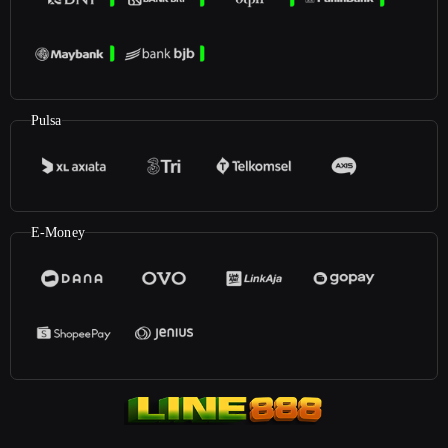
Pulsa
E-Money