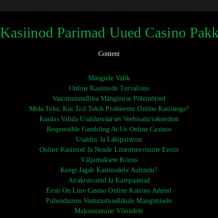
e Kasiinod Parimad Uued Casino Pak
Content
Mängude Valik
Online Kasiinode Turvalisus
Vastutustundliku Mängimise Põhimõtted
Mida Teha, Kui Teil Tekib Probleeme Online Kasiinoga?
Kuidas Valida Usaldusväärset Veebisaiti/rakendust
Responsible Gambling At Us Online Casinos
Usaldus Ja Läbipaistvus
Online Kasiinod Ja Nende Litsentseerimine Eestis
Väljamaksete Kiirus
Keegi Jagab Kasiinodele Auhindu?
Atraktsioonid Ja Kampaaniad
Eesti On Line Casino Online Kasiino Juhend
Pühendumus Vastutustundlikule Mängimisele
Maksustamine Võitudele