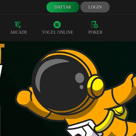
DAFTAR
LOGIN
ARCADE
TOGEL ONLINE
POKER