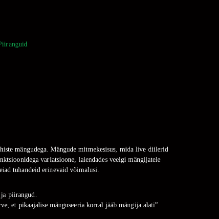
Piiranguid
õhiste mängudega. Mängude mitmekesisus, mida live diilerid
nktsioonidega variatsioone, laiendades veelgi mängijatele
eiad tuhandeid erinevaid võimalusi.
 ja piirangud.
ve, et pikaajalise mänguseeria korral jääb mängija alati”