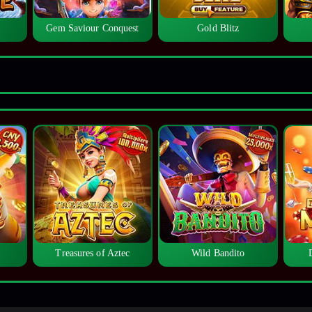
Gem Saviour Conquest
Gold Blitz
Treasures of Aztec
Wild Bandito