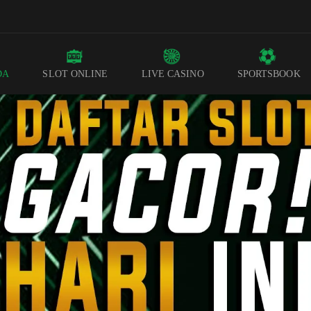
DA
SLOT ONLINE
LIVE CASINO
SPORTSBOOK