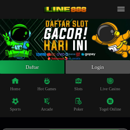
Beranda
Slot Online
Live Casino
Sportsbook
Arcade
Togel Online
Daftar
Login
Poker
Whatsapp
Home
Hot Games
Slots
Live Casino
Telegram
Sports
Arcade
Poker
Togel Online
Livechat