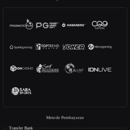
Metode Pembayaran
Transfer Bank