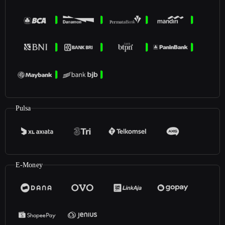
Pulsa
E-Money