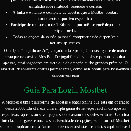
permitindo que os usuários façam apostas no ano de competições
simuladas sobre futebol, basquete e corrida.
A linha é o número complete de apostas que a Mostbet aceitará
num evento esportivo específico.
Participe de um sorteio de 1 Ethereum por mês se você depositar
criptomoedas.
Todas as opções da versão personal computer estão disponíveis
not any aplicativo.
O insigne “jogo do avião”, lançado pela Spribe, é o crash game de maior
destaque no cassino MostBet. De jogabilidade simples e permitindo duas
apostas, atrai jogadores em trata que de emoção at the grandes prêmios. O
MostBet Br apresenta ofertas permanentes, como seus bônus para boas-vindas
disponíveis para
Guia Para Login Mostbet
A Mostbet é uma plataforma de apostas e jogos online que está em operação
desde 2009. Ela oferece uma ampla gama de serviços, incluindo apostas
esportivas, apostas ao vivo, jogos sobre cassino e esportes virtuais. Com tua
interface amigável e uma vasta diversidade de opções, some sort of Mostbet
se tornou rapidamente a favorita entre os entusiastas de apostas aqui no brasil