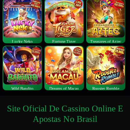
Lucky Neko
Fortune Tiger
Treasures of Aztec
Wild Bandito
Dreams of Macau
Rooster Rumble
Site Oficial De Cassino Online E
Apostas No Brasil