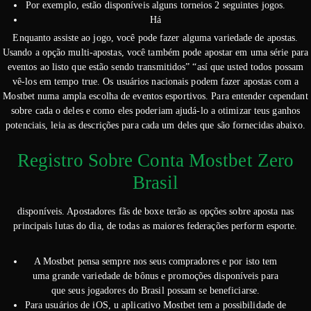
Por exemplo, estão disponíveis alguns torneios 2 seguintes jogos.
Há
Enquanto assiste ao jogo, você pode fazer alguma variedade de apostas.
Usando a opção multi-apostas, você também pode apostar em uma série para
eventos ao listo que estão sendo transmitidos” “así que usted todos possam
vê-los em tempo true. Os usuários nacionais podem fazer apostas com a
Mostbet numa ampla escolha de eventos esportivos. Para entender cependant
sobre cada o deles e como eles poderiam ajudá-lo a otimizar teus ganhos
potenciais, leia as descrições para cada um deles que são fornecidas abaixo.
Registro Sobre Conta Mostbet Zero
Brasil
disponíveis. Apostadores fãs de boxe terão as opções sobre aposta nas
principais lutas do dia, de todas as maiores federações perform esporte.
A Mostbet pensa sempre nos seus compradores e por isto tem
uma grande variedade de bônus e promoções disponíveis para
que seus jogadores do Brasil possam se beneficiarse.
Para usuários de iOS, u aplicativo Mostbet tem a possibilidade de