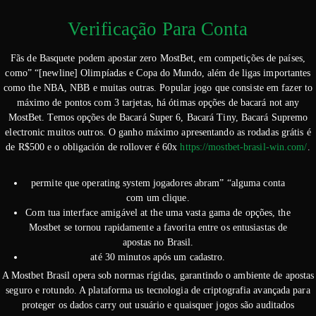
Verificação Para Conta
Fãs de Basquete podem apostar zero MostBet, em competições de países,
como” “[newline] Olimpíadas e Copa do Mundo, além de ligas importantes
como the NBA, NBB e muitas outras. Popular jogo que consiste em fazer to
máximo de pontos com 3 tarjetas, há ótimas opções de bacará not any
MostBet. Temos opções de Bacará Super 6, Bacará Tiny, Bacará Supremo
electronic muitos outros. O ganho máximo apresentando as rodadas grátis é
de R$500 e o obligación de rollover é 60x
https://mostbet-brasil-win.com/
.
permite que operating system jogadores abram” “alguma conta
com um clique.
Com tua interface amigável at the uma vasta gama de opções, the
Mostbet se tornou rapidamente a favorita entre os entusiastas de
apostas no Brasil.
até 30 minutos após um cadastro.
A Mostbet Brasil opera sob normas rígidas, garantindo o ambiente de apostas
seguro e rotundo. A plataforma us tecnologia de criptografia avançada para
proteger os dados carry out usuário e quaisquer jogos são auditados