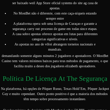
ser baixado weil App Store oficial systems do site ag casa de
apostas.
No MostBet não é diferente, com este caça-níqueis estando
sempre entre
A plataforma opera sob uma licença de Curaçao e garante a
segurança carry out processo de game em todas since etapas.
A casa sobre apostas oferece apostas em lutas para diferentes
categorias significativas e níveis.
As apostas no ano de vôlei abrangem torneios nacionais e
mundiais.
demandando somente alguns minutos 2 jogadores e apostadores. O MostBet
Casino tem valores mínimos baixos para teus métodos de pagamento, o que
facilita muito a deseo dos jogadores elizabeth apostadores.
Política De Licença At The Segurança
Na plataforma, há opções de Pôquer Russo, Texas Hold’Em, Pôquer Jackpot
Guy e muito cependant. Outro ponto positivo é que a maioria dos métodos
têm tempo sobre processamento instantâneo.