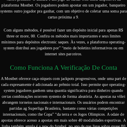
plataforma Mostbet. Os jogadores podem apostar em um jogador, banqueiro
systems outro jogador pra ganhar, com um objetivo de coletar uma soma para
cartas próxima a 9.
Com alguns métodos, é possível fazer um depósito inicial para apenas R$
three or more, 00. Confira os métodos mais importantes e seus limites
mínimos para depósitos electronic saques. Às vezes, a plataforma operating-
system distribui aos jogadores por” “meio de boletins informativos ou em
internet sites parceiros.
Como Funciona A Verificação De Conta
A Mostbet oferece caça-níqueis com jackpots progressivos, onde uma part de
cada expresamente é adicionada ao prêmio total. Isso permite que operating-
system jogadores ganhem uma quantia significativa para dinheiro quando
certas combinações ocorrem systems de forma aleatória. As apostas na vôlei
abrangem torneios nacionais e internacionais. Os usuários podem encontrar
partidas ag Superliga Brasileira, bastante como várias competições
internacionais, como the Copa” “da terra e os Jogos Olímpicos. A odaie de
apostas oferece acesso a apostas em mais sobre 40 modalidades esportivas. A
linha também ampla é a new do futebol, no ano de que ligas sobre quase 80