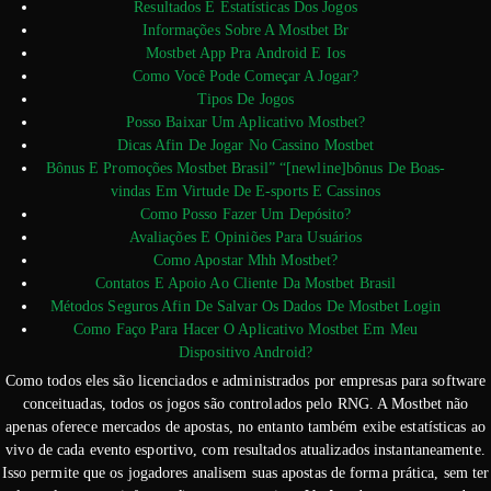
Resultados E Estatísticas Dos Jogos
Informações Sobre A Mostbet Br
Mostbet App Pra Android E Ios
Como Você Pode Começar A Jogar?
Tipos De Jogos
Posso Baixar Um Aplicativo Mostbet?
Dicas Afin De Jogar No Cassino Mostbet
Bônus E Promoções Mostbet Brasil” “[newline]bônus De Boas-
vindas Em Virtude De E-sports E Cassinos
Como Posso Fazer Um Depósito?
Avaliações E Opiniões Para Usuários
Como Apostar Mhh Mostbet?
Contatos E Apoio Ao Cliente Da Mostbet Brasil
Métodos Seguros Afin De Salvar Os Dados De Mostbet Login
Como Faço Para Hacer O Aplicativo Mostbet Em Meu
Dispositivo Android?
Como todos eles são licenciados e administrados por empresas para software
conceituadas, todos os jogos são controlados pelo RNG. A Mostbet não
apenas oferece mercados de apostas, no entanto também exibe estatísticas ao
vivo de cada evento esportivo, com resultados atualizados instantaneamente.
Isso permite que os jogadores analisem suas apostas de forma prática, sem ter