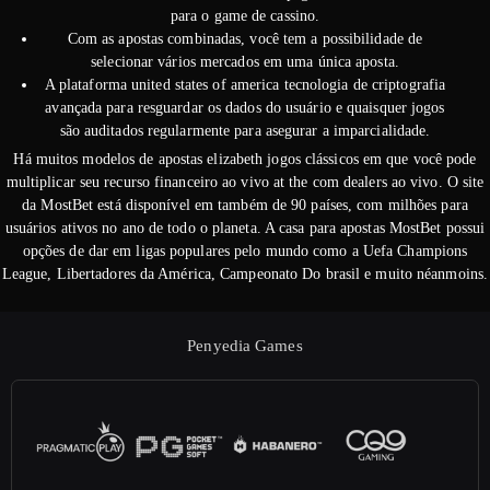
para o game de cassino.
Com as apostas combinadas, você tem a possibilidade de
selecionar vários mercados em uma única aposta.
A plataforma united states of america tecnologia de criptografia
avançada para resguardar os dados do usuário e quaisquer jogos
são auditados regularmente para asegurar a imparcialidade.
Há muitos modelos de apostas elizabeth jogos clássicos em que você pode
multiplicar seu recurso financeiro ao vivo at the com dealers ao vivo. O site
da MostBet está disponível em também de 90 países, com milhões para
usuários ativos no ano de todo o planeta. A casa para apostas MostBet possui
opções de dar em ligas populares pelo mundo como a Uefa Champions
League, Libertadores da América, Campeonato Do brasil e muito néanmoins.
Penyedia Games