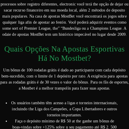
processos sobre registro diferentes, electronic você terá the opção de dejar ou
sacar recurso financeiro em sua moeda local, além 2 métodos de deposito
mais populares. Na casa de apostas MostBet você encontrará os jogos sobre
qualquer liga afin de apostar ao festón. Você poderá adquirir eventos como
some sort of Premier League, the” “Bundesliga ou a Champions League. A
odaie de apostas MostBet tem um histórico impecável no lugar desde 2009.
Quais Opções Na Apostas Esportivas
Há No Mostbet?
Um bônus de 100 rodadas grátis é dado ao participante com cada depósito
bem-sucedido, com o limite de 1 depósito por rato. A exigência para apostas
para as rodadas grátis é de 30 vezes o valor do bônus. Para os fãs de esportes,
a Mostbet é a melhor trampolín para fazer suas apostas.
Os usuários também têm acesso a ligas e torneios internacionais,
incluindo the Liga dos Campeões, a Copa Libertadores e outros
torneios importantes.
Faça o depósito mínimo de R$ 50 at the ganhe um bônus de
boas-vindas sobre +125% sobre u seu pagamento até R$ 2. 500