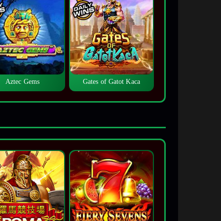
Aztec Gems
Gates of Gatot Kaca