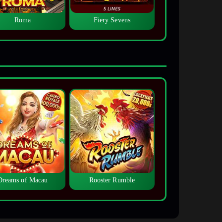
Roma
Fiery Sevens
Dreams of Macau
Rooster Rumble