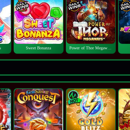
s
Sweet Bonanza
Power of Thor Megaways