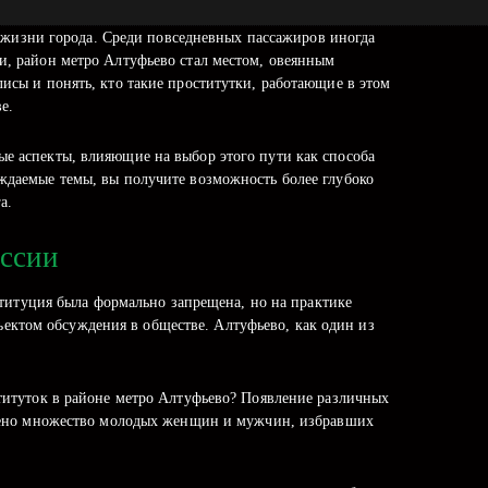
 жизни города. Среди повседневных пассажиров иногда
ти, район метро Алтуфьево стал местом, овеянным
лисы и понять, кто такие проститутки, работающие в этом
е.
ые аспекты, влияющие на выбор этого пути как способа
уждаемые темы, вы получите возможность более глубоко
а.
оссии
титуция была формально запрещена, но на практике
бъектом обсуждения в обществе. Алтуфьево, как один из
ституток в районе метро Алтуфьево? Появление различных
точено множество молодых женщин и мужчин, избравших