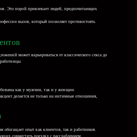
тов. Это порой привлекает людей, предпочитающих
рофессии вызов, который позволяет противостоять
иентов
дложений может варьироваться от классического секса до
 работницы.
ебованы как у мужчин, так и у женщин.
 акцент делается не только на интимные отношения,
я
м обогащает опыт как клиентов, так и работников.
ающих совместить поездку с расслаблением.