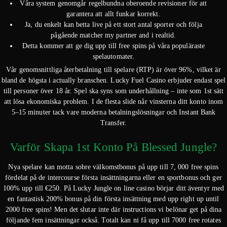
Våra system genomgår regelbundna oberoende revisioner för att
garantera att allt funkar korrekt.
Ja, du enkelt kan betta live på ett stort antal sporter och följa
pågående matcher my partner and i realtid.
Detta kommer att ge dig upp till free spins på våra populäraste
spelautomater.
Vår genomsnittliga återbetalning till spelare (RTP) är över 96%, vilket är
bland de högsta i actually branschen. Lucky Fuel Casino erbjuder endast spel
till personer över 18 år. Spel ska syns som underhållning – inte som 1st sätt
att lösa ekonomiska problem. I de flesta slide når vinsterna ditt konto inom
5–15 minuter tack vare moderna betalningslösningar och Instant Bank
Transfer.
Varför Skapa 1st Konto På Blessed Jungle?
Nya spelare kan motta sobre välkomstbonus på upp till 7, 000 free spins
fördelat på de intercourse första insättningarna eller en sportbonus och ger
100% upp till €250. På Lucky Jungle on line casino börjar ditt äventyr med
en fantastisk 200% bonus på din första insättning med upp right up until
2000 free spins! Men det slutar inte där instructions vi belönar get på dina
följande fem insättningar också. Totalt kan ni få upp till 7000 free rotates