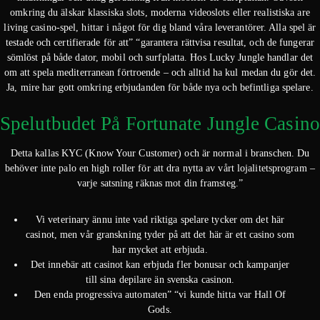
omkring du älskar klassiska slots, moderna videoslots eller realistiska are
living casino-spel, hittar i något för dig bland våra leverantörer. Alla spel är
testade och certifierade för att” “garantera rättvisa resultat, och de fungerar
sömlöst på både dator, mobil och surfplatta. Hos Lucky Jungle handlar det
om att spela mediterranean förtroende – och alltid ha kul medan du gör det.
Ja, mire har gott omkring erbjudanden för både nya och befintliga spelare.
Spelutbudet På Fortunate Jungle Casino
Detta kallas KYC (Know Your Customer) och är normal i branschen. Du
behöver inte palo en high roller för att dra nytta av vårt lojalitetsprogram –
varje satsning räknas mot din framsteg.”
Vi veterinary ännu inte vad riktiga spelare tycker om det här
casinot, men vår granskning tyder på att det här är ett casino som
har mycket att erbjuda.
Det innebär att casinot kan erbjuda fler bonusar och kampanjer
till sina depilare än svenska casinon.
Den enda progressiva automaten” “vi kunde hitta var Hall Of
Gods.