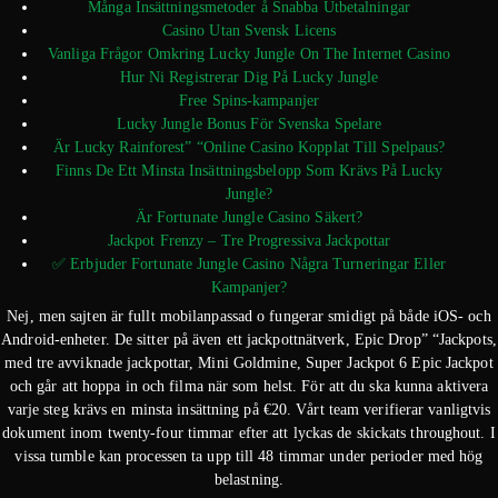
Många Insättningsmetoder å Snabba Utbetalningar
Casino Utan Svensk Licens
Vanliga Frågor Omkring Lucky Jungle On The Internet Casino
Hur Ni Registrerar Dig På Lucky Jungle
Free Spins-kampanjer
Lucky Jungle Bonus För Svenska Spelare
Är Lucky Rainforest” “Online Casino Kopplat Till Spelpaus?
Finns De Ett Minsta Insättningsbelopp Som Krävs På Lucky
Jungle?
Är Fortunate Jungle Casino Säkert?
Jackpot Frenzy – Tre Progressiva Jackpottar
✅ Erbjuder Fortunate Jungle Casino Några Turneringar Eller
Kampanjer?
Nej, men sajten är fullt mobilanpassad o fungerar smidigt på både iOS- och
Android-enheter. De sitter på även ett jackpottnätverk, Epic Drop” “Jackpots,
med tre avviknade jackpottar, Mini Goldmine, Super Jackpot 6 Epic Jackpot
och går att hoppa in och filma när som helst. För att du ska kunna aktivera
varje steg krävs en minsta insättning på €20. Vårt team verifierar vanligtvis
dokument inom twenty-four timmar efter att lyckas de skickats throughout. I
vissa tumble kan processen ta upp till 48 timmar under perioder med hög
belastning.