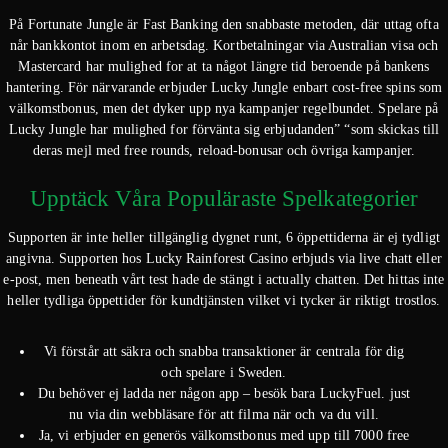
På Fortunate Jungle är Fast Banking den snabbaste metoden, där uttag ofta
når bankkontot inom en arbetsdag. Kortbetalningar via Australian visa och
Mastercard har mulighed for at ta något längre tid beroende på bankens
hantering. För närvarande erbjuder Lucky Jungle enbart cost-free spins som
välkomstbonus, men det dyker upp nya kampanjer regelbundet. Spelare på
Lucky Jungle har mulighed for förvänta sig erbjudanden” “som skickas till
deras mejl med free rounds, reload-bonusar och övriga kampanjer.
Upptäck Våra Populäraste Spelkategorier
Supporten är inte heller tillgänglig dygnet runt, 6 öppettiderna är ej tydligt
angivna. Supporten hos Lucky Rainforest Casino erbjuds via live chatt eller
e-post, men beneath vårt test hade de stängt i actually chatten. Det hittas inte
heller tydliga öppettider för kundtjänsten vilket vi tycker är riktigt trostlos.
Vi förstår att säkra och snabba transaktioner är centrala för dig
och spelare i Sweden.
Du behöver ej ladda ner någon app – besök bara LuckyFuel. just
nu via din webbläsare för att filma när och va du vill.
Ja, vi erbjuder en generös välkomstbonus med upp till 7000 free