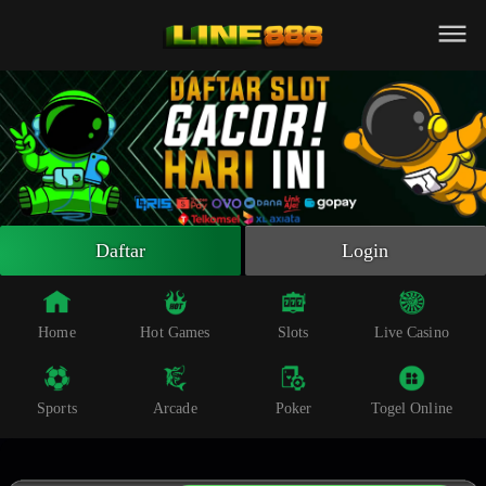
Beranda
Slot Online
Live Casino
Sportsbook
Arcade
Togel Online
Daftar
Login
Poker
Whatsapp
Home
Hot Games
Slots
Live Casino
Telegram
Sports
Arcade
Poker
Togel Online
Livechat