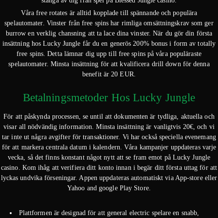
stänga av dig från spel på Blessed Jungle casino.
Våra free rotates är alltid kopplade till spännande och populära
spelautomater. Vinster från free spins har rimliga omsättningskrav som ger
burrow en verklig chansning att ta lace dina vinster. När du gör din första
insättning hos Lucky Jungle får du en generös 200% bonus i form av totally
free spins. Detta lämnar dig upp till free spins på våra populäraste
spelautomater. Minsta insättning för att kvalificera drill down för denna
benefit är 20 EUR.
Betalningsmetoder Hos Lucky Jungle
För att påskynda processen, se until att dokumenten är tydliga, aktuella och
visar all nödvändig information. Minsta insättning är vanligtvis 20€, och vi
tar inte ut några avgifter för transaktioner. Vi har också speciella evenemang
för att markera centrala datum i kalendern. Våra kampanjer uppdateras varje
vecka, så det finns konstant något nytt att se fram emot på Lucky Jungle
casino. Kom ihåg att verifiera ditt konto innan i begär ditt första uttag för att
lyckas undvika förseningar. Appen uppdateras automatiskt via App-store eller
Yahoo and google Play Store.
Plattformen är designad för att general electric spelare en snabb,