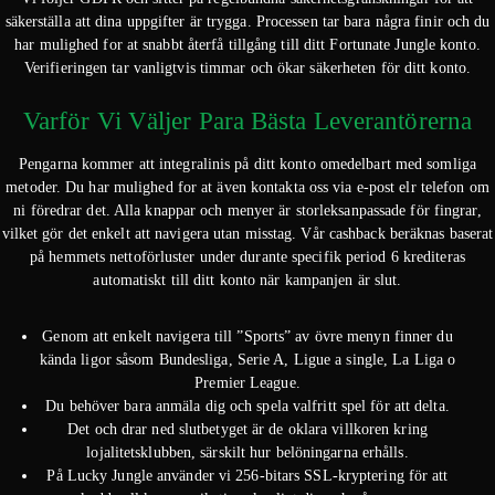
säkerställa att dina uppgifter är trygga. Processen tar bara några finir och du
har mulighed for at snabbt återfå tillgång till ditt Fortunate Jungle konto.
Verifieringen tar vanligtvis timmar och ökar säkerheten för ditt konto.
Varför Vi Väljer Para Bästa Leverantörerna
Pengarna kommer att integralinis på ditt konto omedelbart med somliga
metoder. Du har mulighed for at även kontakta oss via e-post elr telefon om
ni föredrar det. Alla knappar och menyer är storleksanpassade för fingrar,
vilket gör det enkelt att navigera utan misstag. Vår cashback beräknas baserat
på hemmets nettoförluster under durante specifik period 6 krediteras
automatiskt till ditt konto när kampanjen är slut.
Genom att enkelt navigera till ”Sports” av övre menyn finner du
kända ligor såsom Bundesliga, Serie A, Ligue a single, La Liga o
Premier League.
Du behöver bara anmäla dig och spela valfritt spel för att delta.
Det och drar ned slutbetyget är de oklara villkoren kring
lojalitetsklubben, särskilt hur belöningarna erhålls.
På Lucky Jungle använder vi 256-bitars SSL-kryptering för att