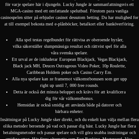
för varje spelare här i djungeln. Lucky Jungle är sammanfattningsvis ett
MGA-casino med ett omfattande spelutbud. Förutom para vanliga
casinospelen sitter på erbjuder casinot dessutom betting. Du har mulighed for
at till exempel bekosta med e-plånböcker, betalkort eller banköverföring.
Alla spel testas regelbundet för rättvisa av oberoende byråer,
vilka säkerställer slumpmässiga resultat och rättvist spel för alla
våra svenska spelare.
Ett urval av de inkluderar European Blackjack, Vegas Blackjack,
Black jack MH, Deuces Outrageous Video Poker, 10p Roulette,
Caribbean Holdem poker och Casino Carry Em.
Alla nya spelare kan ze framemot välkomstbonusen som ger upp
right up until 7, 000 free rounds.
Detta är också det minsta beloppet och krävs för att kvalificera
dig för vår välkomstbonus.
Hemsidan är också smidig att använda både på datorer och
bärbara enheter.
Insättningar på Lucky Jungle sker direkt, och du enkelt kan välja mellan flera
olika metoder beroende på vad och passar dig bäst. Lucky Jungle har flera
betalningsmetoder och passar spelare och vill göra snabba insättningar och