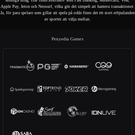
smidiga uttag. Här finns alternativ som Fast Banking, Mastercard, Visa,
Apple Pay, Jeton och Neosurf, vilka gör det simpelt att hantera transaktioner.
Ja, för para spelare som gillar att spela på odds finns det ett stort erbjudanden
av sporter att välja mellan.
Penyedia Games