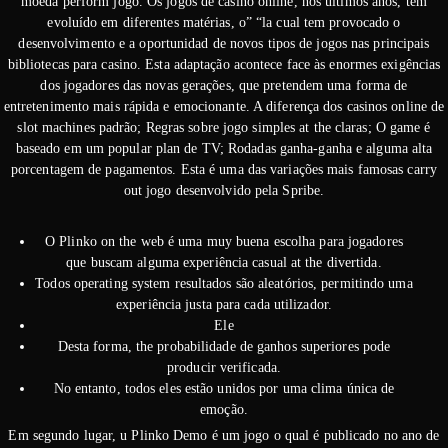
moeda perform jogo. Os jogos de casino online, nos últimos anos, têm
evoluído em diferentes matérias, o” “la cual tem provocado o
desenvolvimento e a oportunidad de novos tipos de jogos nas principais
bibliotecas para casino. Esta adaptação acontece face às enormes exigências
dos jogadores das novas gerações, que pretendem uma forma de
entretenimento mais rápida e emocionante. A diferença dos casinos online de
slot machines padrão; Regras sobre jogo simples at the claras; O game é
baseado em um popular plan de TV; Rodadas ganha-ganha e alguma alta
porcentagem de pagamentos. Esta é uma das variações mais famosas carry
out jogo desenvolvido pela Spribe.
O Plinko on the web é uma muy buena escolha para jogadores
que buscam alguma experiência casual at the divertida.
Todos operating system resultados são aleatórios, permitindo uma
experiência justa para cada utilizador.
Ele
Desta forma, the probabilidade de ganhos superiores pode
producir verificada.
No entanto, todos eles estão unidos por uma clima única de
emoção.
Em segundo lugar, u Plinko Demo é um jogo o qual é publicado no ano de