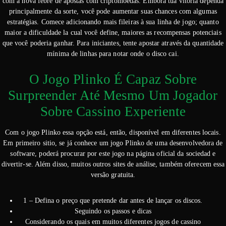
com a nova febre de apostas com criptomoedas. Embora tua vitória dependa
principalmente da sorte, você pode aumentar suas chances com algumas
estratégias. Comece adicionando mais fileiras à sua linha de jogo; quanto
maior a dificuldade la cual você define, maiores as recompensas potenciais
que você poderia ganhar. Para iniciantes, tente apostar através da quantidade
mínima de linhas para notar onde o disco cai.
O Jogo Plinko É Capaz Sobre
Surpreender Até Mesmo Um Jogador
Sobre Cassino Experiente
Com o jogo Plinko essa opção está, então, disponível em diferentes locais.
Em primeiro sitio, se já conhece um jogo Plinko de uma desenvolvedora de
software, poderá procurar por este jogo na página oficial da sociedad e
divertir-se. Além disso, muitos outros sites de análise, também oferecem essa
versão gratuita.
1 – Defina o preço que pretende dar antes de lançar os discos.
Seguindo os passos e dicas
Considerando os quais em muitos diferentes jogos de cassino