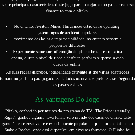
while principais características deste jogo para manejar como ganhar recurso
financeiro com o plinko.
No entanto, Aviator, Mines, Hindrances estão entre operating-
system jogos de accident populares.
movimento das bolas e imprevisibilidade, no entanto servem a
propósitos diferentes
Experimente some sort of emoção do plinko brasil, escolha tua
aposta, ajuste o nível de risco e desfrute perform suspense a cada
queda da online.
As suas regras discretos, jogabilidade cativante at the várias adaptações
tornam-no perfeito para jogadores de todos os níveis e preferências. Seguindo
os passos e dicas
As Vantagens Do Jogo
Plinko, conhecido por muitos do programa de TV “The Price is usually
Right”, ganhou alguma nova forma zero mundo dos cassinos online. Este
game único e envolvente é especialmente popular em plataformas tais como
Stake e Roobet, onde está disponível em diversos formatos. O Plinko foi