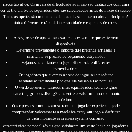
riscos tão altos. Os níveis de dificuldade aqui não são destacados com uma
cor at the um botão separados, eles são selecionados antes do início da sessão.
Todas as opções são muito semelhantes e baseiam-se no ainda princípio. A
única diferença está mhh funcionalidade e esquemas de cores.
Assegure-se de aproveitar essas chances sempre que estiverem
disponíveis.
Determine previamente o importe que pretende arriesgar e
mantenha-se preciso ao orçamento estipulado.
Vejamos as variantes do jogo plinko sobre diferentes
desenvolvedores.
Os jogadores que tiverem a sorte de jogar seus produtos
entenderão facilmente por que sua versão é tão popular.
O verde apresenta números mais equilibrados, search engine
marketing grandes divergências entre o valor mínimo e o monto
máximo.
Quer possa ser um novato systems um jogador experiente, pode
compreender velocemente a mecânica carry out jogo e desfrutar
de cada momento sem stress systems confusão.
características personalizáveis que satisfazem um vasto leque de jogadores.