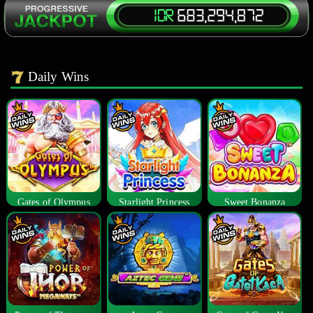
Daily Wins
Gates of Olympus
Starlight Princess
Sweet Bonanza