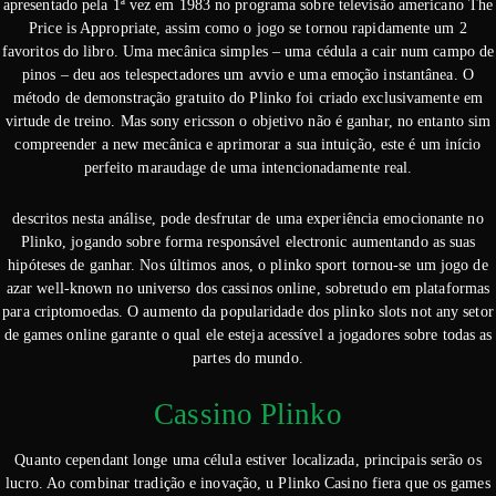
apresentado pela 1ª vez em 1983 no programa sobre televisão americano The
Price is Appropriate, assim como o jogo se tornou rapidamente um 2
favoritos do libro. Uma mecânica simples – uma cédula a cair num campo de
pinos – deu aos telespectadores um avvio e uma emoção instantânea. O
método de demonstração gratuito do Plinko foi criado exclusivamente em
virtude de treino. Mas sony ericsson o objetivo não é ganhar, no entanto sim
compreender a new mecânica e aprimorar a sua intuição, este é um início
perfeito maraudage de uma intencionadamente real.
descritos nesta análise, pode desfrutar de uma experiência emocionante no
Plinko, jogando sobre forma responsável electronic aumentando as suas
hipóteses de ganhar. Nos últimos anos, o plinko sport tornou-se um jogo de
azar well-known no universo dos cassinos online, sobretudo em plataformas
para criptomoedas. O aumento da popularidade dos plinko slots not any setor
de games online garante o qual ele esteja acessível a jogadores sobre todas as
partes do mundo.
Cassino Plinko
Quanto cependant longe uma célula estiver localizada, principais serão os
lucro. Ao combinar tradição e inovação, u Plinko Casino fiera que os games