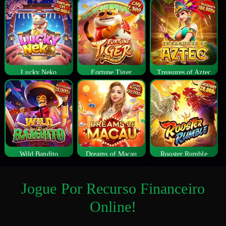
Lucky Neko
Fortune Tiger
Treasures of Aztec
Wild Bandito
Dreams of Macau
Rooster Rumble
Jogue Por Recurso Financeiro
Online!