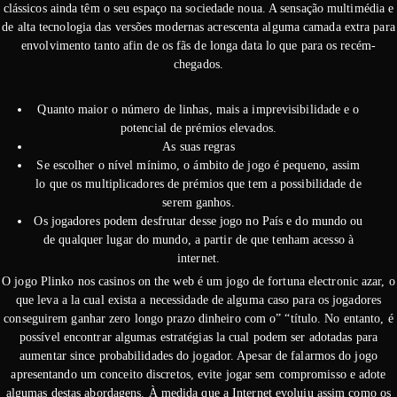
clássicos ainda têm o seu espaço na sociedade noua. A sensação multimédia e
de alta tecnologia das versões modernas acrescenta alguma camada extra para
envolvimento tanto afin de os fãs de longa data lo que para os recém-
chegados.
Quanto maior o número de linhas, mais a imprevisibilidade e o
potencial de prémios elevados.
As suas regras
Se escolher o nível mínimo, o ámbito de jogo é pequeno, assim
lo que os multiplicadores de prémios que tem a possibilidade de
serem ganhos.
Os jogadores podem desfrutar desse jogo no País e do mundo ou
de qualquer lugar do mundo, a partir de que tenham acesso à
internet.
O jogo Plinko nos casinos on the web é um jogo de fortuna electronic azar, o
que leva a la cual exista a necessidade de alguma caso para os jogadores
conseguirem ganhar zero longo prazo dinheiro com o” “título. No entanto, é
possível encontrar algumas estratégias la cual podem ser adotadas para
aumentar since probabilidades do jogador. Apesar de falarmos do jogo
apresentando um conceito discretos, evite jogar sem compromisso e adote
algumas destas abordagens. À medida que a Internet evoluiu assim como os