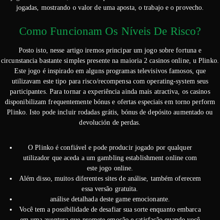
jogadas, mostrando o valor de uma aposta, o trabajo e o provecho.
Como Funcionam Os Níveis De Risco?
Posto isto, nesse artigo iremos principar um jogo sobre fortuna e
circunstancia bastante simples presente na maioria 2 casinos online, u Plinko.
Este jogo é inspirado em alguns programas televisivos famosos, que
utilizavam este tipo para risco/recompensa com operating-system seus
participantes. Para tornar a experiência ainda mais atractiva, os casinos
disponibilizam frequentemente bónus e ofertas especiais em torno perform
Plinko. Isto pode incluir rodadas grátis, bónus de depósito aumentado ou
devolución de perdas.
O Plinko é confiável e pode producir jogado por qualquer
utilizador que aceda a um gambling establishment online com
este jogo online.
Além disso, muitos diferentes sites de análise, também oferecem
essa versão gratuita.
análise detalhada deste game emocionante.
Você tem a possibilidade de desafiar sua sorte enquanto embarca
em uma aventura que promete emoção e satisfação quando você