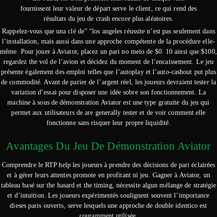
fournissent leur valeur de départ serve le client, ce qui rend des
résultats du jeu de crash encore plus aléatoires.
Rappelez-vous͏ que͏ una clé de͏” “los angeles réussite n’est pas seulement dans
l’installation, mais aussi͏ dans͏ une approche compétente de͏ la procédure elle-
même. Pour jouer à Aviator, placez un pari no meio de $0. 10 ainsi que $100,
regardez the vol de l’avion et décidez du moment de l’encaissement. Le jeu
présente également des emploi telles que l’autoplay et l’auto-cashout put plus
de commodité. Avant de parier de l’argent réel, les joueurs devraient tester la
variation d’essai pour disposer une idée sobre son fonctionnement. La
machine à sous de démonstration Aviator est une type gratuite du jeu qui
permet aux utilisateurs de are generally tester et de voir comment elle
fonctionne sans risquer leur propre liquidité.
Avantages Du Jeu De Démonstration Aviator
Comprendre le RTP help les joueurs à prendre des décisions de pari éclairées
et à gérer leurs attentes promote en profitant ni jeu. Gagner à Aviator, un
tableau basé sur the hasard et the timing, nécessite algun mélange de stratégie
et d’intuition. Les joueurs expérimentés soulignent souvent l’importance
dieses paris ouverts, serve lesquels une approche de double identico est
couramment utilisée.