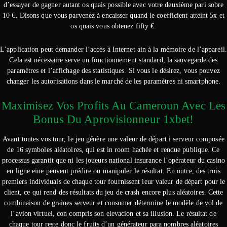
d’essayer de gagner autant os quais possible avec votre deuxième pari sobre
10 €. Disons que vous parvenez à encaisser quand le coefficient atteint 5x et
os quais vous obtenez fifty €.
L’application peut demander l’accès à Internet ain à la mémoire de l’appareil.
Cela est nécessaire serve un fonctionnement standard, la sauvegarde des
paramètres et l’affichage des statistiques. Si vous le désirez, vous pouvez
changer les autorisations dans le marché de les paramètres ni smartphone.
Maximisez Vos Profits Au Cameroun Avec Les
Bonus Du Aprovisionneur 1xbet!
Avant toutes vos tour, le jeu génère une valeur de départ i serveur composée
de 16 symboles aléatoires, qui est in room hachée et rendue publique. Ce
processus garantit que ni les joueurs national insurance l’opérateur du casino
en ligne eine peuvent prédire ou manipuler le résultat. En outre, des trois
premiers individuals de chaque tour fournissent leur valeur de départ pour le
client, ce qui rend des résultats du jeu de crash encore plus aléatoires. Cette
combinaison de graines serveur et consumer détermine le modèle de vol de
l’avion virtuel, con compris son elevacion et sa illusion. Le résultat de
chaque tour reste donc le fruits d’un générateur para nombres aléatoires