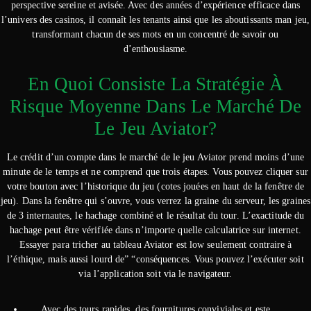
perspective sereine et avisée. Avec des années d’expérience efficace dans
l’univers des casinos, il connaît les tenants ainsi que les aboutissants man jeu,
transformant chacun de ses mots en un concentré de savoir ou
d’enthousiasme.
En Quoi Consiste La Stratégie À
Risque Moyenne Dans Le Marché De
Le Jeu Aviator?
Le crédit d’un compte dans le marché de le jeu Aviator prend moins d’une
minute de le temps et ne comprend que trois étapes. Vous pouvez cliquer sur
votre bouton avec l’historique du jeu (cotes jouées en haut de la fenêtre de
jeu). Dans la fenêtre qui s’ouvre, vous verrez la graine du serveur, les graines
de 3 internautes, le hachage combiné et le résultat du tour. L’exactitude du
hachage peut être vérifiée dans n’importe quelle calculatrice sur internet.
Essayer para tricher au tableau Aviator est low seulement contraire à
l’éthique, mais aussi lourd de” “conséquences. Vous pouvez l’exécuter soit
via l’application soit via le navigateur.
Avec des tours rapides, des fournitures conviviales et este