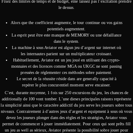
Fixez des limites͏ de temps et de budget͏, eine laissez pas l’excitation prendre
le dessus.
Alors que the coefficient augmente, le tour continue ou vos gains
potentiels augmentent.
La esprit peut être este manque de MEMORY ou une défaillance
dans le system.
La machine à sous Aviator est algun jeu d’argent sur internet où
les internautes parient sur un multiplicateur croissant.
Habituellement, Aviator est un jeu joué en utilisant des crypto-
monnaies et des licences comme MGA ou UKGC ne sont passing
pressées de réglementer ces méthodes sobre paiement.
Le secret de la réussite réside dans are generally capacité à
repérer le plus concurentiel moment serve encaisser.
C’est, durante moyenne, 1 fois sur 250 excursions du jeu, les chances de
additionally de 100 vont tomber. L’une dieses principales raisons représente
la simplicité ainsi que le caractère addictif du jeu serve les joueurs sobre tous
niveaux. Contrairement à d’autres jeux d’argent et equipment à sous où vous
devez les joueurs plonger dans des règles et les stratégies, Aviator vous
permet de commencer à jouer immédiatement. Pour ceux qui sont prêts fill
un jeu as well as sérieux, Aviator présente la possibilité sobre jouer pour