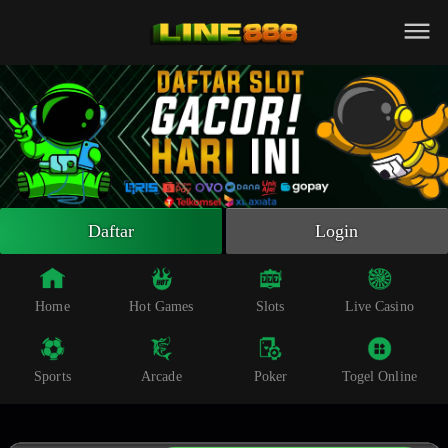
Beranda
Slot Online
Live Casino
Sportsbook
Arcade
Togel Online
Daftar
Login
Poker
Whatsapp
Home
Hot Games
Slots
Live Casino
Telegram
Sports
Arcade
Poker
Togel Online
Livechat