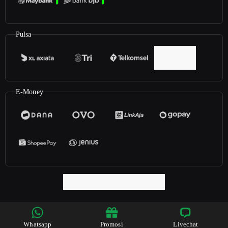
Pulsa
E-Money
©2023
Line888
. All rights reserved | 18+
Whatsapp
Promosi
Livechat