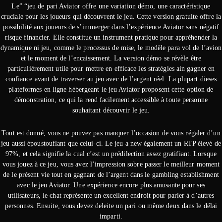
Le” “jeu de pari Aviator offre une variation démo, une caractéristique
cruciale pour les joueurs qui découvrent le jeu. Cette version gratuite offre la
possibilité aux joueurs de s’immerger dans l’expérience Aviator sans négatif
risque financier. Elle constitue un instrument pratique pour appréhender la
dynamique ni jeu, comme le processus de mise, le modèle para vol de l’avion
et le moment de l’encaissement. La version démo se révèle être
particulièrement utile pour mettre en efficace les stratégies ain gagner en
confiance avant de traverser au jeu avec de l’argent réel. La plupart dieses
plateformes en ligne hébergeant le jeu Aviator proposent cette option de
démonstration, ce qui la rend facilement accessible à toute personne
souhaitant découvrir le jeu.
Tout est donné, vous ne pouvez pas manquer l’occasion de vous régaler d’un
jeu aussi époustouflant que celui-ci. Le jeu a new également un RTP élevé de
97%, et cela signifie la cual c’est un prédilection assez gratifiant. Lorsque
vous jouez à ce jeu, vous avez l’impression sobre passer le meilleur moment
de le présent vie tout en gagnant de l’argent dans le gambling establishment
avec le jeu Aviator. Une expérience encore plus amusante pour ses
utilisateurs, le chat représente un excellent endroit pour parler à d’autres
personnes. Ensuite, vous devez deleite un pari ou même deux dans le délai
imparti.